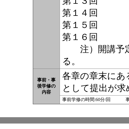
第１３回 
第１４回 
第１５回 
第１６回 
注）開講予定
る。
各章の章末にあ
事前・事
として提出が
後学修の
内容
事前学修の時間:60分/回 事後