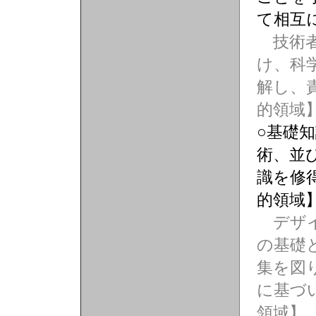
て相互
技術者
け、科
解し、
的領域
○基礎
術、並
識を修
的領域
デザイ
の基礎
集を図
に基づ
領域】