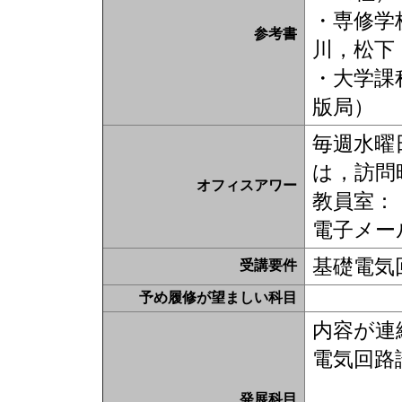
・専修学
参考書
川，松下
・大学課
版局）
毎週水曜日
は，訪問
オフィスアワー
教員室：
電子メールアド
基礎電気
受講要件
予め履修が望ましい科目
内容が連
電気回路
発展科目