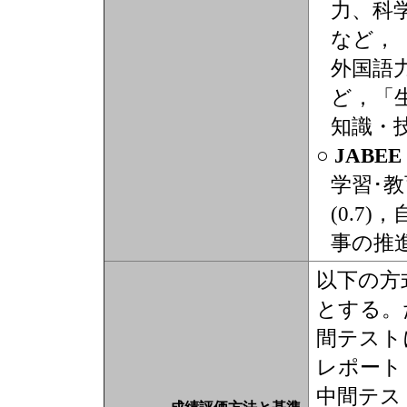
力、科
など，
外国語
ど，「
知識・
○ JABE
学習･
(0.7
事の推進
以下の方
とする。
間テスト
レポート
中間テ