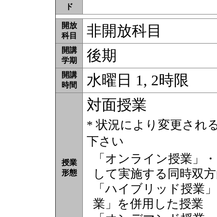
ド
開放
非開放科目
科目
開講
後期
学期
開講
水曜日 1, 2時限
時間
対面授業
* 状況により変更され
下さい
「オンライン授業」・
授業
して実施する同時双方
形態
「ハイブリッド授業」
業」を併用した授業