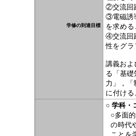
②交流回
③電磁誘
を求め
学修の到達目標
④交流回
性をグラ
講義およ
る「基礎
力」，「
に付ける
○ 学科
○多面
の時代
ことを