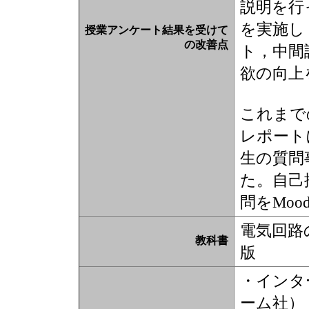
説明を行
を実施し
授業アンケート結果を受けて
の改善点
ト，中間
欲の向上
これまで
レポート
生の質問
た。自己
問をMoo
電気回路
教科書
版
・インタ
ーム社）