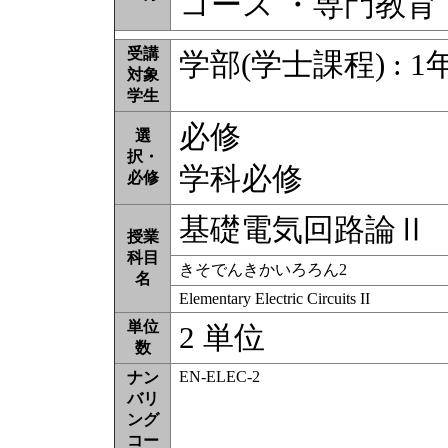
コース ・専門教育
受講
学部(学士課程) : 1
対象
学生
必修
選
択・
学科必修
必修
基礎電気回路論Ⅱ
授業
科目
きそでんきかいろろん2
名
Elementary Electric Circuits II
単位
2 単位
数
EN-ELEC-2
ナン
バリ
ング
コー