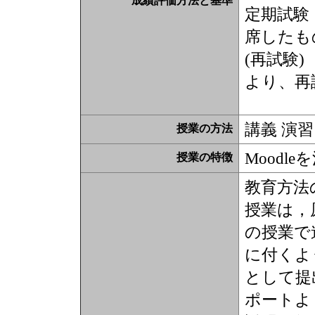
成績評価方法と基準
定期試
席したも
(再試験
より、
講義 演習
授業の方法
Moodl
授業の特徴
教育方法
授業は，
の授業で
に付くよ
として提
ポートよ