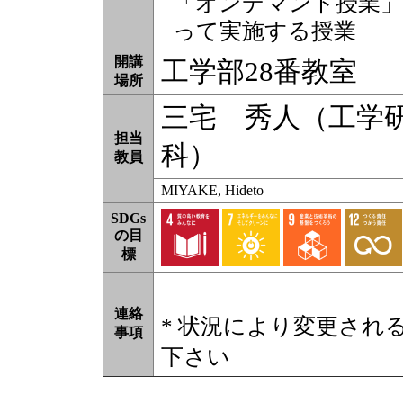
「オンデマンド授業」
って実施する授業
開講
工学部28番教室
場所
三宅 秀人（工学
担当
科）
教員
MIYAKE, Hideto
SDGs
の目
標
連絡
* 状況により変更され
事項
下さい