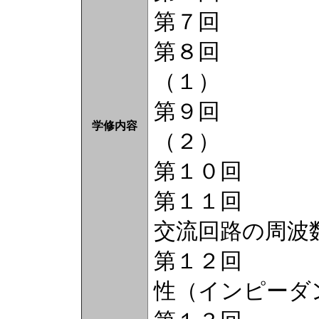
第７回 １９
第８回 ２３
（１）
第９回 ２３
学修内容
（２）
第１０回 中
第１１回 中
交流回路の周波
第１２回 ２
性（インピーダ