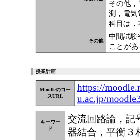
その他，
測，電気
科目は，
中間試験
その他
ことがあ
授業計画
https://moodle.
Moodleのコー
u.ac.jp/moodle
スURL
交流回路論，記
キーワー
ド
器結合，平衡３