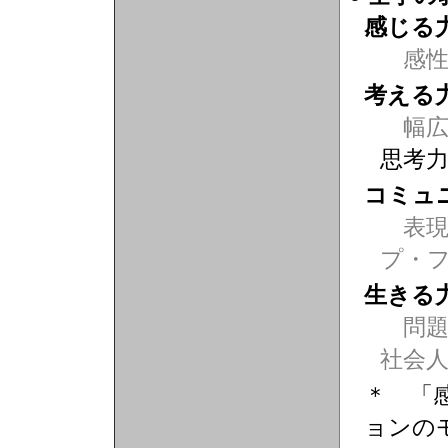
感じる
感
考える
幅広
思考
コミュ
表現力
プ・
生きる
問題
社会
＊ 「
ョンの