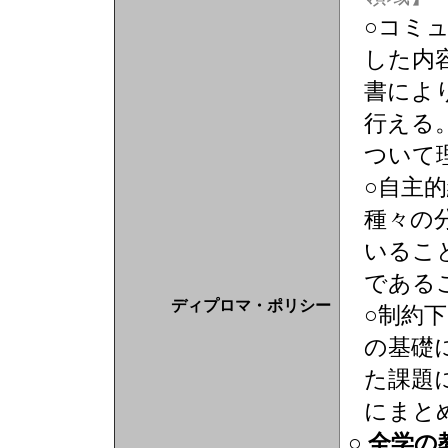
○コミ
した内
書によ
行える
ついて
○自主
種々の
いるこ
である
ディプロマ・ポリシー
○制約
の基礎
た課題
にまと
○ 全学