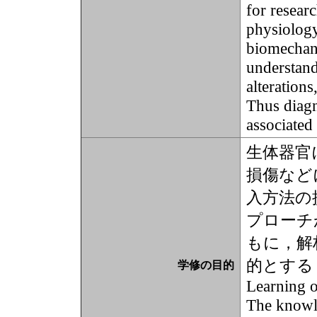
for researc
physiolog
biomechani
understand
alterations
Thus diagn
associated
生体器官
損傷など
入方法の
プローチ
もに，解
的とする
学修の目的
Learning o
The knowle