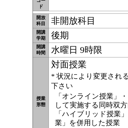
コー
ド
開放
非開放科目
科目
開講
後期
学期
開講
水曜日 9時限
時間
対面授業
* 状況により変更され
下さい
「オンライン授業」・
授業
して実施する同時双方
形態
「ハイブリッド授業」
業」を併用した授業