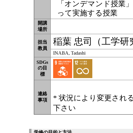
「オンデマンド授業」
って実施する授業
開講
場所
稲葉 忠司（工学研
担当
教員
INABA, Tadashi
SDGs
の目
標
連絡
* 状況により変更され
事項
下さい
学修の目的と方法