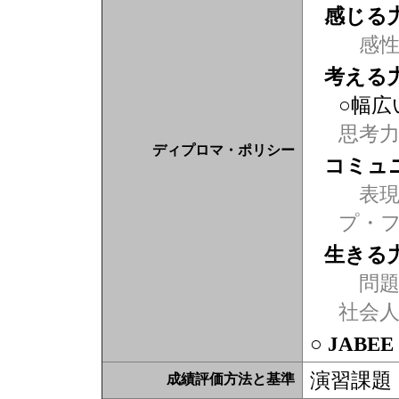
感じる
感
考える
○幅広
思考
ディプロマ・ポリシー
コミュ
表現力
プ・
生きる
問題
社会
○ JABE
演習課題
成績評価方法と基準