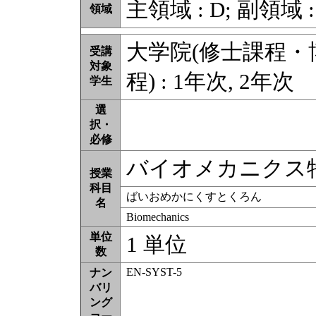
主領域 : D; 副領域 :
領域
大学院(修士課程
受講
対象
程) : 1年次, 2年次
学生
選
択・
必修
バイオメカニクス
授業
科目
ばいおめかにくすとくろん
名
Biomechanics
単位
1 単位
数
EN-SYST-5
ナン
バリ
ング