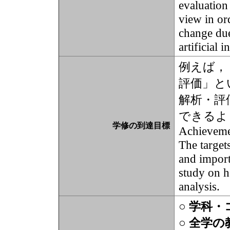
evaluation
view in or
change due
artificial 
例えば，
評価」と
解析・評
できるよ
学修の到達目標
Achievem
The target
and import
study on h
analysis.
○ 学科
○ 全学