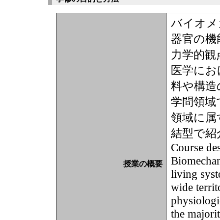
バイオメ
器官の機
力学的観
医学にお
料や構造
学問領域
領域に属
結型で紹
Course des
Biomechani
授業の概要
living syst
wide terri
physiologi
the majori