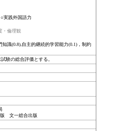
○実践外国語力
度・倫理観
0.8),自主的継続的学習能力(0.1)，制約
末試験の総合評価とする。
局
出版 文一総合出版