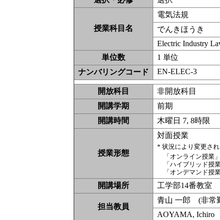
電気法規
授業科目名
でんきほうき
Electric Industry L
単位数
1 単位
EN-ELEC-3
ナンバリングコード
開放科目
非開放科
開講学期
前期
開講時間
木曜日 7, 8時限
対面授業
* 状況により変更さ
授業形態
「オンライン授業
「ハイブリッド授
「オンデマンド授
開講場所
工学部14番教室
青山 一郎 (非
担当教員
AOYAMA, Ichiro