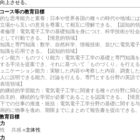
を向上させる。
・コース等の教育目標
的な思考能力と素養：日本や世界各国の種々の時代や地域には
な立場から互いの意見を尊重して相互に理解できる。【認知的
者倫理：電気電子工学の基礎知識を身につけ、科学技術が社会
者として行動できる。【情意的領域】
知識と専門知識：数学、自然科学、情報技術、並びに電気電子
の知識を応用できる。【認知的領域】
イン能力・ものづくり能力：電気電子工学の基礎と専門知識を
決する手法を提案でき、それに基づいて「ものづくり」を行え
ュニケーション能力：実験した内容や考察した内容、調査した
他人に説明できる能力、討論を行える。専門とする分野の英語
能表現領域】
的継続的学習能力：電気電子工学に関連する種々の分野に関心
、自主的、継続的な学習が必要であることを認識できる。【情
下での仕事の推進・統括：電気電子工学分野の基礎に関する与
計画的に物事を進め、期限までにまとめて報告書を提出できる
の教育目標
る力
性
共感
○主体性
る力