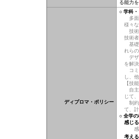
る能力
○ 学科
多面
様々
技術
技術
基礎
れら
デザ
を解
コミ
し、
【技
自主
じて
ディプロマ・ポリシー
制約
て、
○ 全学
感じ
感
考え