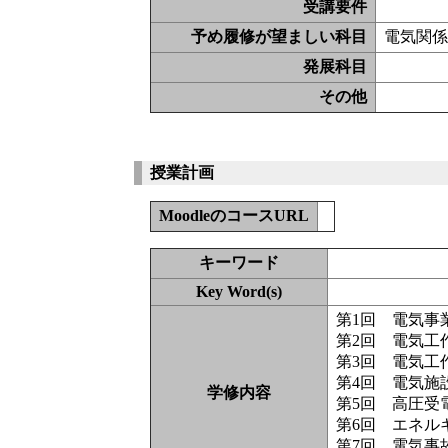
受講要件
予め履修が望ましい科目
電気関
発展科目
その他
授業計画
MoodleのコースURL
キーワード
Key Word(s)
第1回 電気事
第2回 電気工
第3回 電気工
第4回 電気施
学修内容
第5回 高圧受
第6回 エネル
第7回 電気事