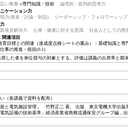
広い教養
○専門知識・技術
論理的・批判的思考力
ュニケーション力
力(発表・討論・対話)
リーダーシップ・フォロワーシップ
る力
題発見解決力
心身・健康に対する意識
社会人としての態
EE 関連項目
教育目標との関連（達成度点検シートの重み）：基礎知識と専門知識(
仕事の推進・統括(0.1)
上出席した者を単位授与の対象とする。評価は講義の出席率と期
ない（各講義で資料を配布）
規と電気施設管理」 竹野正二 著, 出版 東京電機大学出版
 電気設備の技術基準」経済産業省商務流通保安グループ編，