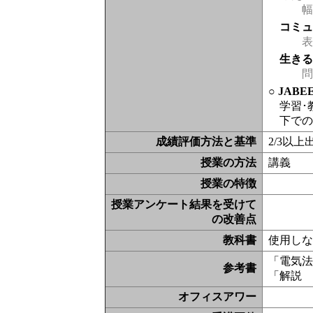
幅
コミ
表現
生き
問
○ JAB
学習･
下での
成績評価方法と基準
2/3以
授業の方法
講義
授業の特徴
授業アンケート結果を受けて
の改善点
教科書
使用し
「電気法
参考書
「解説
オフィスアワー