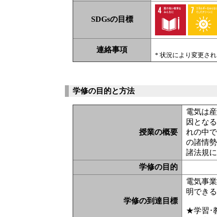
SDGsの目標
連絡事項
* 状況により変更さ
学修の目的と方法
電気は
因とな
授業の概要
れの中
の諸情
諸法規
学修の目的
電気事
明でき
学修の到達目標
★学習･