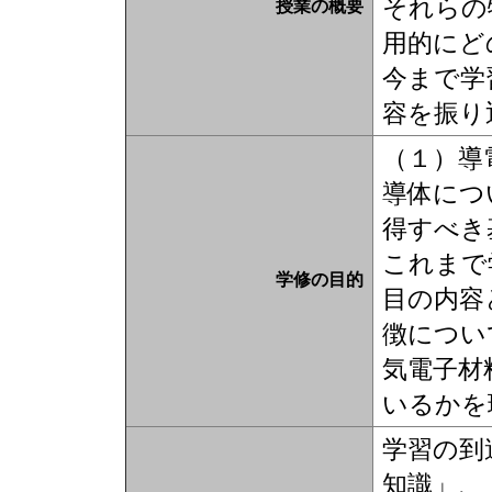
それらの
授業の概要
用的にど
今まで学
容を振り
（１）導
導体につ
得すべき
これまで
学修の目的
目の内容
徴につい
気電子材
いるかを
学習の到
知識」、