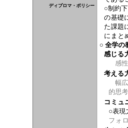
ディプロマ・ポリシー
○制約
の基礎
た課題
にまと
○ 全学
感じる
感
考える
幅広
的思
コミュ
○表現
フォ