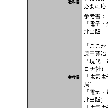
教科書
必要に応
参考書：
「電子・
北出版）
「ここか
原田寛治
「現代 
ロナ社）
「電気電
参考書
局）
「電気・
北出版）
「電気電