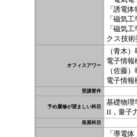
「誘電体
「磁気工
「磁気工
クス技術
（青木）
電子情報棟
オフィスアワー
（佐藤）
電子情報棟
受講要件
基礎物理
予め履修が望ましい科目
II，量子
発展科目
「導電体