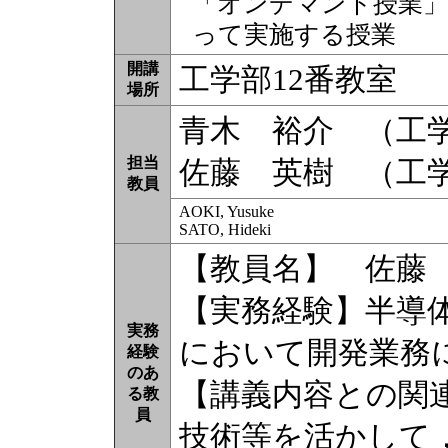
「オンデマンド授業」
って実施する授業
開講
工学部12番教室
場所
青木 裕介 （工
担当
佐藤 英樹 （工
教員
AOKI, Yusuke
SATO, Hideki
【教員名】 佐藤
【実務経験】半導
実務
において開発業務
経験
のあ
【講義内容との関
る教
員
技術等を活かして