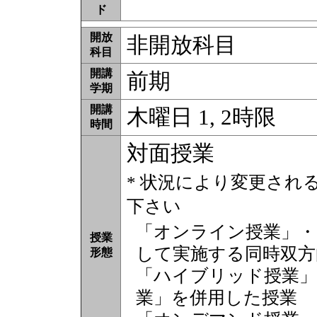
ド
開放
非開放科目
科目
開講
前期
学期
開講
木曜日 1, 2時限
時間
対面授業
* 状況により変更され
下さい
「オンライン授業」・
授業
して実施する同時双方
形態
「ハイブリッド授業」
業」を併用した授業