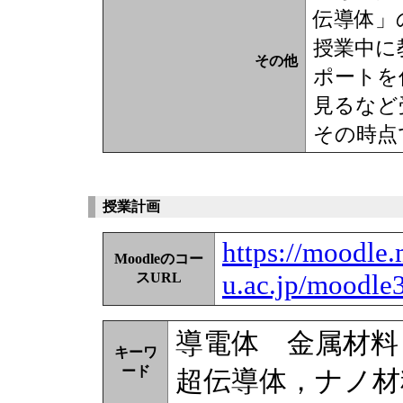
伝導体」
授業中に
その他
ポートを
見るなど
その時点
授業計画
https://moodle.
Moodleのコー
u.ac.jp/moodle
スURL
導電体 金属材料
キーワ
ード
超伝導体，ナノ材