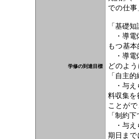
での仕事
「基礎知
・導電体
もつ基本
・導電体
どのよう
学修の到達目標
「自主的
・与えら
料収集を
ことがで
「制約下
・与えら
期日まで