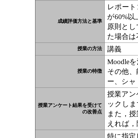
レポート
が60%以
成績評価方法と基準
原則とし
た場合は
講義
授業の方法
Moodl
その他、
授業の特徴
ー、シャ
授業アン
ックしま
授業アンケート結果を受けて
の改善点
また，授
えれば，
特に指定