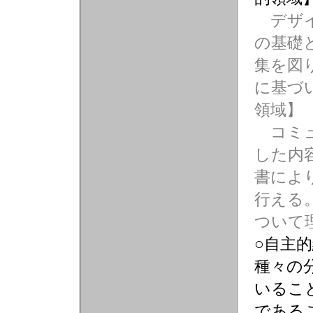
デザイ
の基礎
集を図
に基づ
領域】
コミュ
した内
書によ
行える
ついて
○自主
種々の
いるこ
である