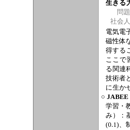
生きる
問題
社会
電気電
磁性体
得する
ここで
る関連
技術者
に生か
○ JABE
学習・
み）：基
(0.1)