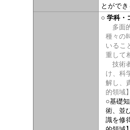
とができ
○ 学科
多面的
種々の
いるこ
重して
技術者
け、科
解し、
的領域
○基礎
術、並
識を修
的領域