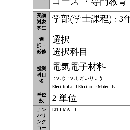
コース ・専門教育
受講
学部(学士課程) : 3
対象
学生
選択
選
択・
選択科目
必修
電気電子材料
授業
科目
でんきでんしざいりょう
名
Electrical and Electronic Materials
単位
2 単位
数
EN-EMAT-3
ナン
バリ
ング
コー