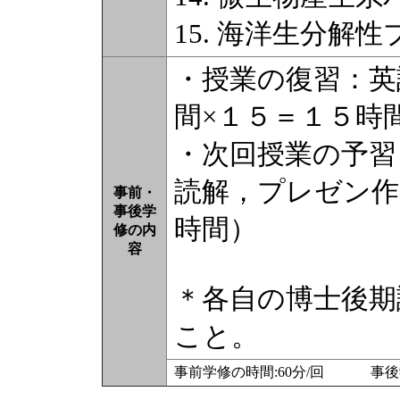
15. 海洋生分解
・授業の復習：英
間×１５＝１５時
・次回授業の予習
読解，プレゼン作
事前・
事後学
時間）
修の内
容
＊各自の博士後期
こと。
事前学修の時間:60分/回 事後学