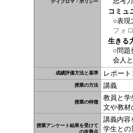
思考
ディプロマ・ポリシー
コミュ
○表現
フォ
生きる
○問題
会人
レポート1
成績評価方法と基準
講義
授業の方法
教員と学
授業の特徴
文や教材
講義内容
授業アンケート結果を受けて
学生との
の改善点