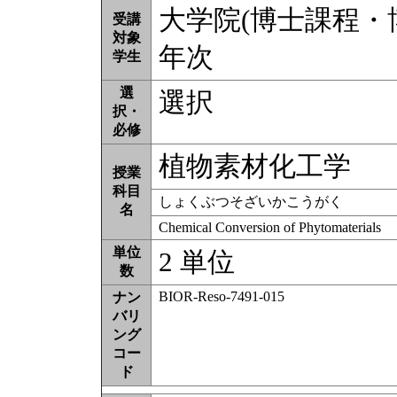
大学院(博士課程・博士
受講
対象
年次
学生
選
選択
択・
必修
植物素材化工学
授業
科目
しょくぶつそざいかこうがく
名
Chemical Conversion of Phytomaterials
単位
2 単位
数
BIOR-Reso-7491-015
ナン
バリ
ング
コー
ド