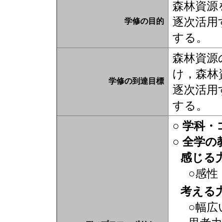
森林資源
逐次活用
学修の目的
する。
森林資源
け，森林
学修の到達目標
逐次活用
する。
○ 学科
○ 全学
感じる
○感性
考える
○幅広