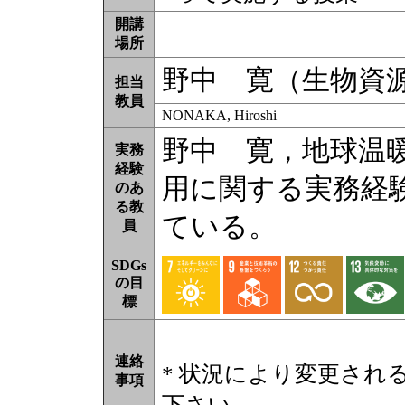
開講
場所
野中 寛（生物資
担当
教員
NONAKA, Hiroshi
野中 寛，地球温
実務
経験
用に関する実務経
のあ
る教
ている。
員
SDGs
の目
標
連絡
* 状況により変更され
事項
下さい