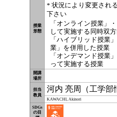
* 状況により変更され
下さい
「オンライン授業」・
授業
して実施する同時双方
形態
「ハイブリッド授業」
業」を併用した授業
「オンデマンド授業」
って実施する授業
開講
場所
河内 亮周（工学部
担当
教員
KAWACHI, Akinori
SDGs
の目