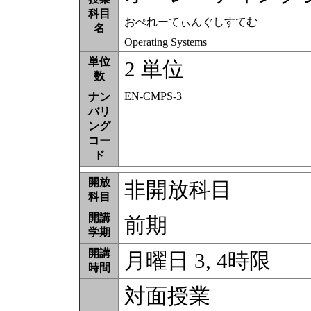
科目
おぺれーてぃんぐしすてむ
名
Operating Systems
単位
2 単位
数
EN-CMPS-3
ナン
バリ
ング
コー
ド
開放
非開放科目
科目
開講
前期
学期
開講
月曜日 3, 4時限
時間
対面授業