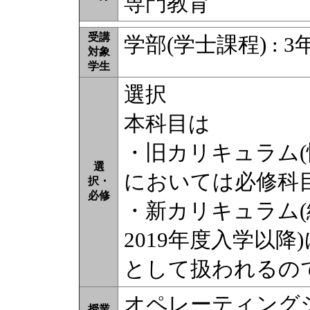
専門教育
受講
学部(学士課程) : 3
対象
学生
選択
本科目は
・旧カリキュラム(情
選
においては必修科
択・
必修
・新カリキュラム(
2019年度入学以
として扱われるの
オペレーティング
授業