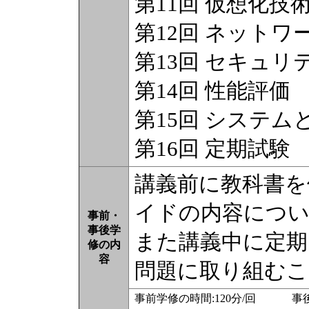
第11回 仮想化技
第12回 ネットワ
第13回 セキュリ
第14回 性能評価
第15回 システ
第16回 定期試験
講義前に教科書を
イドの内容につい
事前・
事後学
また講義中に定期
修の内
容
問題に取り組むこ
事前学修の時間:120分/回 事後学