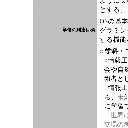
ように実
とする。
OSの基
グラミン
学修の到達目標
する機能
○ 学科
○情報
会や自
術者と
○情報
ち、未
に学習
世界に
立場の