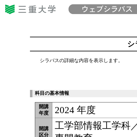
シ
シラバスの詳細な内容を表示します。
科目の基本情報
開講
2024 年度
年度
工学部情報工学科
開講
区分