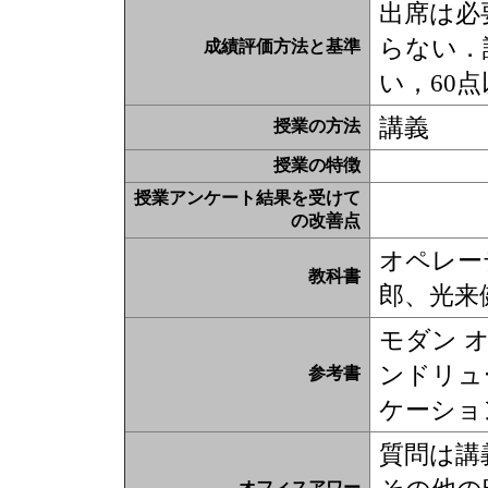
出席は必
らない．
成績評価方法と基準
い，60
講義
授業の方法
授業の特徴
授業アンケート結果を受けて
の改善点
オペレー
教科書
郎、光来
モダン 
ンドリュ
参考書
ケーショ
質問は講
オフィスアワー