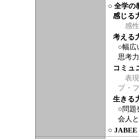
○ 全学
感じる
感
考える
○幅広
思考
コミュ
表現力
プ・
生きる
○問題
会人
○ JABE