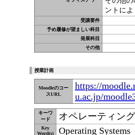
その他の
ントによ
受講要件
予め履修が望ましい科目
発展科目
その他
授業計画
https://moodle.
Moodleのコー
u.ac.jp/moodle
スURL
キーワ
オペレーティン
ード
Key
Operating Systems
Word(s)