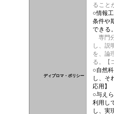
ること
○情報
条件や
できる
専門分
し、説
を、論
る。【
○自然
ディプロマ・ポリシー
し、そ
応用】
○与え
利用し
し、実