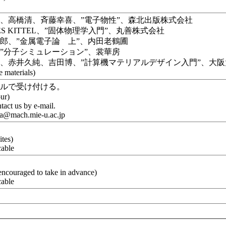
、高橋清、斉藤幸喜、”電子物性”、森北出版株式会社
ES KITTEL、”固体物理学入門”、丸善株式会社
郎、”金属電子論 上”、内田老鶴圃
”分子シミュレーション”、裳華房
、赤井久純、吉田博、”計算機マテリアルデザイン入門”、大
e materials)
ールで受け付ける。
our)
tact us by e-mail.
a@mach.mie-u.ac.jp
し
ites)
cable
し
encouraged to take in advance)
cable