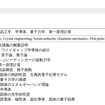
結晶工学、半導体、量子力学、第一原理計算
cs, Crystal engineering, Semiconductor, Quantum mechanics, First-princi
本講義の概要説明
義：ワイドギャップ半導体の紹介
義：原子論、量子論
シュレーディンガーの波動力学
第一原理計算
結晶構造、格子振動
：固体の熱的性質、古典的電子伝導モデル
：量子力学の基礎
：固体のエネルギーバンド理論
：半導体
：固体の光学的性質
：誘電体、磁性体、超伝導体、固体の量子効果