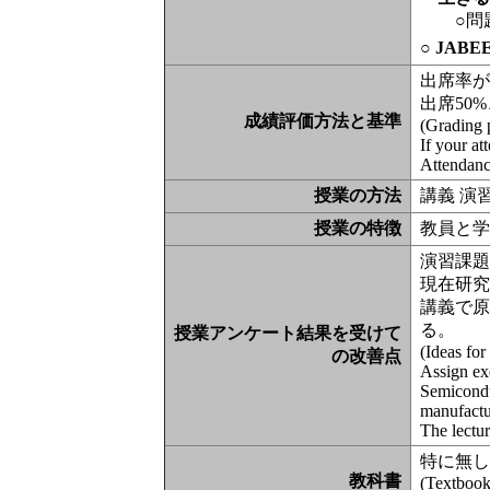
○問
○ JAB
出席率が
出席50
成績評価方法と基準
(Grading p
If your at
Attendanc
授業の方法
講義 演
授業の特徴
教員と
演習課
現在研
講義で
る。
授業アンケート結果を受けて
(Ideas for
の改善点
Assign exe
Semiconduc
manufactu
The lectur
特に無
教科書
(Textbook