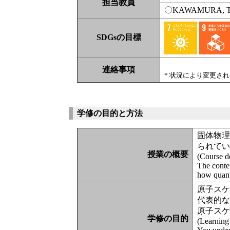
担当教員
〇KAWAMURA, Tak
SDGsの目標
連絡事項
* 状況により変更さ
学修の目的と方法
固体物
られて
授業の概要
(Course de
The conten
how quant
原子ス
代表的
原子ス
学修の目的
(Learning