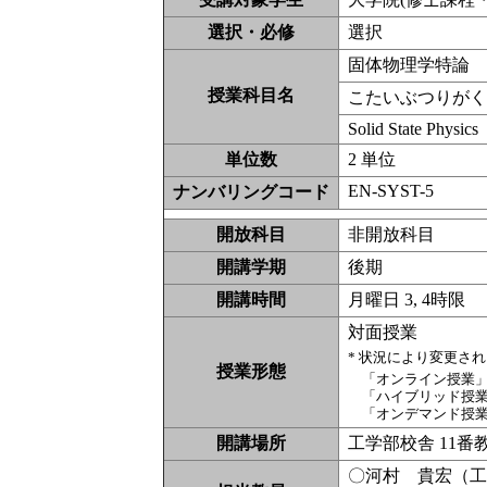
選択・必修
選択
固体物理学特論
授業科目名
こたいぶつりが
Solid State Physics
単位数
2 単位
EN-SYST-5
ナンバリングコード
開放科目
非開放科
開講学期
後期
開講時間
月曜日 3, 4時限
対面授業
* 状況により変更さ
授業形態
「オンライン授業
「ハイブリッド授
「オンデマンド授
開講場所
工学部校舎 11番
〇河村 貴宏（工