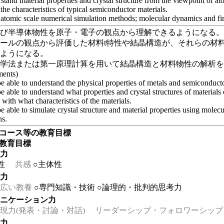
tand material properties and crystal structure from the viewpoint of at
the characteristics of typical semiconductor materials.
atomic scale numerical simulation methods; molecular dynamics and firs
よび半導体物性を原子・電子の観点から理解できるようになる
ールの観点から評価した材料t特性や結晶構造が、それらの材
るようになる。
力学法または第一原理計算を用いて結晶構造と材料物性の解析
ments)
e able to understand the physical properties of metals and semiconduct
e able to understand what properties and crystal structures of materials
 with what characteristics of the materials.
e able to simulate crystal structure and material properties using molec
ns.
・コース等の教育目標
の教育目標
る力
性
共感
○主体性
る力
広い教養
○専門知識・技術
○論理的・批判的思考力
ュニケーション力
力(発表・討論・対話)
リーダーシップ・フォロワーシップ
る力