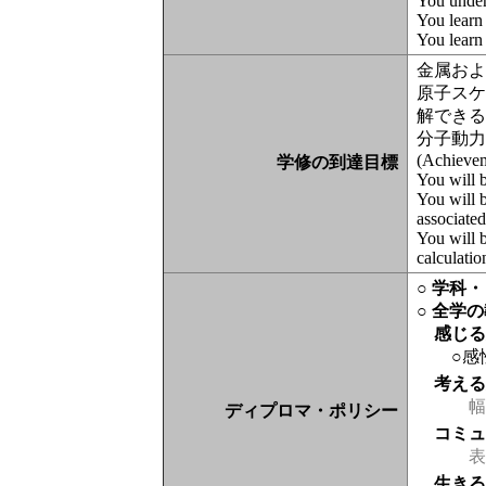
You unders
You learn 
You learn 
金属お
原子スケ
解でき
分子動
(Achieve
学修の到達目標
You will b
You will b
associated
You will b
calculatio
○ 学科
○ 全学
感じ
○感
考え
幅
ディプロマ・ポリシー
コミ
表現
生き