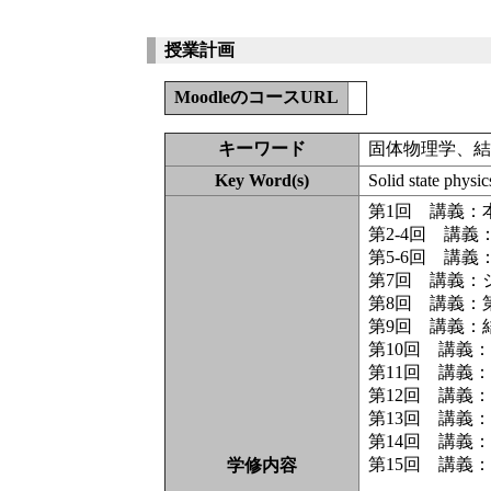
授業計画
MoodleのコースURL
キーワード
固体物理学、
Key Word(s)
Solid state physi
第1回 講義：
第2-4回 講
第5-6回 講
第7回 講義：
第8回 講義：
第9回 講義：
第10回 講義
第11回 講義
第12回 講義
第13回 講義
第14回 講義
第15回 講義
学修内容