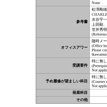
None
松澤剛雄
CHARL
水谷宇一
参考書
上田顯、
笠井秀明
(Referenc
随時メ
(Office h
オフィスアワー
Please con
tkawamur
特に無
受講要件
(Prerequis
Not appli
特に無
予め履修が望ましい科目
(Courses 
Not appli
発展科目
その他