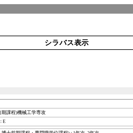
シラバス表示
前期課程)機械工学専攻
: E
博士前期課程・専門職学位課程) : 1年次, 2年次