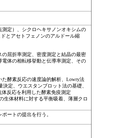
点測定）、シクロヘキサノンオキシムの
ヒドとアセトフェノンのアルドール縮
スの屈折率測定、密度測定と結晶の最密
導電体の相転移挙動と伝導率測定、その
用いた酵素反応の速度論的解析、Lowry法
子量決定、ウエスタンブロット法の基礎、
y）法、抗原抗体反応を利用した酵素免疫測定
R法、タンパク質の生体材料に対する平衡吸着、薄層クロ
レポートの提出を行う。