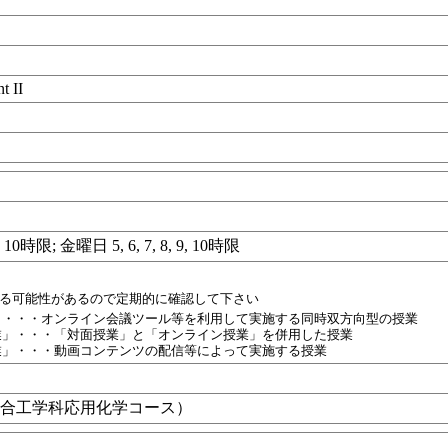
Ⅱ
t II
目
9, 10時限; 金曜日 5, 6, 7, 8, 9, 10時限
れる可能性があるので定期的に確認して下さい
」・・・オンライン会議ツール等を利用して実施する同時双方向型の授業
業」・・・「対面授業」と「オンライン授業」を併用した授業
業」・・・動画コンテンツの配信等によって実施する授業
総合工学科応用化学コース）