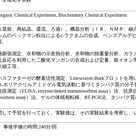
organic Chemical Experiment, Biochemistry Chemical Experiment
（蒸留、再結晶、還流、ろ過）、機器分析（ＩＲ、ＮＭＲ、融
シムのベックマン転位によるε-ラクタムの合成、ベンズアルデ
等。
熱膨張測定、水和物の示差熱分析、水和物の熱重量分析、ガラ
元反応を利用した二酸化マンガンの合成および定量、銀イオン
ス細工等。
ファターゼの酵素活性測定、Lineweaver-Burkプロットを
DS-ポリアクリルアミドゲル電気泳動に基づくタンパク質の分
ELISA; enzyme-linked immunosorbent assa
ed immunosorbent assay）法、ゲルの体積相転移、RT-PC
。
関して予習を行っておく。実験後は、その実験結果を考察し、
事後学修の時間:240分/回