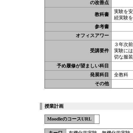
の改善点
実験を
教科書
続実験
参考書
オフィスアワー
３年次
受講要件
実験に
切な服
予め履修が望ましい科目
発展科目
全教科
その他
授業計画
MoodleのコースURL
キーワ
有機化学実験、無機化学実験