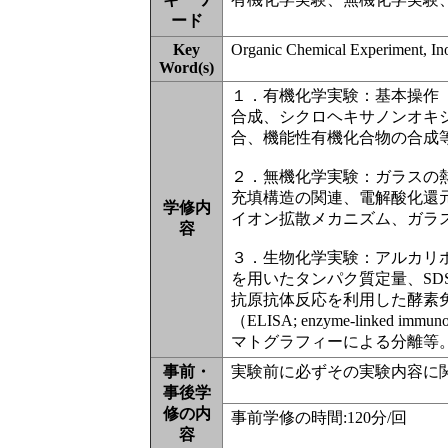
ード
Key
Organic Chemical Experiment, In
Word(s)
１．有機化学実験：基本操作
合成、シクロヘキサノンオキ
合、機能性有機化合物の合成
２．無機化学実験：ガラスの
充填構造の関連、電解酸化還
学修内
イオン拡散メカニズム、ガラ
容
３．生物化学実験：アルカリホス
を用いたタンパク質定量、S
抗原抗体反応を利用した酵素免疫測定（
（ELISA; enzyme-link
マトグラフィーによる分離等
事前・
実験前に必ずその実験内容に
事後学
修の内
事前学修の時間:120分/回 
容