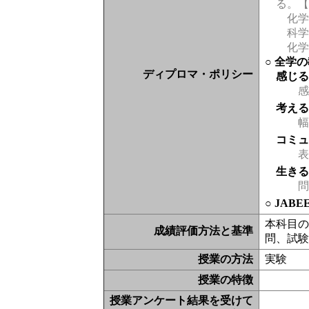
る。
化学
科学
化学
○ 全学
ディプロマ・ポリシー
感じ
感
考え
幅
コミ
表現
生き
問
○ JAB
本科目
成績評価方法と基準
問、試
授業の方法
実験
授業の特徴
授業アンケート結果を受けて