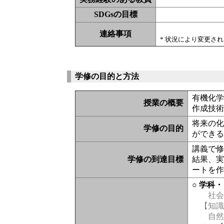
SDGsの目標
連絡事項
* 状況により変更さ
学修の目的と方法
有機化
授業の概要
作成技
将来の
学修の目的
ができ
講義で
学修の到達目標
結果、
ートを
○ 学科
社会
【知
自然