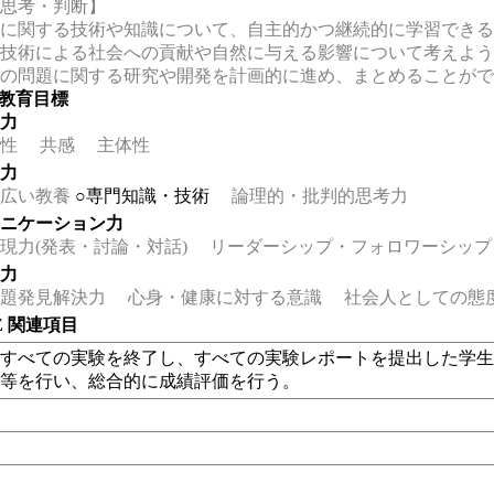
【思考・判断】
に関する技術や知識について、自主的かつ継続的に学習できる
技術による社会への貢献や自然に与える影響について考えよう
の問題に関する研究や開発を計画的に進め、まとめることがで
の教育目標
る力
性
共感
主体性
る力
広い教養
○専門知識・技術
論理的・批判的思考力
ュニケーション力
力(発表・討論・対話)
リーダーシップ・フォロワーシップ
る力
題発見解決力
心身・健康に対する意識
社会人としての態
EE 関連項目
のすべての実験を終了し、すべての実験レポートを提出した学
験等を行い、総合的に成績評価を行う。