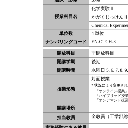
化学実験Ⅱ
授業科目名
かがくじっけん
Chemical Experimen
単位数
4 単位
EN-OTCH-3
ナンバリングコード
開放科目
非開放科
開講学期
後期
開講時間
水曜日 5, 6, 7, 8, 
対面授業
* 状況により変更さ
授業形態
「オンライン授業
「ハイブリッド授
「オンデマンド授
開講場所
全教員（工学部
担当教員
実務経験のある教員