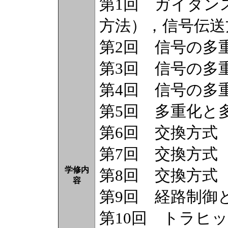
第1回 ガイダン
方法），信号伝送
第2回 信号の多重
第3回 信号の多
第4回 信号の多重
第5回 多重化と
第6回 交換方式
第7回 交換方式
学修内
第8回 交換方式（
容
第9回 経路制御
第10回 トラヒ