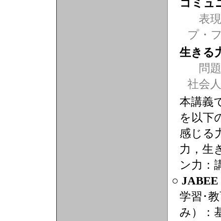
コミュ
表現力
プ・
生きる
問題
社会
本講義
を以下
感じる
力，生
ン力：
○ JABE
学習･
み）：基