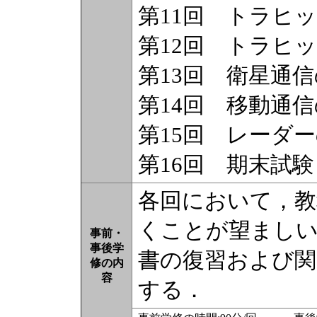
第11回 トラヒ
第12回 トラヒ
第13回 衛星通
第14回 移動通
第15回 レーダ
第16回 期末試験
各回において，教
くことが望ましい
事前・
事後学
書の復習および関
修の内
容
する．