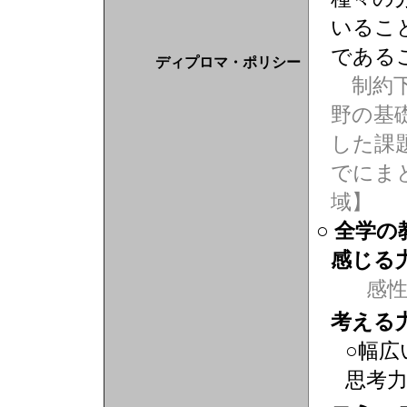
いるこ
である
ディプロマ・ポリシー
制約下
野の基
した課
でにま
域】
○ 全学
感じる
感
考える
○幅広
思考