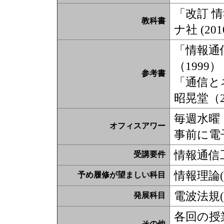
「改訂 
教科書
ナ社 (201
「情報通
（1999）
参考書
「通信と
昭晃堂（2
毎週水曜 1
オフィスアワー
事前に電
情報通信
受講要件
情報理論(
予め履修が望ましい科目
電波法規(
発展科目
各回の授業
その他