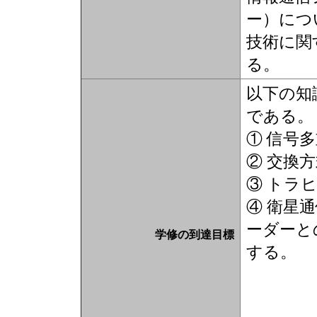
ー）につ
技術に関
る。
以下の知
である。
① 信号
② 交換
③ ト
④ 衛星
ーダーと
学修の到達目標
する。