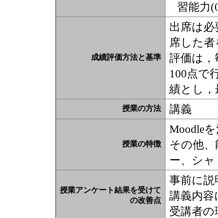
習能力(0
出席は必
席した者
評価は，
成績評価方法と基準
100点
績とし，
講義
授業の方法
Moodl
その他、
授業の特徴
ー、シャ
事前に説
授業アンケート結果を受けて
講義内容
の改善点
受講者の