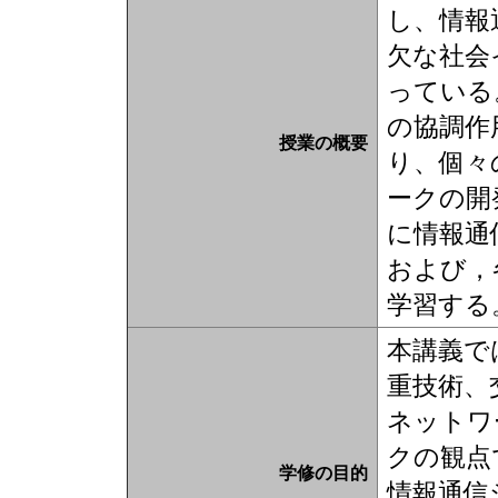
し、情報
欠な社会
っている
の協調作
授業の概要
り、個々
ークの開
に情報通
および，
学習する
本講義で
重技術、
ネットワ
クの観点
学修の目的
情報通信