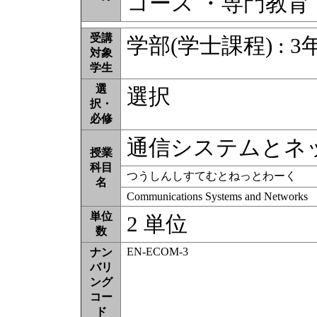
コース ・専門教育
受講
学部(学士課程) : 3
対象
学生
選
選択
択・
必修
通信システムとネ
授業
科目
つうしんしすてむとねっとわーく
名
Communications Systems and Networks
単位
2 単位
数
EN-ECOM-3
ナン
バリ
ング
コー
ド