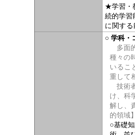
★学習・
続的学習
に関する
○ 学科
多面的
種々の
いるこ
重して
技術者
け、科
解し、
的領域
○基礎
術、並