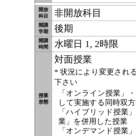
開放
非開放科目
科目
開講
後期
学期
開講
水曜日 1, 2時限
時間
対面授業
* 状況により変更され
下さい
「オンライン授業」・
授業
して実施する同時双方
形態
「ハイブリッド授業」
業」を併用した授業
「オンデマンド授業」