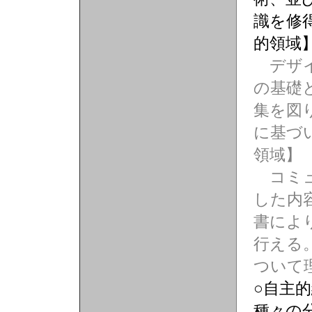
識を修
的領域
デザイ
の基礎
集を図
に基づ
領域】
コミュ
した内
書によ
行える
ついて
○自主
種々の