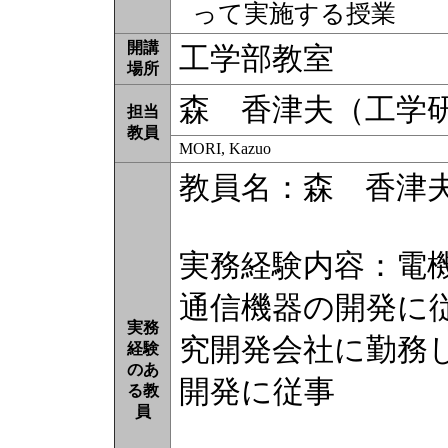
って実施する授業
開講
工学部教室
場所
森 香津夫（工学
担当
教員
MORI, Kazuo
教員名：森 香津
実務経験内容：電
通信機器の開発に
実務
究開発会社に勤務
経験
のあ
開発に従事
る教
員