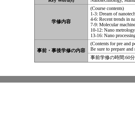
Key Word(s)
Nanotechnology, Manuf
(Course contents)
1-3: Dream of nanotec
4-6: Recent trends in 
学修内容
7-9: Molecular machin
10-12: Nano metrology
13-16: Nano processin
(Contents for pre and p
Be sure to prepare and 
事前・事後学修の内容
事前学修の時間:60