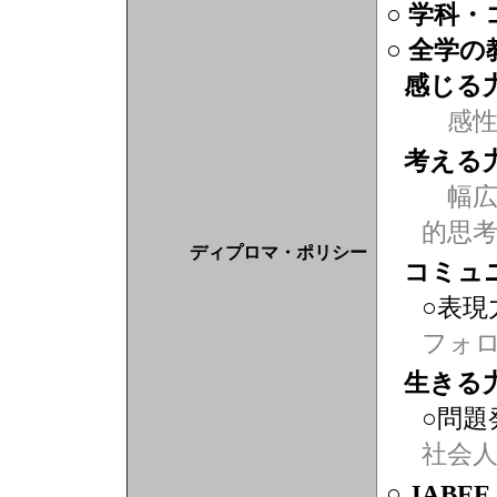
○ 学科
○ 全学
感じる
感
考える
幅広
的思
ディプロマ・ポリシー
コミュ
○表現
フォ
生きる
○問題
社会
○ JABE