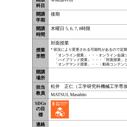
科目
開講
後期
学期
開講
木曜日 5, 6, 7, 8時限
時間
対面授業
* 状況により変更される可能性があるので定
授業
「オンライン授業」・・・オンライン会議
形態
「ハイブリッド授業」・・・「対面授業」
「オンデマンド授業」・・・動画コンテン
開講
場所
松井 正仁（工学研究科機械工学専
担当
教員
MATSUI, Masahito
SDGs
の目
標
連絡