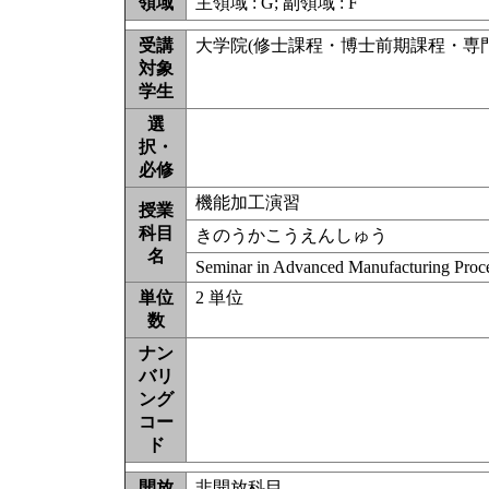
領域
主領域 : G; 副領域 : F
受講
大学院(修士課程・博士前期課程・専門職学
対象
学生
選
択・
必修
機能加工演習
授業
科目
きのうかこうえんしゅう
名
Seminar in Advanced Manufacturing Proc
単位
2 単位
数
ナン
バリ
ング
コー
ド
開放
非開放科目