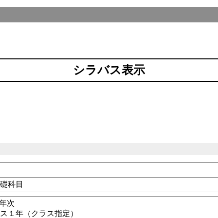
シラバス表示
基礎科目
1年次
ース１年（クラス指定）