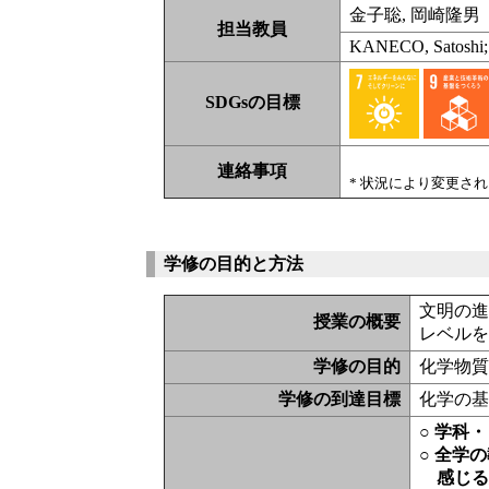
金子聡, 岡崎隆
担当教員
KANECO, Satoshi;
SDGsの目標
連絡事項
* 状況により変更さ
学修の目的と方法
文明の
授業の概要
レベル
学修の目的
化学物
学修の到達目標
化学の
○ 学科
○ 全学
感じ