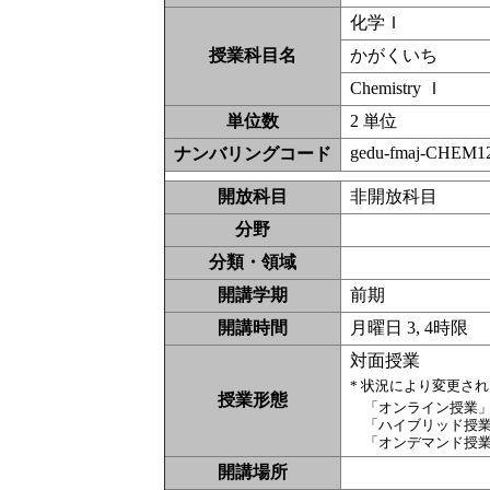
化学Ｉ
授業科目名
かがくいち
Chemistry Ｉ
単位数
2 単位
gedu-fmaj-CHEM1
ナンバリングコード
開放科目
非開放科
分野
分類・領域
開講学期
前期
開講時間
月曜日 3, 4時限
対面授業
* 状況により変更さ
授業形態
「オンライン授業
「ハイブリッド授
「オンデマンド授
開講場所