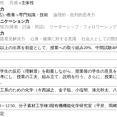
性
共感
○主体性
る力
広い教養
○専門知識・技術
論理的・批判的思考力
ュニケーション力
力(発表・討論・対話)
リーダーシップ・フォロワーシップ
る力
題発見解決力
心身・健康に対する意識
社会人としての態
以上の出席を前提として、授業への取り組み20%、中間試験40
に学生の反応（理解度）を勘案しながら、授業後の学生の意見
参考にし、授業の工夫、組み立て、説明を行う。さらに、授業
る。
工系のための化学（今西誠之、金子聡、小塩明、湊元幹太、八谷巌編著、
:00～12:50、分子素材工学棟3階有機機能化学研究室（平井、
指定