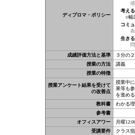
感
考え
ディプロマ・ポリシー
○幅
コミ
表現
生き
問
成績評価方法と基準
３分の２
授業の方法
講義
授業の特徴
授業中
授業アンケート結果を受けて
果等も
の改善点
を進め
教科書
わかる理
参考書
オフィスアワー
月曜12
受講要件
クラス