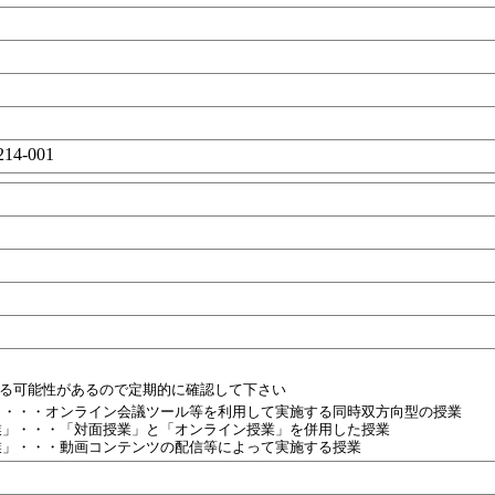
214-001
目
れる可能性があるので定期的に確認して下さい
」・・・オンライン会議ツール等を利用して実施する同時双方向型の授業
業」・・・「対面授業」と「オンライン授業」を併用した授業
業」・・・動画コンテンツの配信等によって実施する授業