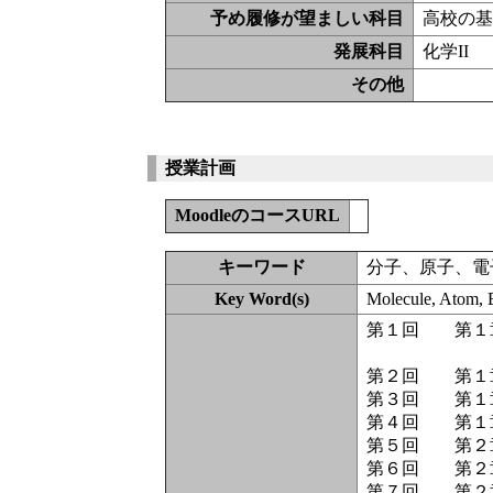
予め履修が望ましい科目
高校の基
発展科目
化学II
その他
授業計画
MoodleのコースURL
キーワード
分子、原子、電
Key Word(s)
Molecule, Atom, E
第１回 第１
（化学
第２回 第１
第３回 第１章
第４回 第１
第５回 第２
第６回 第２
第７回 第２