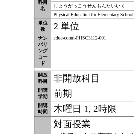
科目
しょうがっこうせんもんたいいく
名
Physical Education for Elementary School
単位
2 単位
数
educ-comn-PHSC3112-001
ナン
バリ
ング
コー
ド
開放
非開放科目
科目
開講
前期
学期
開講
木曜日 1, 2時限
時間
対面授業