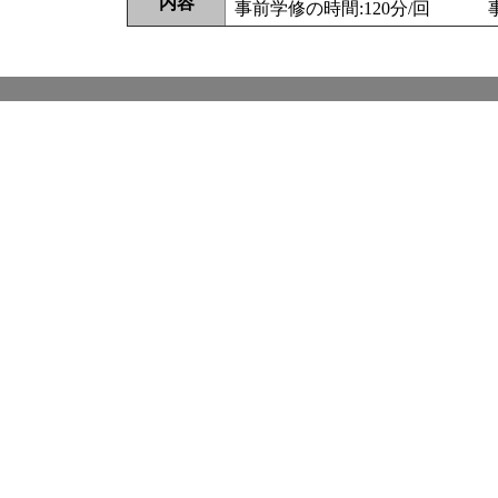
内容
事前学修の時間:120分/回 事後