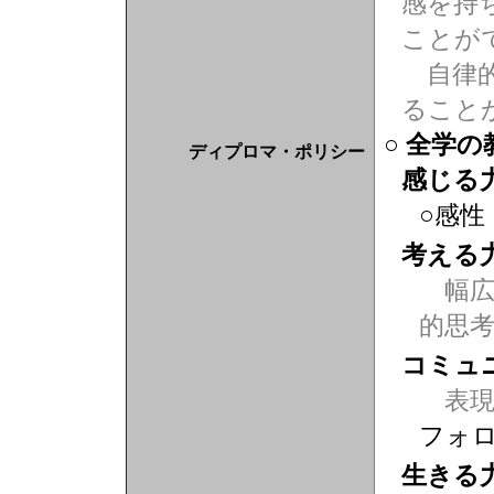
感を持
ことが
自律的
ること
○ 全学
ディプロマ・ポリシー
感じる
○感性
考える
幅広
的思
コミュ
表現力
フォ
生きる