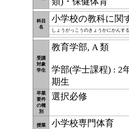
類)・保健体育
小学校の教科に関
科目
名
しょうがっこうのきょうかにかんす
教育学部, A 類
受講
対象
学部(学士課程) : 2
学生
期生
卒業
選択必修
要件
の種
別
小学校専門体育
授業