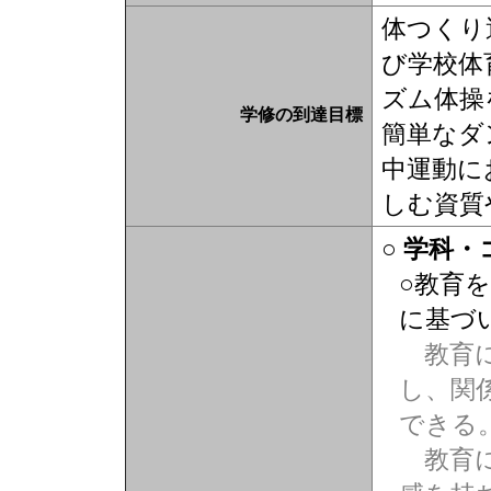
体つくり
び学校体
ズム体操
学修の到達目標
簡単なダ
中運動に
しむ資質
○ 学科
○教育
に基づ
教育に
し、関
できる
教育に