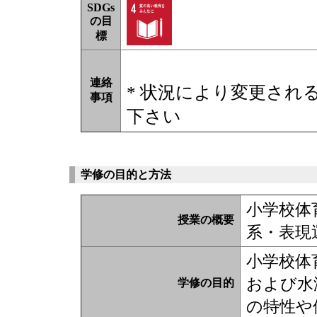
SDGs
の目
標
連絡
* 状況により変更され
事項
下さい
学修の目的と方法
小学校体
授業の概要
系・表現
小学校体
および水
学修の目的
の特性や