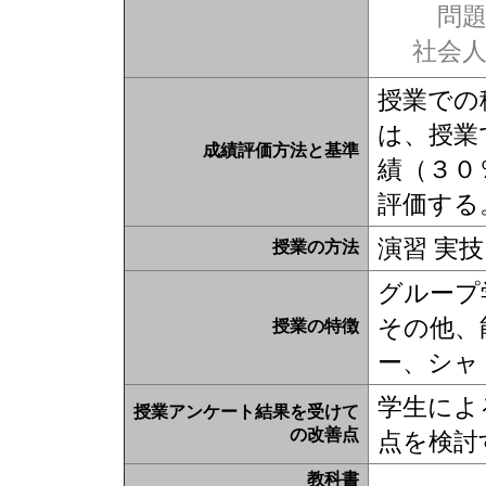
問題
社会
授業での
は、授業
成績評価方法と基準
績（３０
評価する
演習 実技
授業の方法
グループ
その他、
授業の特徴
ー、シャ
学生によ
授業アンケート結果を受けて
の改善点
点を検討
教科書