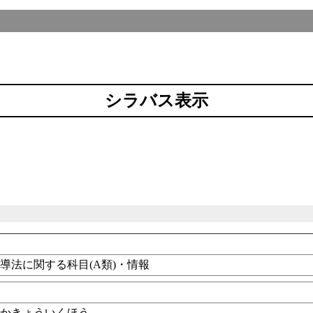
シラバス表示
導法に関する科目(A類)・情報
法
うかきょういくほう