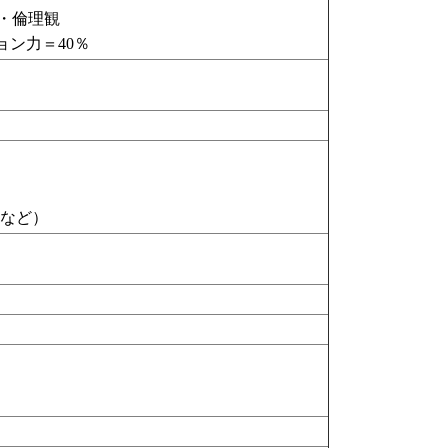
・倫理観
ョン力＝40％
ド
など）