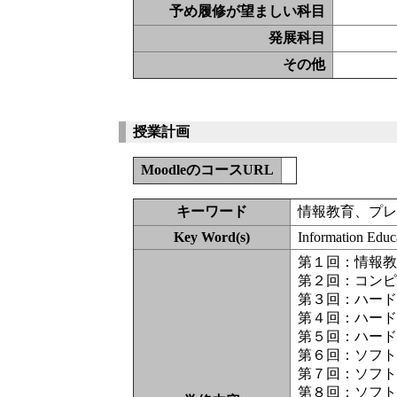
予め履修が望ましい科目
発展科目
その他
授業計画
MoodleのコースURL
キーワード
情報教育、プ
Key Word(s)
Information Educa
第１回：情報
第２回：コン
第３回：ハード
第４回：ハード
第５回：ハー
第６回：ソフ
第７回：ソフ
第８回：ソフ