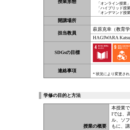
授業形態
「オンライン授業
「ハイブリッド授
「オンデマンド授
開講場所
萩原克幸（教育
担当教員
HAGIWARA Katsu
SDGsの目標
連絡事項
* 状況により変更さ
学修の目的と方法
本授業
Iでは、高
ル、ソ
授業の概要
もに、