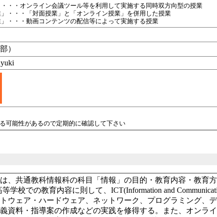
」・・・オンライン会議ツール等を利用して実施する同時双方向型の授業
業」・・・「対面授業」と「オンライン授業」を併用した授業
業」・・・動画コンテンツの配信等によって実施する授業
学部）
yuki
れる可能性があるので定期的に確認して下さい
では、共通教科情報科の科目「情報」の目的・教育内容・教育
等学校での教育内容に則して、ICT(Information and Communica
フトウェア・ハードウェア、ネットワーク、プログラミング、
講義資料・指導案の作成などの実践を修得する。また、オンラ