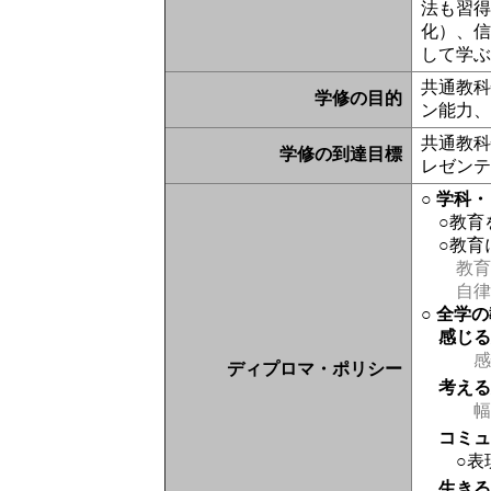
法も習得
化）、
して学
共通教
学修の目的
ン能力
共通教科
学修の到達目標
レゼン
○ 学科
○教育
○教
教育
自律
○ 全学
感じ
感
ディプロマ・ポリシー
考え
幅
コミ
○表
生き