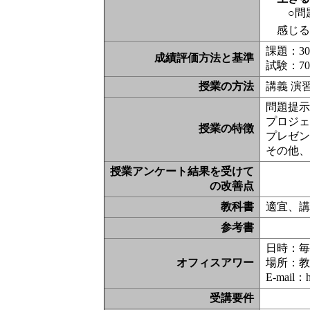
○問
感じる
課題：3
成績評価方法と基準
試験：7
授業の方法
講義 演
問題提示
プロジェ
授業の特徴
プレゼン
その他
授業アンケート結果を受けて
の改善点
教科書
適宜、
参考書
日時：毎週
オフィスアワー
場所：教
E-mail：h
受講要件