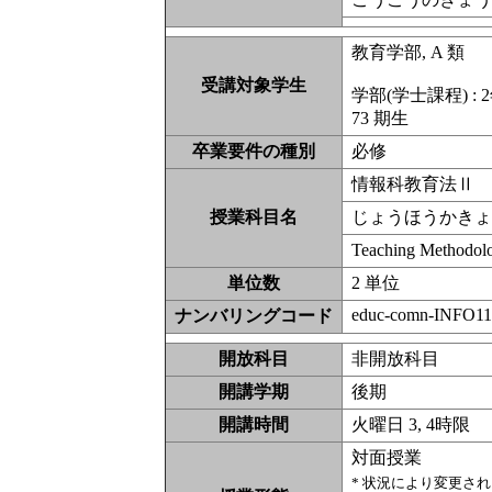
教育学部, A 類
受講対象学生
学部(学士課程) : 2
73 期生
卒業要件の種別
必修
情報科教育法Ⅱ
授業科目名
じょうほうかき
Teaching Methodol
単位数
2 単位
educ-comn-INFO11
ナンバリングコード
開放科目
非開放科
開講学期
後期
開講時間
火曜日 3, 4時限
対面授業
* 状況により変更さ