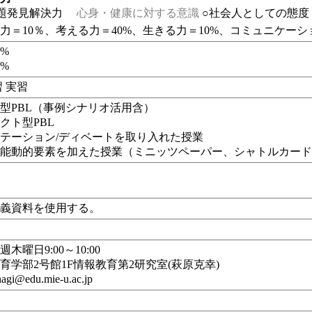
題発見解決力
心身・健康に対する意識
○社会人としての態度
力＝10％、考える力＝40%、生きる力＝10%、コミュニケーシ
0%
0%
習 実習
型PBL（事例シナリオ活用含）
クト型PBL
テーション/ディベートを取り入れた授業
、能動的要素を加えた授業（
ミニッツペーパー、シャトルカー
講義資料を使用する。
木曜日9:00～10:00
育学部2号館1F情報教育第2研究室(萩原克幸)
agi@edu.mie-u.ac.jp