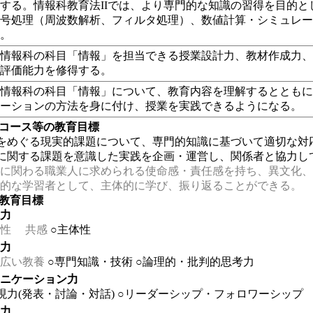
する。情報科教育法IIでは、より専門的な知識の習得を目的
信号処理（周波数解析、フィルタ処理）、数値計算・シミュレ
ぶ。
科情報科の科目「情報」を担当できる授業設計力、教材作成力
、評価能力を修得する。
情報科の科目「情報」について、教育内容を理解するとともに
テーションの方法を身に付け、授業を実践できるようになる。
・コース等の教育目標
をめぐる現実的課題について、専門的知識に基づいて適切な対
育に関する課題を意識した実践を企画・運営し、関係者と協力し
に関わる職業人に求められる使命感・責任感を持ち、異文化、
的な学習者として、主体的に学び、振り返ることができる。
の教育目標
る力
性
共感
○主体性
る力
広い教養
○専門知識・技術
○論理的・批判的思考力
ュニケーション力
現力(発表・討論・対話)
○リーダーシップ・フォロワーシップ
る力