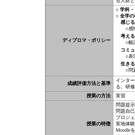
る人財
○ 学科
○ 全学
感じ
○感
考え
ディプロマ・ポリシー
○幅
コミ
○表
生き
○問
インタ
成績評価方法と基準
る。研
授業の方法
実習
問題提示
問題自己
プロジェ
授業の特徴
実地体験
Moodl