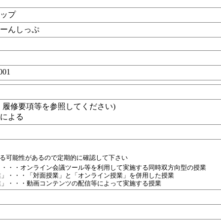
シップ
たーんしっぷ
001
目
・履修要項等を参照してください)
整による
業
れる可能性があるので定期的に確認して下さい
」・・・オンライン会議ツール等を利用して実施する同時双方向型の授業
業」・・・「対面授業」と「オンライン授業」を併用した授業
業」・・・動画コンテンツの配信等によって実施する授業