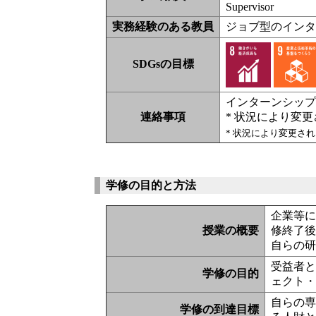
Supervisor
実務経験のある教員
ジョブ型のイン
SDGsの目標
インターンシッ
連絡事項
* 状況により変
* 状況により変更さ
学修の目的と方法
企業等に
授業の概要
修終了
自らの
受益者
学修の目的
ェクト
自らの
学修の到達目標