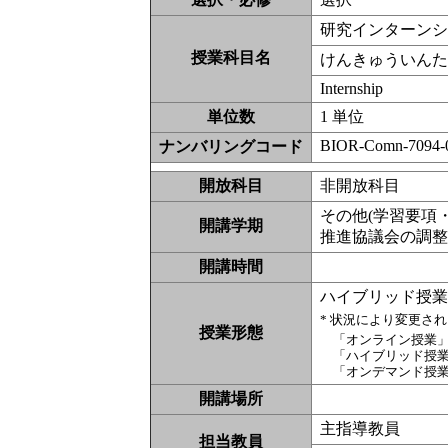
研究インターン
授業科目名
けんきゅういん
Internship
単位数
1 単位
BIOR-Comn-7094-
ナンバリングコード
開放科目
非開放科
その他(学習要項
開講学期
推進協議会の調
開講時間
ハイブリッド授
* 状況により変更さ
授業形態
「オンライン授業
「ハイブリッド授
「オンデマンド授
開講場所
主指導教員
担当教員