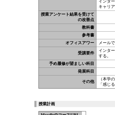
インタ
キャリ
授業アンケート結果を受けて
の改善点
教科書
参考書
オフィスアワー
メール
インタ
受講要件
する。
予め履修が望ましい科目
発展科目
（本学
その他
「感じる
授業計画
MoodleのコースURL