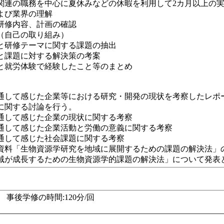
関連の職務を中心に夏休みなどの休暇を利用して2カ月以上の
よび業界の理解
研修内容、計画の確認
（自己の取り組み）
と研修テーマに関する課題の抽出
と課題に対する解決策の考案
と就労体験で経験したこと等のまとめ
通して感じた企業等における研究・開発の現状を考察したレポ
に関する討論を行う。
通して感じた企業の現状に関する考察
通して感じた企業活動と労働の意義に関する考察
通して感じた社会課題に関する考察
資料「生物資源学研究を地域に展開するための課題の解決法」
域が成長するための生物資源学的課題の解決法」について発表
事後学修の時間:120分/回