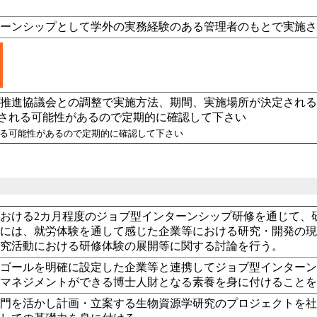
ターンシップとして学外の実務経験のある管理者のもとで実施
プ推進協議会との調整で実施方法、期間、実施場所が決定され
更される可能性があるので定期的に確認して下さい
れる可能性があるので定期的に確認して下さい
おける2カ月程度のジョブ型インターンシップ研修を通じて、
後には、就労体験を通して感じた企業等における研究・開発の
研究活動における研修体験の展開等に関する討論を行う。
とゴールを明確に設定した企業等と連携してジョブ型インター
・マネジメントができる博士人財となる素養を身に付けること
専門を活かし計画・立案する生物資源学研究のプロジェクトを