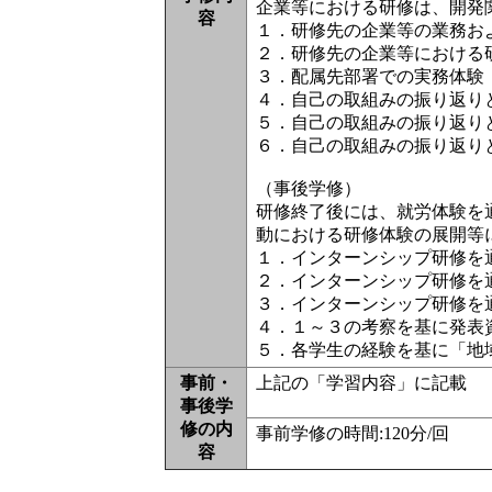
企業等における研修は、開発
容
１．研修先の企業等の業務お
２．研修先の企業等における
３．配属先部署での実務体験
４．自己の取組みの振り返り
５．自己の取組みの振り返り
６．自己の取組みの振り返り
（事後学修）
研修終了後には、就労体験を
動における研修体験の展開等
１．インターンシップ研修を
２．インターンシップ研修を
３．インターンシップ研修を
４．１～３の考察を基に発表
５．各学生の経験を基に「地
事前・
上記の「学習内容」に記載
事後学
修の内
事前学修の時間:120分/回 
容