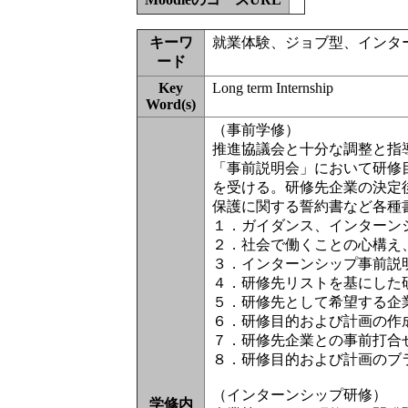
キーワ
就業体験、ジョブ型、インタ
ード
Key
Long term Internship
Word(s)
（事前学修）
推進協議会と十分な調整と指
「事前説明会」において研修
を受ける。研修先企業の決定
保護に関する誓約書など各種
１．ガイダンス、インターン
２．社会で働くことの心構え
３．インターンシップ事前説
４．研修先リストを基にした
５．研修先として希望する企
６．研修目的および計画の作
７．研修先企業との事前打合
８．研修目的および計画のブ
（インターンシップ研修）
学修内