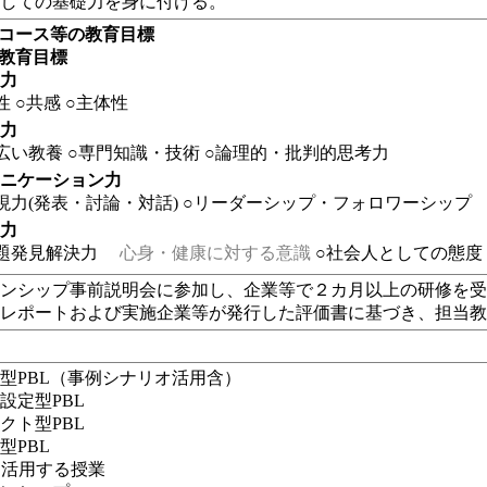
としての基礎力を身に付ける。
・コース等の教育目標
の教育目標
る力
性
○共感
○主体性
る力
広い教養
○専門知識・技術
○論理的・批判的思考力
ュニケーション力
現力(発表・討論・対話)
○リーダーシップ・フォロワーシップ
る力
題発見解決力
心身・健康に対する意識
○社会人としての態度
ーンシップ事前説明会に参加し、企業等で２カ月以上の研修を
修レポートおよび実施企業等が発行した評価書に基づき、担当
型PBL（事例シナリオ活用含）
設定型PBL
クト型PBL
型PBL
eを活用する授業