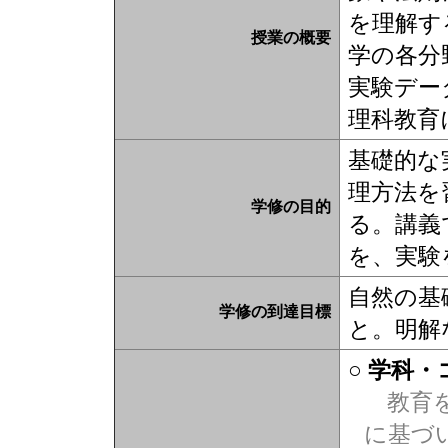
を理解す
授業の概要
学の各分
実験デー
理科教育
基礎的な
理方法を
学修の目的
る。講義
を、実験
自然の基
学修の到達目標
と。明解
○ 学科
教育を
に基づ