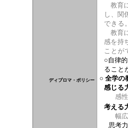
教育に
し、関
できる
教育に
感を持
ことが
○自律
ること
○ 全学
ディプロマ・ポリシー
感じる
感
考える
幅広
思考