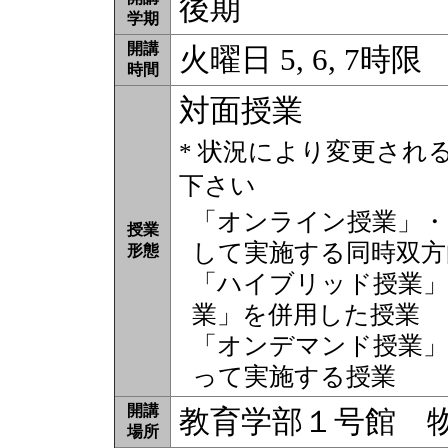
後期
学期
開講
火曜日 5, 6, 7時限
時間
対面授業
* 状況により変更され
下さい
「オンライン授業」・
授業
して実施する同時双方
形態
「ハイブリッド授業」
業」を併用した授業
「オンデマンド授業」
って実施する授業
開講
教育学部１号館 
場所