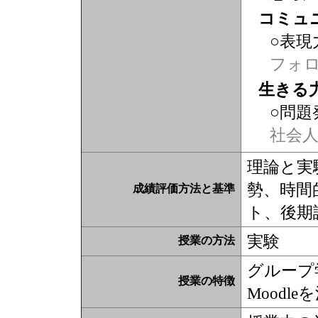
コミュ
○表現
フォ
生きる
○問題
社会
理論と実
勢、時間
成績評価方法と基準
ト、後期
実験
授業の方法
グループ
授業の特徴
Moodl