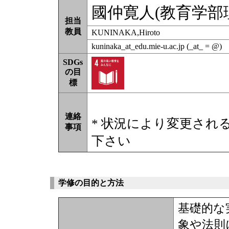
國仲寛人(教育学部
担当
教員
KUNINAKA,Hiroto
kuninaka_at_edu.mie-u.ac.jp (_at_ = @)
SDGs
の目
標
連絡
* 状況により変更され
事項
下さい
学修の目的と方法
基礎的な
象や法則