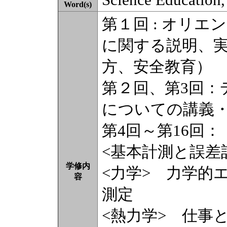
Word(s)
第１回 : オリ
に関する説明、
方、安全教育）
第２回、第3回：
についての講義
第4回～第16回：
<基本計測と誤差
学修内
<力学> 力学的
容
測定
<熱力学> 仕事