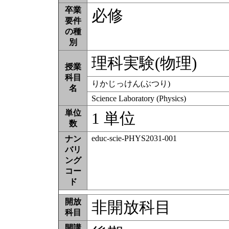
卒業
必修
要件
の種
別
理科実験(物理)
授業
科目
りかじっけん(ぶつり)
名
Science Laboratory (Physics)
単位
1 単位
数
educ-scie-PHYS2031-001
ナン
バリ
ング
コー
ド
開放
非開放科目
科目
開講