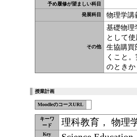
予め履修が望ましい科目
物理学講義I
発展科目
基礎物理
として使
生協購買
その他
くこと。
のときか
授業計画
MoodleのコースURL
キーワ
理科教育， 物理
ード
Key
Science Education,