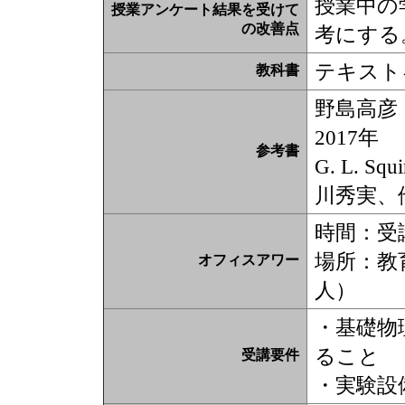
授業中の
授業アンケート結果を受けて
の改善点
考にする
テキストを
教科書
野島高彦
2017年
参考書
G. L.
川秀実、他
時間：受
場所：教
オフィスアワー
人）
・基礎物
ること
受講要件
・実験設