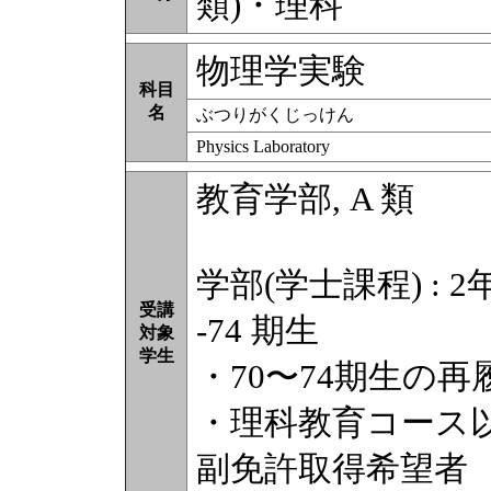
類)・理科
物理学実験
科目
名
ぶつりがくじっけん
Physics Laboratory
教育学部, A 類
学部(学士課程) : 2
受講
-74 期生
対象
学生
・70〜74期生の再
・理科教育コース
副免許取得希望者