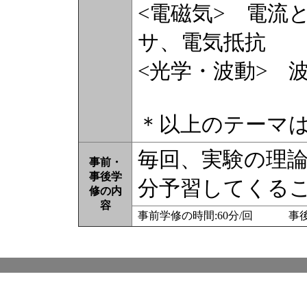
<電磁気> 電流
サ、電気抵抗
<光学・波動> 
＊以上のテーマは
毎回、実験の理
事前・
事後学
分予習してくる
修の内
容
事前学修の時間:60分/回 事後学