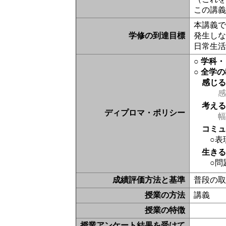
この講
本講義
学修の到達目標
発生し
日常生
○ 学科
○ 全学
感じ
感
考え
ディプロマ・ポリシー
幅
コミ
○表
生き
○問
成績評価方法と基準
普段の
授業の方法
講義
授業の特徴
授業アンケート結果を受けて