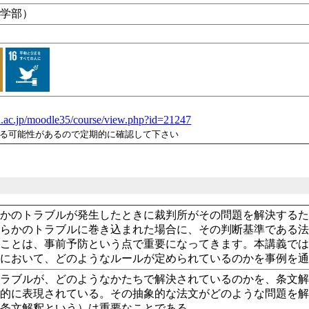
文学部）
：
-u.ac.jp/moodle35/course/view.php?id=21247
れる可能性があるので定期的に確認して下さい
らかのトラブルが発生したときに裁判所がその問題を解決する
何らかのトラブルに巻き込まれた場合に、その判断基準である
くことは、事前予防という点で重要になってきます。本講義で
法において、どのようなルールが定められているのかを事例を
トラブルが、どのようなかたちで解決されているのかを、条文
象的に表現されている。その抽象的な法文がどのような問題を
を条文解釈という）は重要なことである。