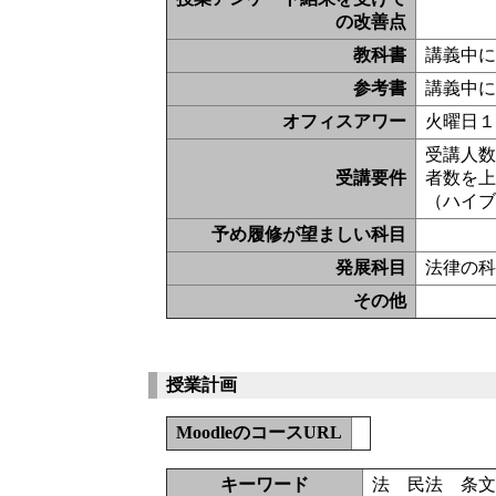
の改善点
教科書
講義中
参考書
講義中
オフィスアワー
火曜日
受講人
受講要件
者数を
（ハイ
予め履修が望ましい科目
発展科目
法律の
その他
授業計画
MoodleのコースURL
キーワード
法 民法 条