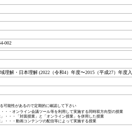
34-002
目
理解・日本理解 (2022（令和4）年度〜2015（平成27）年度
れる可能性があるので定期的に確認して下さい
」・・・オンライン会議ツール等を利用して実施する同時双方向型の授業
業」・・・「対面授業」と「オンライン授業」を併用した授業
業」・・・動画コンテンツの配信等によって実施する授業