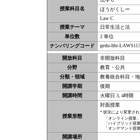
授業科目名
ほうがくしー
Law C
授業テーマ
日常生活と法
単位数
2 単位
gedu-libr-LAWS11
ナンバリングコード
開放科目
非開放科
分野
教育・公共
分類・領域
教養統合科目・地域
開講学期
後期
開講時間
火曜日 3, 4時限
対面授業
* 状況により変更さ
授業形態
「オンライン授業
「ハイブリッド授
「オンデマンド授
開講場所