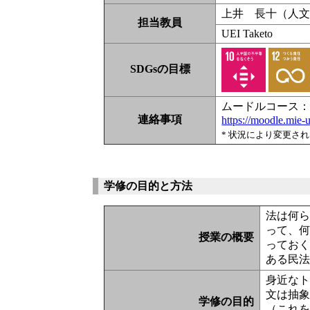
上井 長十（人
担当教員
UEI Taketo
SDGsの目標
ムードルコース
連絡事項
https://moodle.mie
* 状況により変更さ
学修の目的と方法
法は何
って、
授業の概要
ってお
ある民
身近な
文は抽
学修の目的
（これ