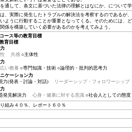
義を通して、条文に基づいた法律の理解とはなにか、について
では、実際に発生したトラブルの解決法を考察するのであるが
ないように行動することが重要となってくる。そのためには、
活関係を構築していく必要があるのかを考えてみよう。
・コース等の教育目標
の教育目標
る力
性
共感
○主体性
る力
広い教養
○専門知識・技術
○論理的・批判的思考力
ュニケーション力
現力(発表・討論・対話)
リーダーシップ・フォロワーシップ
る力
題発見解決力
心身・健康に対する意識
○社会人としての態度
取り組み４０％、レポート６０％