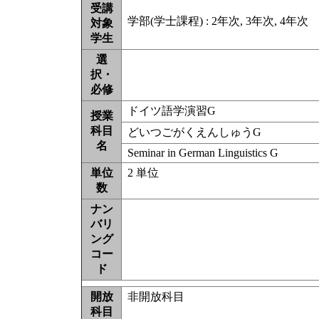
受講
学部(学士課程) : 2年次, 3年次, 4年次
対象
学生
選
択・
必修
ドイツ語学演習G
授業
科目
どいつごがくえんしゅうG
名
Seminar in German Linguistics G
単位
2 単位
数
ナン
バリ
ング
コー
ド
開放
非開放科目
科目