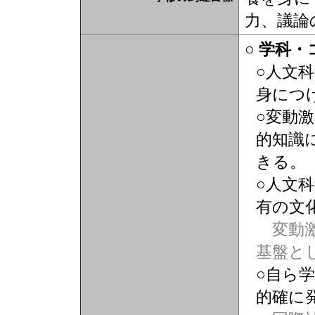
力、議論
○ 学科
○人文
身につ
○変動
的知識
きる。
○人文
有の文
変動激
基盤と
○自ら
的確に