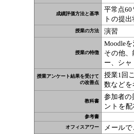
平常点6
成績評価方法と基準
トの提出
演習
授業の方法
Moodl
その他、
授業の特徴
ー、シャ
授業1回
授業アンケート結果を受けて
の改善点
数などを
参加者の
教科書
ントを配
参考書
メールで
オフィスアワー