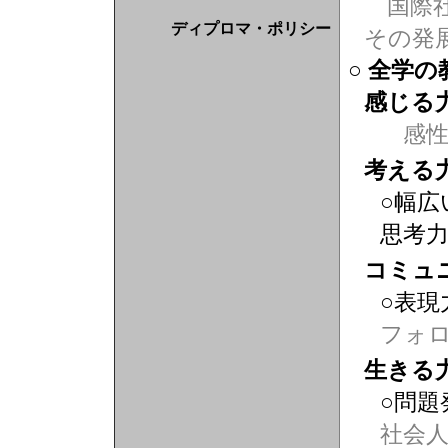
国際社
ディプロマ・ポリシー
その発
○ 全学
感じる
感
考える
○幅広
思考
コミュ
○表現
フォ
生きる
○問題
社会