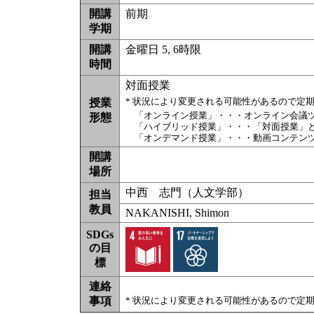
開講
前期
学期
開講
金曜日 5, 6時限
時間
対面授業
* 状況により変更される可能性があるので定
授業
「オンライン授業」・・・オンライン会議
形態
「ハイブリッド授業」・・・「対面授業」
「オンデマンド授業」・・・動画コンテン
開講
場所
中西 志門（人文学部）
担当
教員
NAKANISHI, Shimon
SDGs
の目
標
連絡
事項
* 状況により変更される可能性があるので定