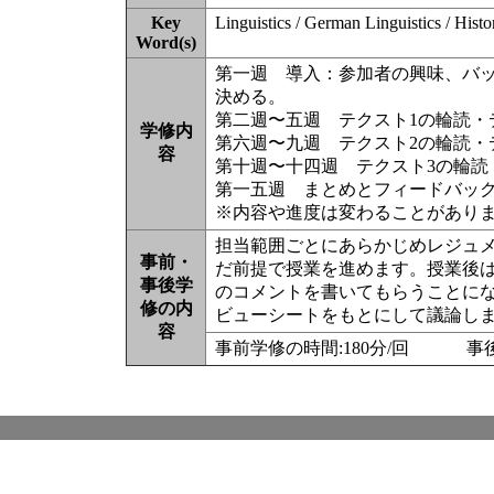
Key
Linguistics / German Linguistics / Histo
Word(s)
第一週 導入：参加者の興味、バ
決める。
第二週〜五週 テクスト1の輪読・
学修内
第六週〜九週 テクスト2の輪読・
容
第十週〜十四週 テクスト3の輪読
第一五週 まとめとフィードバッ
※内容や進度は変わることがあり
担当範囲ごとにあらかじめレジュ
事前・
だ前提で授業を進めます。授業後
事後学
のコメントを書いてもらうことに
修の内
ビューシートをもとにして議論し
容
事前学修の時間:180分/回 事後