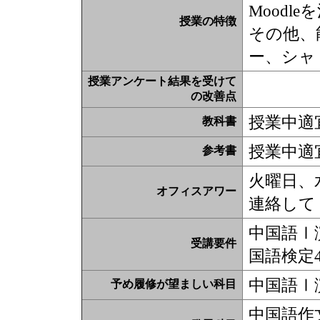
Moodl
授業の特徴
その他、
ー、シャ
授業アンケート結果を受けて
の改善点
授業中適
教科書
授業中適
参考書
火曜日、
オフィスアワー
連絡して
中国語Ⅰ
受講要件
国語検定
中国語Ⅰ
予め履修が望ましい科目
中国語作