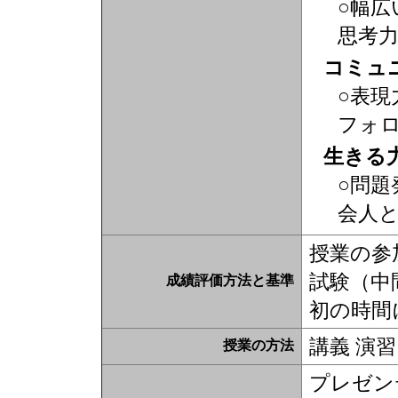
○幅広
思考
コミュ
○表現
フォ
生きる
○問題
会人
授業の参
試験（中
成績評価方法と基準
初の時間
講義 演習
授業の方法
プレゼン