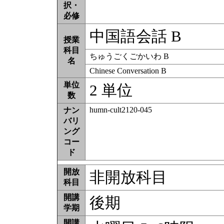
択・
必修
中国語会話 B
授業
科目
ちゅうごくごかいわ B
名
Chinese Conversation B
単位
2 単位
数
humn-cult2120-045
ナン
バリ
ング
コー
ド
開放
非開放科目
科目
開講
後期
学期
開講