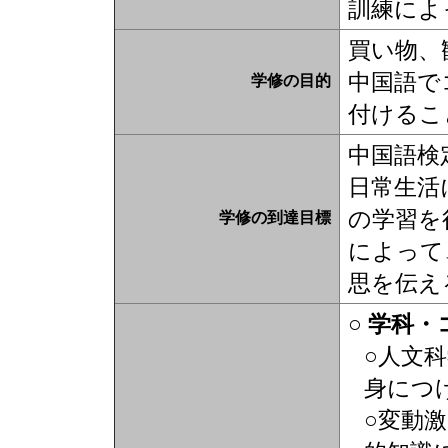
訓練によ
買い物、
中国語で
学修の目的
付けるこ
中国語検
日常生活
の学習を
学修の到達目標
によって
思を伝え
○ 学科
○人文
身につ
○変動