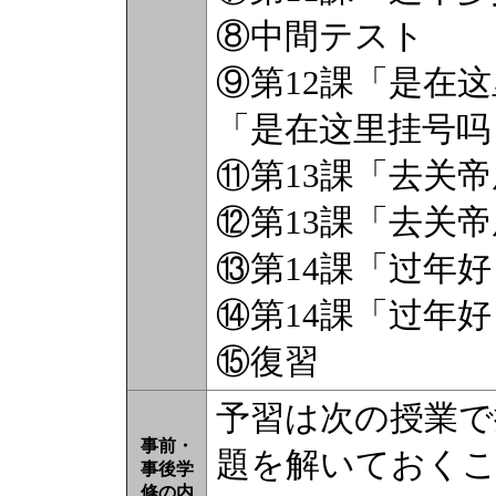
⑧中間テスト
⑨第1
「是在这里挂号吗
⑪第13課「去关
⑫第13課「去关
⑬第14課「过年
⑭第14課「过年
⑮復習
予習は次の授業で
事前・
題を解いておくこ
事後学
修の内