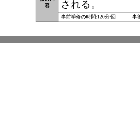
される。
容
事前学修の時間:120分/回 事後学