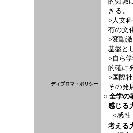
的知識
きる。
○人文
有の文
○変動
基盤と
○自ら
的確に
○国際
ディプロマ・ポリシー
その発
○ 全学
感じる
○感性
考える