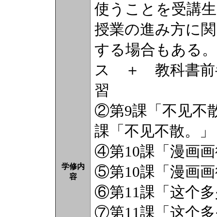
使うことを受講生
授業の進み方に関
する
ス ＋ 教科書前
②第
課「不见不散。」
④第10課「漫画
学修内
⑤第10課「漫画
容
⑥第11課「这个
⑦第11課「这个