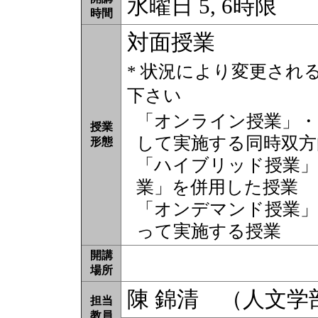
水曜日 5, 6時限
時間
対面授業
* 状況により変更され
下さい
「オンライン授業」・
授業
して実施する同時双方
形態
「ハイブリッド授業」
業」を併用した授業
「オンデマンド授業」
って実施する授業
開講
場所
陳 錦清 （人文学
担当
教員