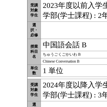
2023年度以前入学
受講
対象
学部(学士課程) : 2
学生
選
択・
必修
中国語会話 B
授業
科目
ちゅうごくごかいわ B
名
Chinese Conversation B
単位
1 単位
数
2024年度以降入学
受講
対象
学部(学士課程) : 3
学生
選