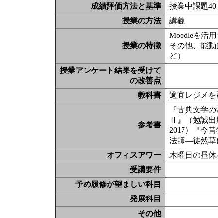
成績評価方法と基準
授業中課題40
授業の方法
講義
Moodleを活
授業の特徴
その他、能動
ど）
授業アンケート結果を受けて
の改善点
教科書
適宜レジメを
『古典文学の
Ⅱ』（勉誠出
参考書
2017）『今
法師―徒然草
オフィスアワー
木曜日の昼休
受講要件
予め履修が望ましい科目
発展科目
その他