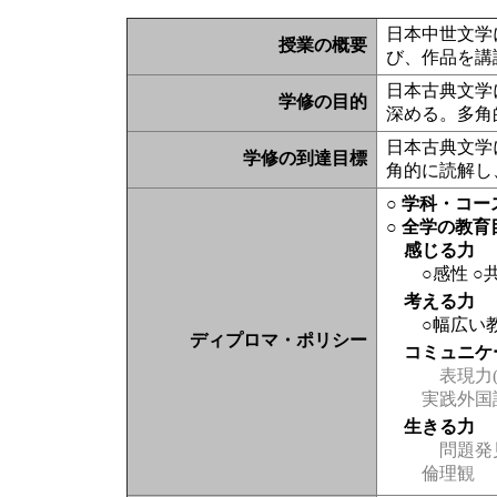
日本中世文学
授業の概要
び、作品を講
日本古典文学
学修の目的
深める。多角
日本古典文学
学修の到達目標
角的に読解し
○ 学科・コ
○ 全学の教育
感じる力
○感性
○
考える力
○幅広い
ディプロマ・ポリシー
コミュニケ
表現力(
実践外国
生きる力
問題発
倫理観