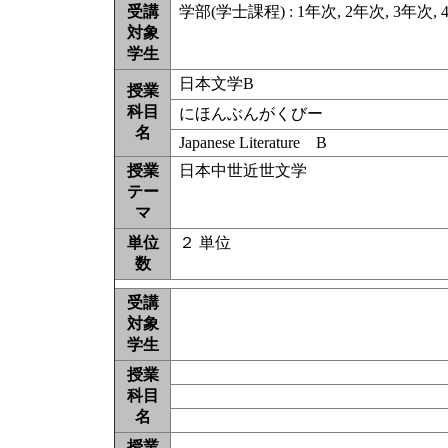
受講
学部(学士課程) : 1年次, 2年次, 3年次, 
対象
学生
日本文学B
授業
科目
にほんぶんがくびー
名
Japanese Literature B
授業
日本中世近世文学
テー
マ
単位
２ 単位
数
受講
対象
学生
授業
科目
名
授業