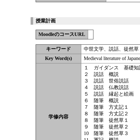
授業計画
MoodleのコースURL
キーワード
中世文学、説話、徒然草
Key Word(s)
Medieval literature of Jap
１ ガイダンス 基礎知
２ 説話 概説
３ 説話 世俗説話
４ 説話 仏教説話
５ 説話 縁起と絵画
６ 随筆 概説
７ 随筆 方丈記１
８ 随筆 方丈記２
学修内容
８ 随筆 徒然草１
９ 随筆 徒然草２
10 随筆 徒然草３
11 軍記 概説