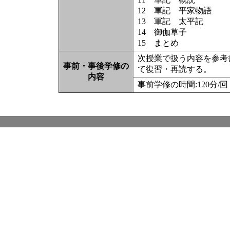
12 軍記 平家物語
13 軍記 太平記
14 御伽草子
15 まとめ
次授業で扱う内容を参考
事前・事後学修の
て復習・再読する。
内容
事前学修の時間:120分