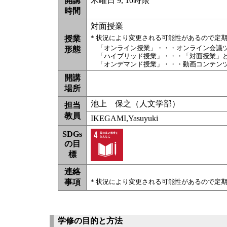
開講
木曜日 9, 10時限
時間
対面授業
* 状況により変更される可能性があるので定
授業
「オンライン授業」・・・オンライン会議
形態
「ハイブリッド授業」・・・「対面授業」
「オンデマンド授業」・・・動画コンテン
開講
場所
池上 保之（人文学部）
担当
教員
IKEGAMI,Yasuyuki
SDGs
の目
標
連絡
事項
* 状況により変更される可能性があるので定
学修の目的と方法