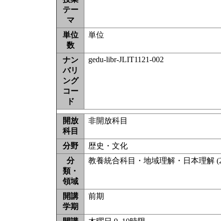
テー
マ
単位
単位
数
gedu-libr-JLIT1121-002
ナン
バリ
ング
コー
ド
開放
非開放科目
科目
分野
歴史・文化
分
教養統合科目・地域理解・日本理解 (2
類・
領域
開講
前期
学期