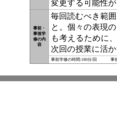
変更する可能性が
毎回読むべき範囲
と。個々の表現の
事前・
事後学
も考えるために、
修の内
容
次回の授業に活か
事前学修の時間:180分/回 事後