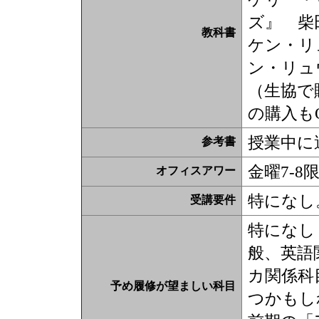
ズ』 柴田
教科書
ケン・リ
ン・リュ
（生協で
の購入も
授業中に
参考書
金曜7-8
オフィスアワー
特になし
受講要件
特になし
般、英語
カ関係科
予め履修が望ましい科目
つかもし