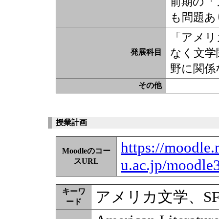
前期の「
も問題あ
「アメリ
なく文学
発展科目
野に関係
その他
授業計画
https://moodle.
Moodleのコー
u.ac.jp/moodle
スURL
キーワ
アメリカ文学、S
ード