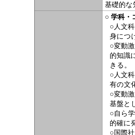
基礎的な
○ 学科
○人文
身につ
○変動
的知識
きる。
○人文
有の文
○変動
基盤と
○自ら
的確に
○国際