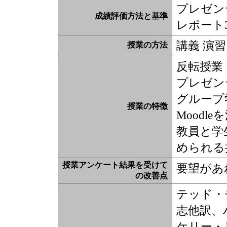
プレゼン
成績評価方法と基準
レポート
講義 演習
授業の方法
反転授業
プレゼン
グループ
授業の特徴
Moodl
教員と学
められる
授業アンケート結果を受けて
要望があ
の改善点
テッド・
志他訳、
ケリー・