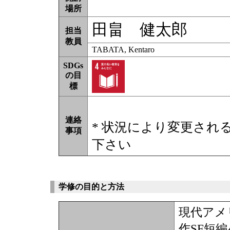
場所
田畠 健太郎
担当
教員
TABATA, Kentaro
SDGs
の目
標
連絡
* 状況により変更され
事項
下さい
学修の目的と方法
現代アメ
作SF短