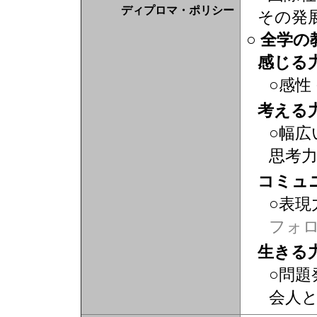
ディプロマ・ポリシー
その発
○ 全学
感じる
○感性
考える
○幅広
思考
コミュ
○表現
フォ
生きる
○問題
会人