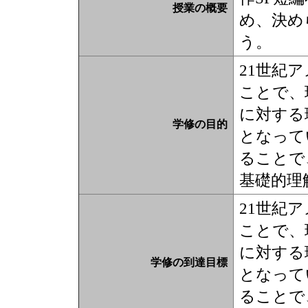
授業の概要
め、決め
う。
21世紀
ことで、
に対する
学修の目的
となって
ることで
基礎的理
21世紀
ことで、
に対する
学修の到達目標
となって
ることで