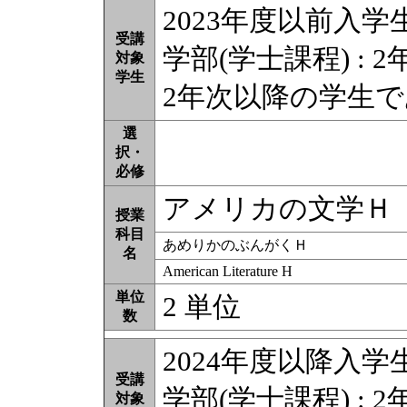
2023年度以前入学
受講
学部(学士課程) : 2
対象
学生
2年次以降の学生
選
択・
必修
アメリカの文学Ｈ
授業
科目
あめりかのぶんがくＨ
名
American Literature H
単位
2 単位
数
2024年度以降入学
受講
学部(学士課程) : 2
対象