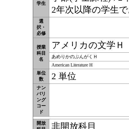
学生
2年次以降の学生
選
択・
必修
アメリカの文学Ｈ
授業
科目
あめりかのぶんがくＨ
名
American Literature H
単位
2 単位
数
ナン
バリ
ング
コー
ド
開放
非開放科目