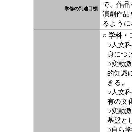
で、作品
学修の到達目標
演劇作品
るように
○ 学科
○人文
身につ
○変動
的知識
きる。
○人文
有の文
○変動
基盤と
○自ら