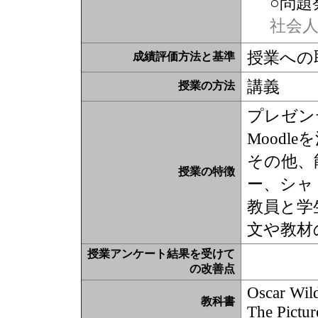
○問題
社会
授業への
成績評価方法と基準
講義
授業の方法
プレゼン
Moodl
その他、
授業の特徴
ー、シャ
教員と学
文や教材
授業アンケート結果を受けて
の改善点
Oscar Wil
教科書
The Pictur