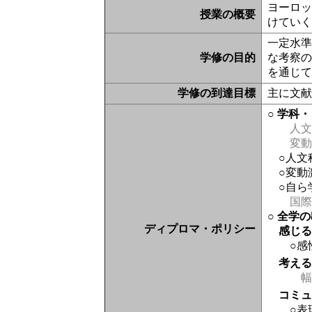
ヨーロ
授業の概要
けてい
一定水
学修の目的
な考察
を通じ
学修の到達目標
主に文
○ 学科
人文
変動
○人文
○変動
○自ら
国際
○ 全学
ディプロマ・ポリシー
感じ
○感
考え
幅
コミ
○表