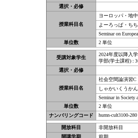
選択・必修
ヨーロッパ・地
授業科目名
よーろっぱ・ちち
Seminar on Europe
単位数
2 単位
2024年度以降入
受講対象学生
学部(学士課程) : 
選択・必修
社会空間論演習C
授業科目名
しゃかいくうか
Seminar in Society
単位数
2 単位
humn-cult3100-280
ナンバリングコード
開放科目
非開放科
開講学期
前期