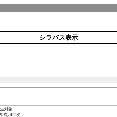
シラバス表示
科
学生対象
3年次, 4年次