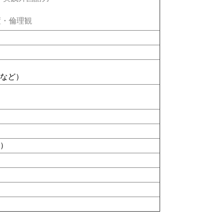
・倫理観
ド
など）
い）