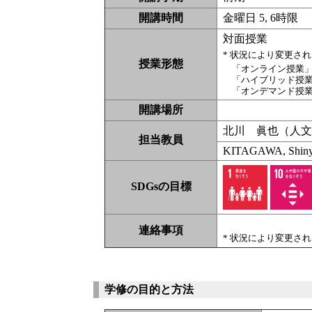
開講時間
金曜日 5, 6時限
対面授業
* 状況により変更さ
授業形態
「オンライン授業
「ハイブリッド授
「オンデマンド授
開講場所
北川 眞也（人
担当教員
KITAGAWA, Shin
SDGsの目標
連絡事項
* 状況により変更さ
学修の目的と方法