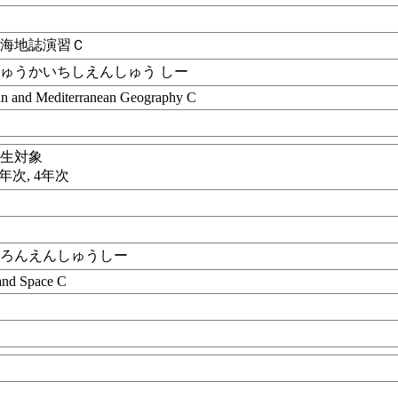
中海地誌演習Ｃ
ゅうかいちしえんしゅう しー
an and Mediterranean Geography C
学生対象
3年次, 4年次
んろんえんしゅうしー
 and Space C
目