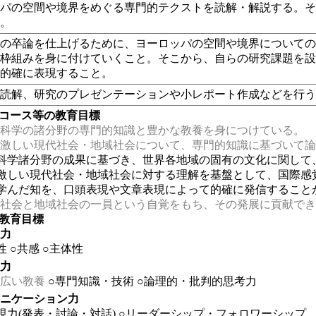
ッパの空間や境界をめぐる専門的テクストを読解・解説する。
く。
準の卒論を仕上げるために、ヨーロッパの空間や境界について
の枠組みを身に付けていくこと。そこから、自らの研究課題を
て的確に表現すること。
献読解、研究のプレゼンテーションや小レポート作成などを行
・コース等の教育目標
科学の諸分野の専門的知識と豊かな教養を身につけている。
激しい現代社会・地域社会について、専門的知識に基づいて論
科学諸分野の成果に基づき、世界各地域の固有の文化に関して
激しい現代社会・地域社会に対する理解を基盤として、国際感
学んだ知を、口頭表現や文章表現によって的確に発信すること
社会と地域社会の一員という自覚をもち、その発展に貢献でき
の教育目標
る力
性
○共感
○主体性
る力
広い教養
○専門知識・技術
○論理的・批判的思考力
ュニケーション力
現力(発表・討論・対話)
○リーダーシップ・フォロワーシップ