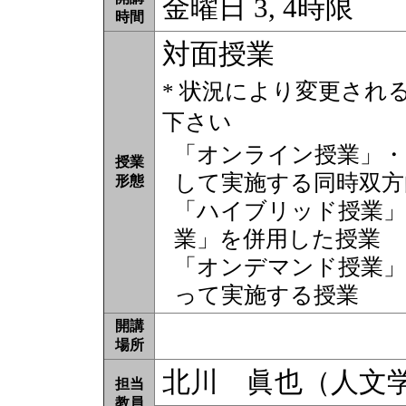
金曜日 3, 4時限
時間
対面授業
* 状況により変更され
下さい
「オンライン授業」・
授業
して実施する同時双方
形態
「ハイブリッド授業」
業」を併用した授業
「オンデマンド授業」
って実施する授業
開講
場所
北川 眞也（人文
担当
教員