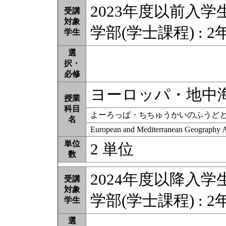
2023年度以前入学
受講
対象
学部(学士課程) : 2
学生
選
択・
必修
ヨーロッパ・地中
授業
科目
よーろっぱ・ちちゅうかいのふうど
名
European and Mediterranean Geography 
単位
2 単位
数
2024年度以降入学
受講
対象
学部(学士課程) : 2
学生
選