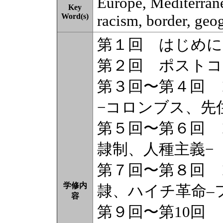
Europe, Mediterrane
Key
Word(s)
racism, border, geo
第１回 はじめに
第２回 ポスト
第３回〜第４回 
−コロンブス、先
第５回〜第６回 
隷制、人種主義−
第７回〜第８回 
学修内
隷、ハイチ革命–
容
第９回〜第10回