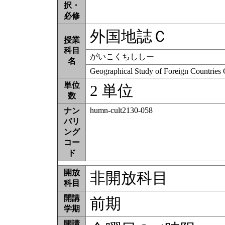
択・
必修
外国地誌Ｃ
授業
科目
がいこくちししー
名
Geographical Study of Foreign Countries
単位
2 単位
数
humn-cult2130-058
ナン
バリ
ング
コー
ド
開放
非開放科目
科目
開講
前期
学期
開講