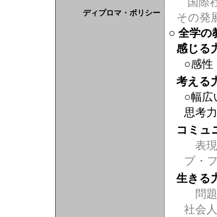
国際社
ディプロマ・ポリシー
その発
○ 全学
感じる
○感性
考える
○幅広
思考
コミュ
表現力
プ・
生きる
問題
社会