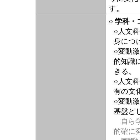
す。
○ 学科
○人文
身につ
○変動
的知識
きる。
○人文
有の文
○変動
基盤と
自ら学
的確に