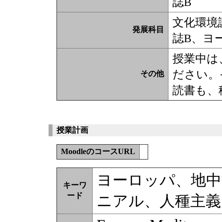
誌B
文化環境
発展科目
誌B、ヨ
授業中は
ださい。
その他
読書も、
授業計画
MoodleのコースURL
ヨーロッパ、地中
キーワ
ード
ニアル、人種主義