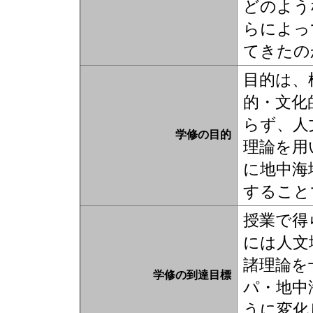
どのよう
らによっ
てきたの
目的は、
的・文化
らず、人
学修の目的
理論を用
に地中海
すること
授業で得
には人文
諸理論を
学修の到達目標
パ・地中
うに変化