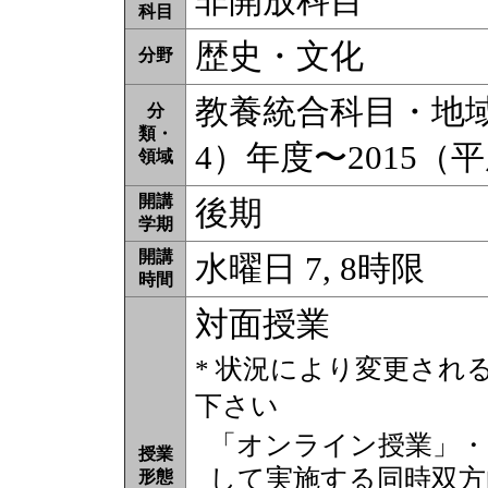
非開放科目
科目
歴史・文化
分野
教養統合科目・地域理
分
類・
4）年度〜2015（
領域
開講
後期
学期
開講
水曜日 7, 8時限
時間
対面授業
* 状況により変更され
下さい
「オンライン授業」・
授業
して実施する同時双方
形態