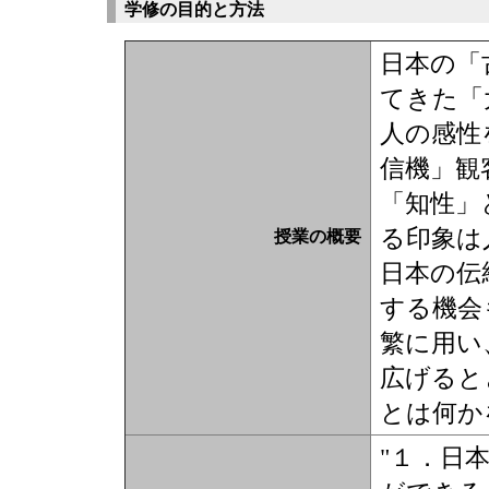
学修の目的と方法
日本の「
てきた「
人の感性
信機」観
「知性」
る印象は
授業の概要
日本の伝
する機会
繁に用い
広げると
とは何か
"１．日