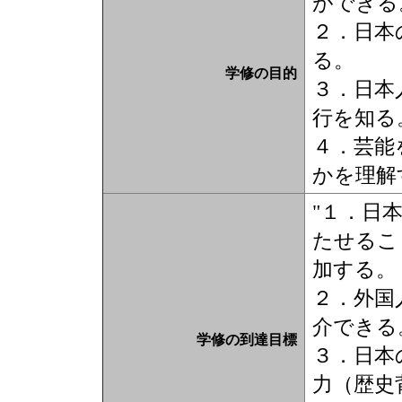
ができる
２．日本
る。
学修の目的
３．日本
行を知る
４．芸能
かを理解
"１．日
たせるこ
加する。
２．外国
介できる
学修の到達目標
３．日本
力（歴史