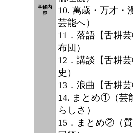
学修内
10. 萬歳・万才
容
芸能へ）
11．落語【舌耕
布団）
12．講談【舌耕
史）
13．浪曲【舌耕
14. まとめ①（
らしさ）
15．まとめ②（