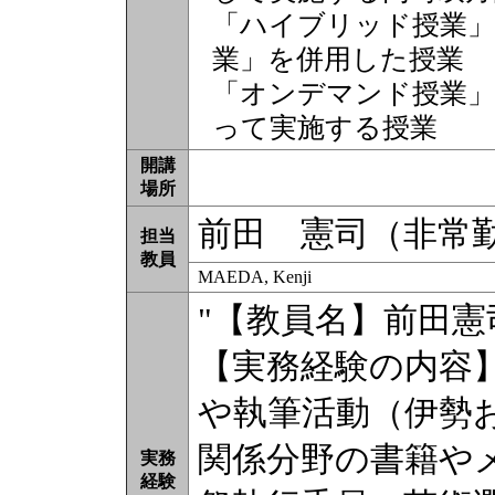
「ハイブリッド授業」
業」を併用した授業
「オンデマンド授業」
って実施する授業
開講
場所
前田 憲司（非常
担当
教員
MAEDA, Kenji
"【教員名】前田憲
【実務経験の内容
や執筆活動（伊勢
関係分野の書籍や
実務
経験