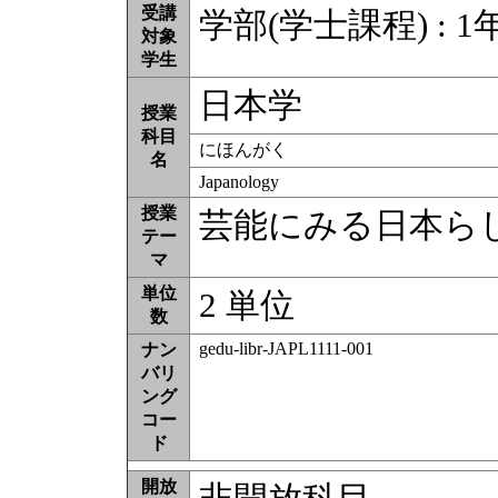
受講
学部(学士課程) : 1年
対象
学生
日本学
授業
科目
にほんがく
名
Japanology
授業
芸能にみる日本ら
テー
マ
単位
2 単位
数
gedu-libr-JAPL1111-001
ナン
バリ
ング
コー
ド
開放