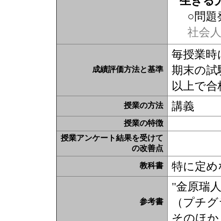
生きる
○問題
社会
毎授業時
期末の試験
成績評価方法と基準
以上で合
講義
授業の方法
授業の特徴
授業アンケート結果を受けて
の改善点
特に定め
教科書
"金原瑞
（プチ
参考書
そのほか