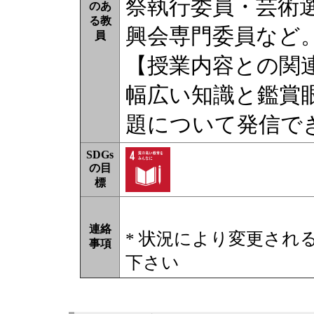
祭執行委員・芸術
のあ
る教
興会専門委員など
員
【授業内容との関
幅広い知識と鑑賞
題について発信で
SDGs
の目
標
連絡
* 状況により変更され
事項
下さい