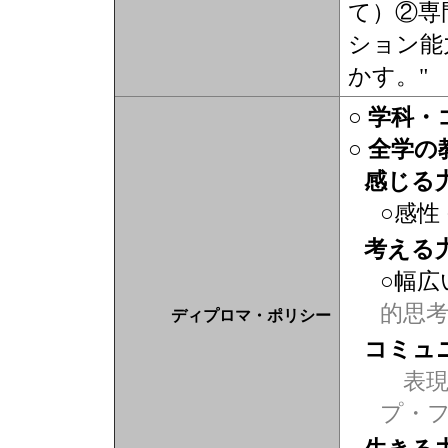
て）②専
ション能
かす。"
○ 学科
○ 全学
感じる
○感性
考える
○幅広
的思
ディプロマ・ポリシー
コミュ
表現力
プ・