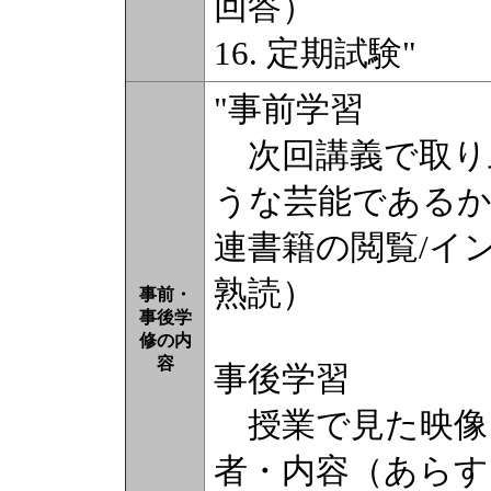
回答）
16. 定期試験"
"事前学習
次回講義で取り
うな芸能であるか
連書籍の閲覧/イ
熟読）
事前・
事後学
修の内
容
事後学習
授業で見た映像
者・内容（あらす