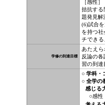
［感性］
拮抗する
題発見解
(6)試
を持つ社
チできる
あたえら
反論の各
学修の到達目標
習の到達
○ 学科
○ 全学
感じる
○感性
考える