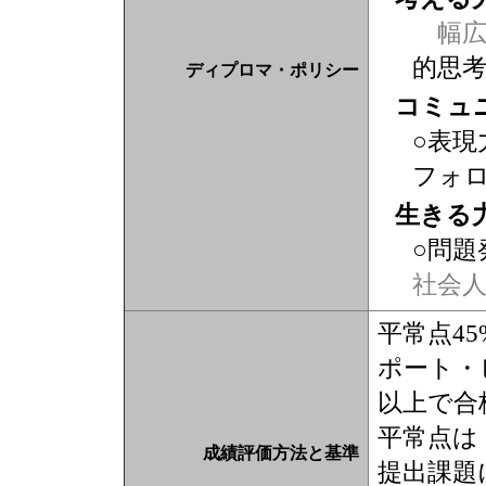
幅広
的思
ディプロマ・ポリシー
コミュ
○表現
フォ
生きる
○問題
社会
平常点4
ポート・ピ
以上で合
平常点は
成績評価方法と基準
提出課題