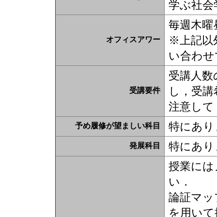
学ぶ社会
毎週木曜昼
※上記以
オフィスアワー
い合わせ
受講人数
し，受講
受講要件
注意して
特にあり
予め履修が望ましい科目
特にあり
発展科目
授業には
い．
論証マップ
を用いて