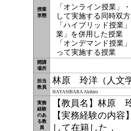
「オンライン授業」・
授業
して実施する同時双方
形態
「ハイブリッド授業」
業」を併用した授業
「オンデマンド授業」
って実施する授業
開講
場所
林原 玲洋（人文
担当
教員
HAYASIBARA Akihiro
【教員名】林原 
実務
経験
【実務経験の内容
のあ
る教
して在籍した．
員