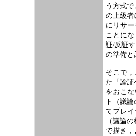
う方式で
の上級者
にリサー
ことにな
証/反証
の準備と
そこで，
た「論証
をおこな
ト（議論
てプレイ
（議論の
で描き，