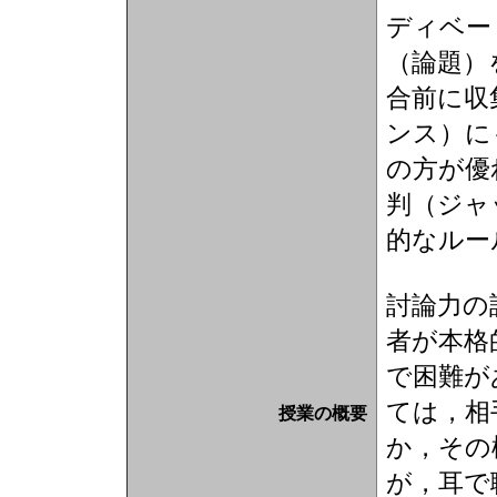
ディベート
（論題）
合前に収
ンス）に
の方が優
判（ジャ
的なルー
討論力の
者が本格
で困難が
ては，相
授業の概要
か，その
が，耳で