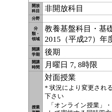
開放
非開放科目
科目
分野
教養基盤科目・基礎教
分
類・
2015（平成27）
領域
開講
後期
学期
開講
月曜日 7, 8時限
時間
対面授業
* 状況により変更され
下さい
「オンライン授業」・
授業