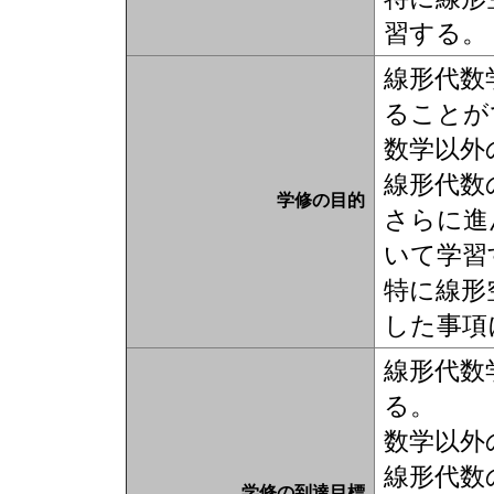
習する。
線形代数
ることが
数学以外
線形代数
学修の目的
さらに進
いて学習
特に線形
した事項
線形代数
る。
数学以外
線形代数
学修の到達目標