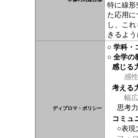
特に線形
た応用に
し、これ
きるよう
○ 学科
○ 全学
感じる
感
考える
幅広
思考
ディプロマ・ポリシー
コミュ
○表現