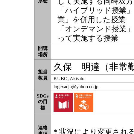
して実施する同時双方
形態
「ハイブリッド授業」
業」を併用した授業
「オンデマンド授業」
って実施する授業
開講
場所
久保 明達（非常
担当
教員
KUBO, Akisato
logexacjp@yahoo.co.jp
SDGs
の目
標
連絡
* 状況により変更され
事項