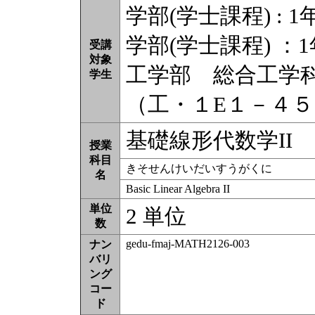
学部(学士課程) : 1
学部(学士課程) ：
受講
対象
工学部 総合工学
学生
（工・１E１－４
基礎線形代数学II
授業
科目
きそせんけいだいすうがくに
名
Basic Linear Algebra II
単位
2 単位
数
gedu-fmaj-MATH2126-003
ナン
バリ
ング
コー
ド