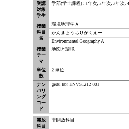
受講
学部(学士課程) : 1年次, 2年次, 3年次, 
対象
学生
環境地理学Ａ
授業
科目
かんきょうちりがくえー
名
Environmental Geography A
授業
地図と環境
テー
マ
単位
2 単位
数
gedu-libr-ENVS1212-001
ナン
バリ
ング
コー
ド
開放
非開放科目
科目