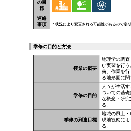
の目
標
連絡
事項
* 状況により変更される可能性があるので定
学修の目的と方法
地理学の調査
び実習を行う
授業の概要
義、作業を行
る地形図に関
人々が生活す
ついての基礎
学修の目的
な概念・研究
る。
地域の風土・
学修の到達目標
現地観察によ
る。