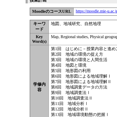
授業計画
https://moodle.mie-u.ac
MoodleのコースURL
キーワ
地図、地域研究、自然地理
ード
Key
Map, Regional studies, Physical geogr
Word(s)
第1回 はじめに－授業内容と進め
第2回 地域の環境の捉え方
第3回 地域の環境と人間生活
第4回 地図と環境
第5回 地形図の利用
第6回 地形図による地域理解Ⅰ
第7回 地形図による地域理解Ⅱ
学修内
第8回 地域調査データの方法
容
第9回 地域調査法Ⅰ
第10回 地域調査法Ⅱ
第11回 地域分析Ⅰ
第12回 地域分析Ⅱ
第13回 地域環境動態の把握Ⅰ