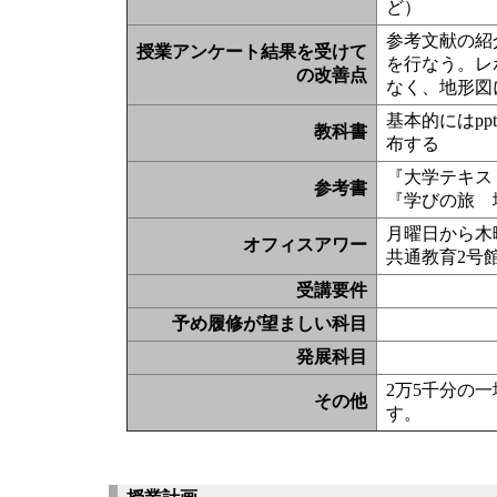
ど）
参考文献の紹
授業アンケート結果を受けて
を行なう。レ
の改善点
なく、地形図
基本的にはp
教科書
布する
『大学テキス
参考書
『学びの旅 
月曜日から木
オフィスアワー
共通教育2号
受講要件
予め履修が望ましい科目
発展科目
2万5千分の
その他
す。