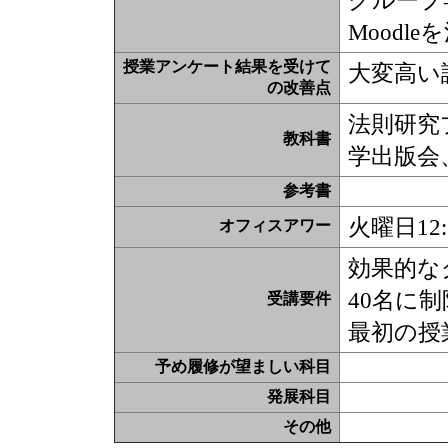
グループ
Moodl
授業アンケート結果を受けて
大変高い
の改善点
法則研究
教科書
学出版会
参考書
火曜日12
オフィスアワー
効果的な
40名に
受講要件
最初の授
予め履修が望ましい科目
発展科目
その他