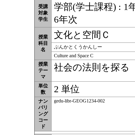
学部(学士課程) : 1年
受講
対象
6年次
学生
文化と空間Ｃ
授業
科目
ぶんかとくうかんしー
名
Culture and Space C
授業
社会の法則を探る
テー
マ
単位
2 単位
数
gedu-libr-GEOG1234-002
ナン
バリ
ング
コー
ド