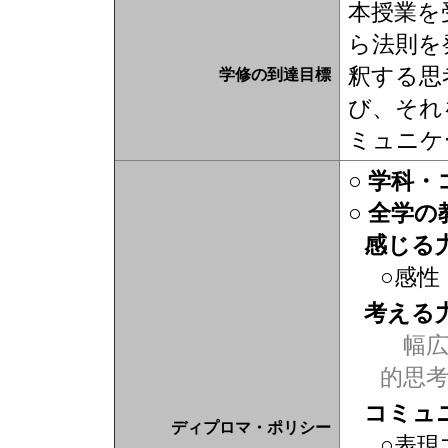
本授業を
ら法則を
釈する思
学修の到達目標
び、それ
ミュニケ
○ 学科
○ 全学
感じる
○感性
考える
幅広
的思
コミュ
ディプロマ・ポリシー
○表現