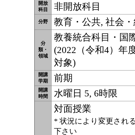
開放
非開放科目
科目
教育・公共, 社会
分野
教養統合科目・国
分
(2022（令和4）年
類・
領域
対象)
開講
前期
学期
開講
水曜日 5, 6時限
時間
対面授業
* 状況により変更され
下さい