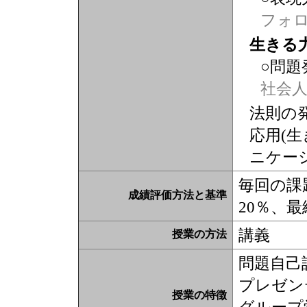
フォ
生きる
○問題
社会
法則の
応用(
ニケー
毎回の課
成績評価方法と基準
20％、最
講義
授業の方法
問題自己
プレゼン
授業の特徴