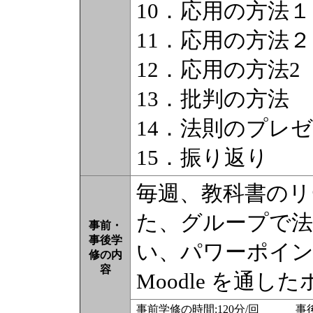
10．応用の方法
11．応用の方法
12．応用の方法
13．批判の方法
14．法則のプレ
15．振り返り
毎週、教科書のリ
た、グループで法
事前・
事後学
い、パワーポイ
修の内
容
Moodle を通
事前学修の時間:120分/回 事後学