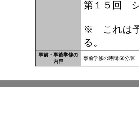
第１５回 
※ これは
る。
事前・事後学修の
事前学修の時間:60分/
内容