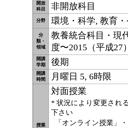
開放
非開放科目
科目
環境・科学, 教育
分野
教養統合科目・現代科
分
類・
度〜2015（平成2
領域
開講
後期
学期
開講
月曜日 5, 6時限
時間
対面授業
* 状況により変更され
下さい
「オンライン授業」・
授業