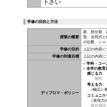
下さい
学修の目的と方法
群、部分群、
授業の概要
質、合同式と
の位数、シャ
学修の目的
上記の内容に
学修の到達目標
上記の内容に
○ 学科・コ
○ 全学の教育
感じる力
感性
考える力
○幅広い
ディプロマ・ポリシー
コミュニケ
○表現力
践外国語