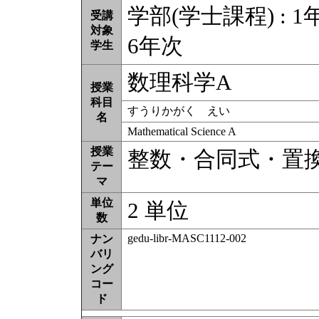
学部(学士課程) : 1年
受講
対象
6年次
学生
数理科学A
授業
科目
すうりかがく えい
名
Mathematical Science A
授業
整数・合同式・置
テー
マ
単位
2 単位
数
gedu-libr-MASC1112-002
ナン
バリ
ング
コー
ド