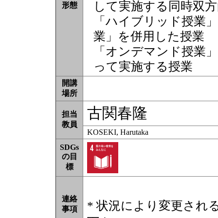
して実施する同時双方
形態
「ハイブリッド授業」
業」を併用した授業
「オンデマンド授業」
って実施する授業
開講
場所
古関春隆
担当
教員
KOSEKI, Harutaka
SDGs
の目
標
連絡
* 状況により変更され
事項