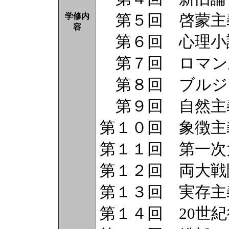
第５回 啓蒙主
学修内
容
第６回 心理小
第７回 ロマン
第８回 ブルジ
第９回 自然主
第１０回 象徴主
第１１回 第一次
第１２回 両大戦
第１３回 実存主
第１４回 20世