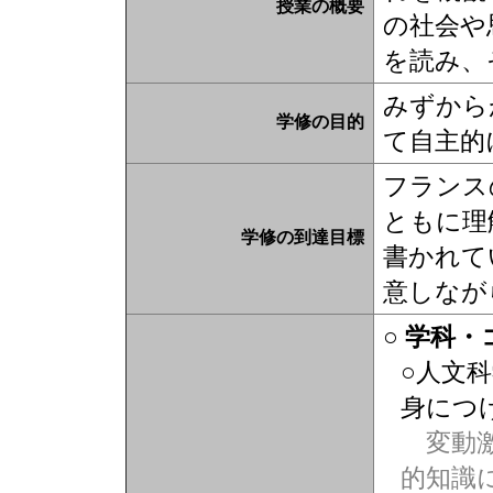
授業の概要
の社会や
を読み、
みずから
学修の目的
て自主的
フランス
ともに理
学修の到達目標
書かれて
意しなが
○ 学科
○人文
身につ
変動激
的知識