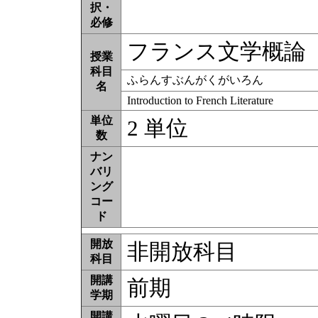
択・
必修
フランス文学概論
授業
科目
ふらんすぶんがくがいろん
名
Introduction to French Literature
単位
2 単位
数
ナン
バリ
ング
コー
ド
開放
非開放科目
科目
開講
前期
学期
開講