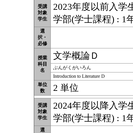
2023年度以前入学
受講
対象
学部(学士課程) : 1年
学生
選
択・
必修
文学概論Ｄ
授業
科目
ぶんがくがいろん
名
Introduction to Literature D
単位
2 単位
数
2024年度以降入学
受講
対象
学部(学士課程) : 1年
学生
選