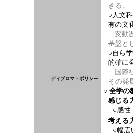
きる。
○人文
有の文
変動激
基盤と
○自ら
的確に
国際社
ディプロマ・ポリシー
その発
○ 全学
感じる
○感性
考える
○幅広