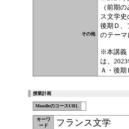
（前期の
ス文学史
後期Ｄ、
のテーマ
その他
※本講義
は、20
Ａ・後期
授業計画
MoodleのコースURL
キーワ
フランス文学
ード