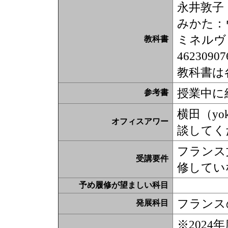
永井敦子
みかた：
ミネルヴァ
教科書
4623090
教科書は
授業中に
参考書
横田（yok
オフィスアワー
談してく
フランス
受講要件
修してい
予め履修が望ましい科目
フランス
発展科目
※202