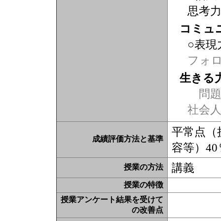
思考
コミュ
○表現
フォ
生きる
問題
社会
平常点（
成績評価方法と基準
容等）4
講義
授業の方法
授業の特徴
授業アンケート結果を受けて
の改善点