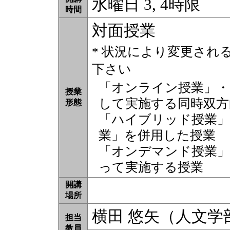
水曜日 3, 4時限
時間
対面授業
* 状況により変更され
下さい
「オンライン授業」・
授業
して実施する同時双方
形態
「ハイブリッド授業」
業」を併用した授業
「オンデマンド授業」
って実施する授業
開講
場所
横田 悠矢（人文学
担当
教員