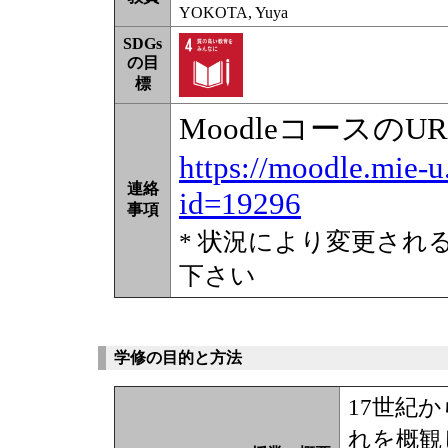
YOKOTA, Yuya
SDGs
の目
標
Moodleコースの
https://moodle.mie-u
連絡
id=19296
事項
* 状況により変更され
下さい
学修の目的と方法
17世紀
れを概観