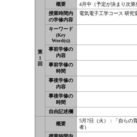
概要
4月中（予定が決まり次第
授業時間内
電気電子工学コース 研究
の学修内容
キーワード
(Key
Word(s))
事前学修の
第
内容
1
回
事前学修の
時間
事後学修の
内容
事後学修の
時間
自由記述欄
5月7日（火）：「自らの
概要
者）
授業時間内