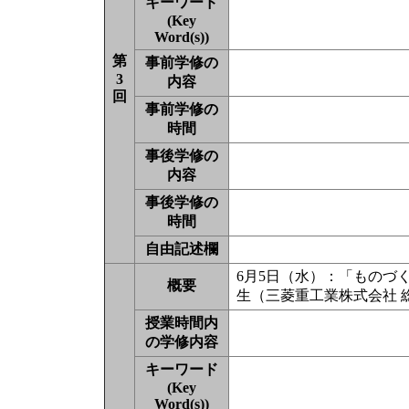
キーワード
(Key
Word(s))
第
事前学修の
3
内容
回
事前学修の
時間
事後学修の
内容
事後学修の
時間
自由記述欄
6月5日（水）：「ものづ
概要
生（三菱重工業株式会社 
授業時間内
の学修内容
キーワード
(Key
Word(s))