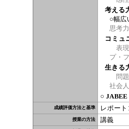
考える
○幅広
思考
コミュ
表現力
プ・
生きる
問題
社会
○ JABE
レポート
成績評価方法と基準
講義
授業の方法