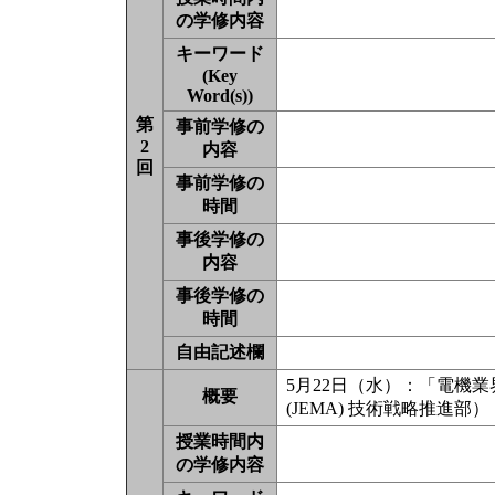
の学修内容
キーワード
(Key
Word(s))
第
事前学修の
2
内容
回
事前学修の
時間
事後学修の
内容
事後学修の
時間
自由記述欄
5月22日（水）：「電機
概要
(JEMA) 技術戦略推進部）
授業時間内
の学修内容