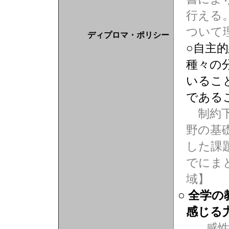
行える
ついて
ディプロマ・ポリシー
○自主
種々の
いるこ
である
制約下
野の基
した課
でにま
域】
○ 全学
感じる
感