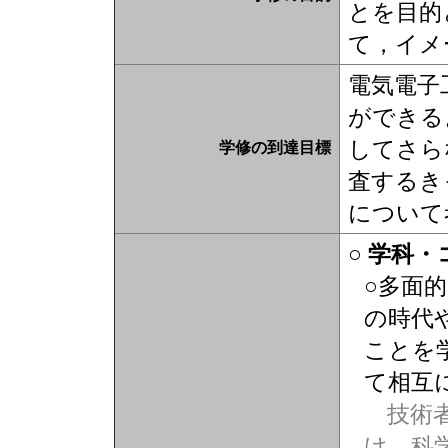
とを目的
て，イメ
電気電子
ができる
してさら
学修の到達目標
査するき
について
○ 学科
○多面
の時代
ことを
て相互
技術者
け、科