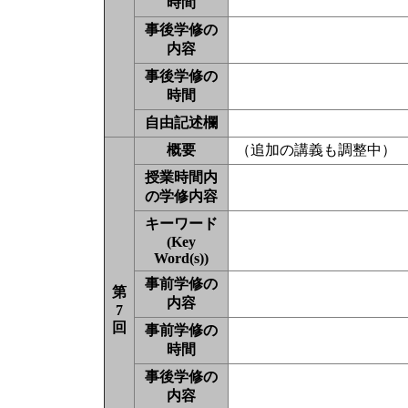
時間
事後学修の
内容
事後学修の
時間
自由記述欄
概要
（追加の講義も調整中）
授業時間内
の学修内容
キーワード
(Key
Word(s))
事前学修の
第
内容
7
回
事前学修の
時間
事後学修の
内容