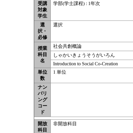
受講
学部(学士課程) : 1年次
対象
学生
選
選択
択・
必修
社会共創概論
授業
科目
しゃかいきょうそうがいろん
名
Introduction to Social Co-Creation
単位
1 単位
数
ナン
バリ
ング
コー
ド
開放
非開放科目
科目