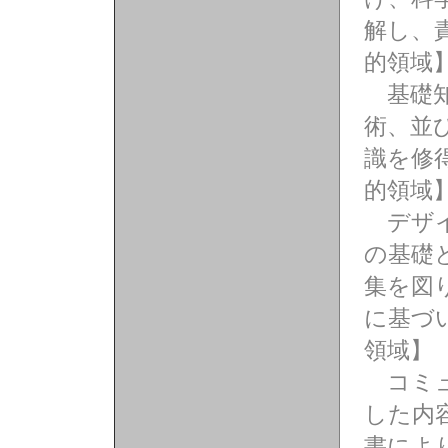
解し、
的領域
基礎知
術、並
識を修
的領域
デザイ
の基礎
集を図
に基づ
領域】
コミュ
した内
書によ