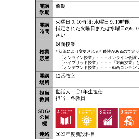
開講
前期
学期
火曜日 9, 10時限; 水曜日 9, 10時限
開講
指定された火曜日または水曜日の9,
時間
さい。
対面授業
* 状況により変更される可能性があるので定
授業
「オンライン授業」・・・オンライン会議
形態
「ハイブリッド授業」・・・「対面授業」
「オンデマンド授業」・・・動画コンテン
開講
12番教室
場所
世話人：〇1年生担任
担当
担当：各教員
教員
SDGs
の目
標
連絡
2023年度新設科目