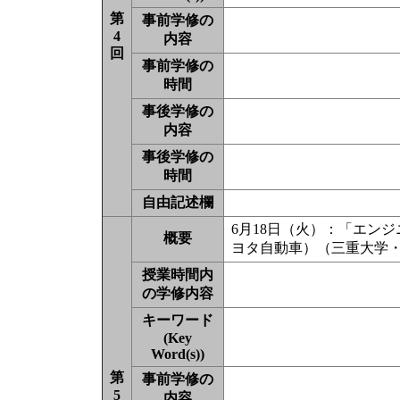
第
事前学修の
4
内容
回
事前学修の
時間
事後学修の
内容
事後学修の
時間
自由記述欄
6月18日（火）：「エン
概要
ヨタ自動車）（三重大学・
授業時間内
の学修内容
キーワード
(Key
Word(s))
第
事前学修の
5
内容