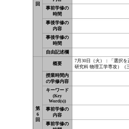
回
事前学修の
時間
事後学修の
内容
事後学修の
時間
自由記述欄
7月30日（火）：「選択を
概要
研究科 物理工学専攻）（
授業時間内
の学修内容
キーワード
(Key
Word(s))
第
事前学修の
6
内容
回
事前学修の