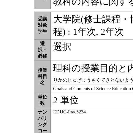
教科の内容に関す
大学院(修士課程
受講
対象
程) : 1年次, 2年次
学生
選
選択
択・
必修
理科の授業目的と
授業
科目
りかのじゅぎょうもくてきとないよ
名
Goals and Contents of Science Education 
単位
2 単位
数
EDUC-Prac5234
ナン
バリ
ング
コー