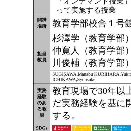
「オンデマンド授業」
って実施する授業
開講
教育学部校舎１号館
場所
杉澤学（教育学部
仲寛人（教育学部
担当
教員
川俊輔（教育学部
SUGISAWA,Manabu KURIHARA,Yukit
ICHIKAWA,Syunsuke
教育現場で30年
実務
経験
だ実務経験を基に
のあ
る教
する。
員
SDGs