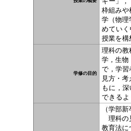
ギー」，
授業の概要
枠組みや
学（物理
めていく
授業を構
理科の教
学，生物
で，学習
学修の目的
見方・考
もに，深
できるよ
（学部新
理科の見
教育法に