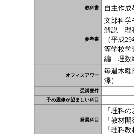
自主作成
教科書
文部科学
解説 理
（平成2
参考書
等学校学
編 理数
毎週木曜日
オフィスアワー
澤）
受講要件
予め履修が望ましい科目
「理科の
「教材開
発展科目
「理科教