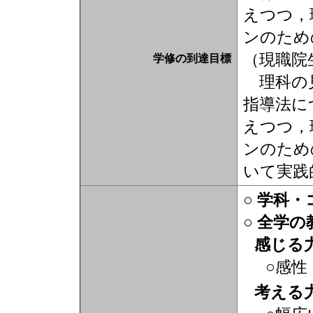
えつつ，
ンのため
（現職院
学修の到達目標
理科の見
指導法に
えつつ，
ンのため
いて実践
○ 学科
○ 全学
感じる
○感性
考える