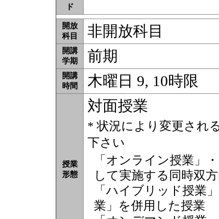
ド
開放
非開放科目
科目
開講
前期
学期
開講
木曜日 9, 10時限
時間
対面授業
* 状況により変更され
下さい
「オンライン授業」・
授業
して実施する同時双方
形態
「ハイブリッド授業」
業」を併用した授業