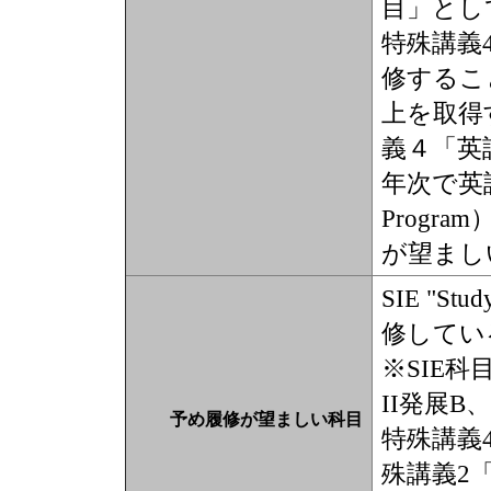
目」とし
特殊講義
修するこ
上を取得
義４「英
年次で英語特
Prog
が望まし
SIE "S
修してい
※SIE科
II発展B
予め履修が望ましい科目
特殊講義
殊講義2