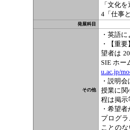
「文化を
4「仕事
発展科目
・英語に
・【重要
望者は 2
SIE ホ
u.ac.jp/m
・説明会
授業に関
その他
程は掲示
・希望者
プログラ
ことのな