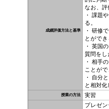
なお、評
・ 課題
る。
・ 研修
成績評価方法と基準
とができ
・ 英国
質問をし
・ 相手
ことがで
・ 自分
と相対化
実習
授業の方法
プレゼン