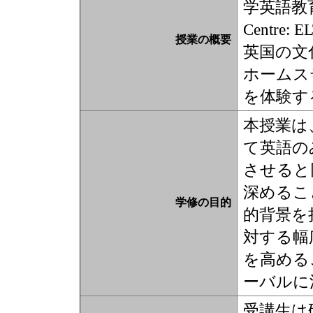
学英語教育セン
Centr
授業の概要
英国の文
ホームス
を体験す
本授業は
て英語の
させると
深めるこ
学修の目的
的背景を
対する幅
を高める
ーバルに
受講生は