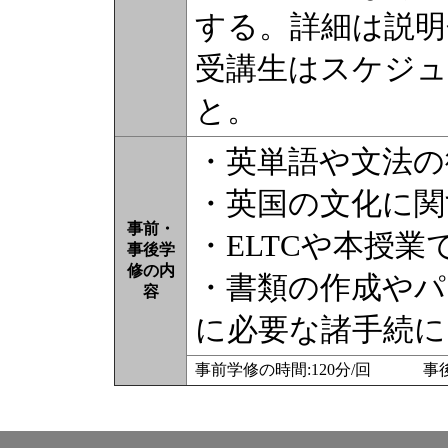
する。詳細は説
受講生はスケジュ
と。
・英単語や文法の
・英国の文化に関
事前・
・ELTCや本授
事後学
修の内
・書類の作成やパ
容
に必要な諸手続に
事前学修の時間:120分/回 事後学