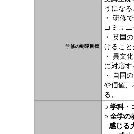
うになる
・ 研修
コミュニ
・ 英国
けること
学修の到達目標
・ 異文
に対応す
・ 自国
や価値、
る。
○ 学科
○ 全学
感じる