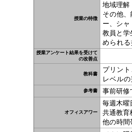
地域理解
その他、
授業の特徴
ー、シャ
教員と学
められる
授業アンケート結果を受けて
の改善点
プリント
教科書
レベルの
事前研修
参考書
毎週木曜日1
共通教育校
オフィスアワー
他の時間