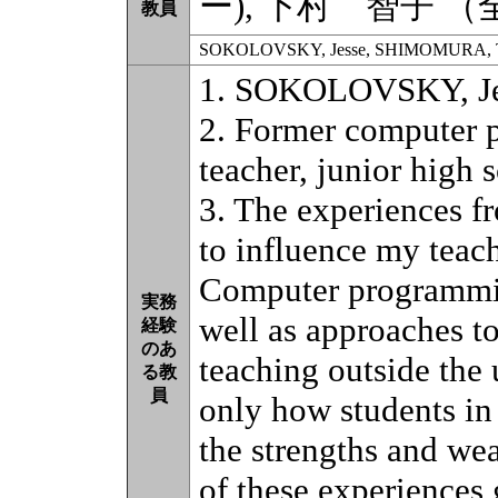
ー), 下村 智子
教員
SOKOLOVSKY, Jesse, SHIMOMURA, 
1. SOKOLOVSKY, Je
2. Former computer 
teacher, junior high 
3. The experiences fr
to influence my teach
Computer programmin
実務
well as approaches to
経験
のあ
teaching outside the
る教
員
only how students in 
the strengths and we
of these experiences