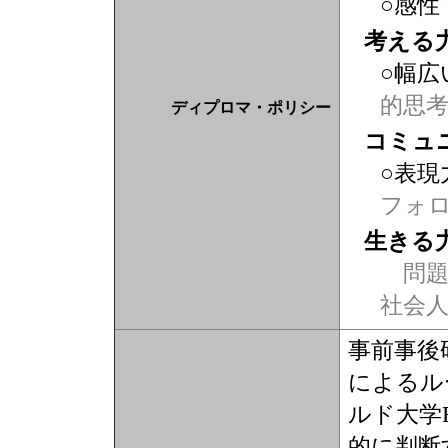
○感性
考える
○幅広
的思
ディプロマ・ポリシー
コミュ
○表現
フォ
生きる
問題
社会
事前事後
によるル
ルド大学
的に判断