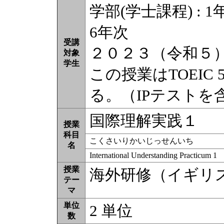
学部(学士課程) : 1年
6年次
受講
２０２３（令和５
対象
学生
この授業はTOEIC
る。（IPテストを
国際理解実践１
授業
科目
こくさいりかいじっせんいち
名
International Understanding Practicum 1
授業
海外研修（イギリ
テー
マ
単位
2 単位
数