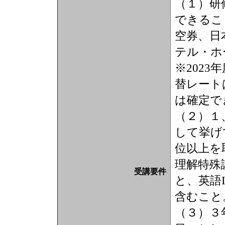
（１）研
できるこ
空券、日
テル・ホ
※202
替レート
は確定で
（２）１
して挙げ
位以上を
理解特殊
受講要件
と、英語
含むこと
（３）３