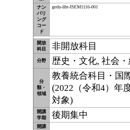
gedu-libr-ISEM1116-001
ナン
バリ
ング
コー
ド
開放
非開放科目
科目
歴史・文化, 社会・
分野
教養統合科目・国
分
(2022（令和4）年
類・
領域
対象)
開講
後期集中
学期
開講