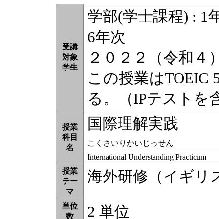
学部(学士課程) : 1年
6年次
受講
２０２２（令和４
対象
学生
この授業はTOEIC
る。（IPテストを
国際理解実践
授業
科目
こくさいりかいじっせん
名
International Understanding Practicum
授業
海外研修（イギリ
テー
マ
単位
2 単位
数