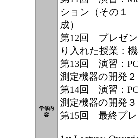
ション（その１ 
成）
第12回 プレゼ
り入れた授業：機
第13回 演習：
測定機器の開発２
第14回 演習：
測定機器の開発３
学修内
第15回 最終プ
容