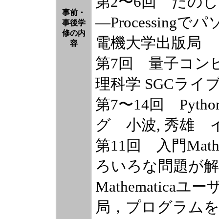
第2〜6回 たのし
事前・
―Processin
事後学
修の内
電機大学出版局
容
第7回 量子コン
理科学 SGCライ
第7〜14回 Py
グ 小波, 秀雄
第11回 入門Mathe
ろいろな問題が解
Mathematic
局，プログラムを