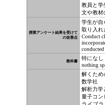
教員と学
文や教材
学生が自
取り入れ
授業アンケート結果を受けて
Conduct cl
の改善点
incorporate
conducted 
特になし
教科書
nothing sp
解くため
数学社
解析力学と
量子コン
ライブラ