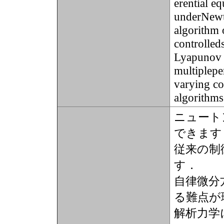
erential e
underNewt
algorithm 
controlled
Lyapunov s
multiplepe
varying co
algorithms
ニュート
できます
従来の制
す．
自律微分
る難点が
解析力学