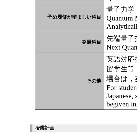
量子力学
Quantum M
予め履修が望ましい科目
Analytica
先端量子
発展科目
Next Qua
英語対応
留学生等
場合は，
その他
For studen
Japanese, s
begiven in
授業計画