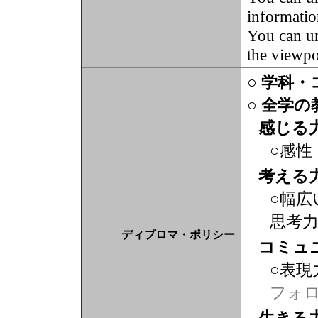
informatio
You can u
the viewpo
○ 学科
○ 全学
感じる
○感性
考える
○幅広
思考
ディプロマ・ポリシー
コミュ
○表現
フォ