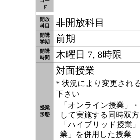
コー
ド
開放
非開放科目
科目
開講
前期
学期
開講
木曜日 7, 8時限
時間
対面授業
* 状況により変更され
下さい
「オンライン授業」・
授業
して実施する同時双方
形態
「ハイブリッド授業」
業」を併用した授業