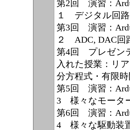
第2回 演習：Ar
１ デジタル回路
第3回 演習：Ar
２ ADC, DA
第4回 プレゼン
入れた授業：リア
分方程式・有限時
第5回 演習：Ar
3 様々なモータ
第6回 演習：Ar
4 様々な駆動装