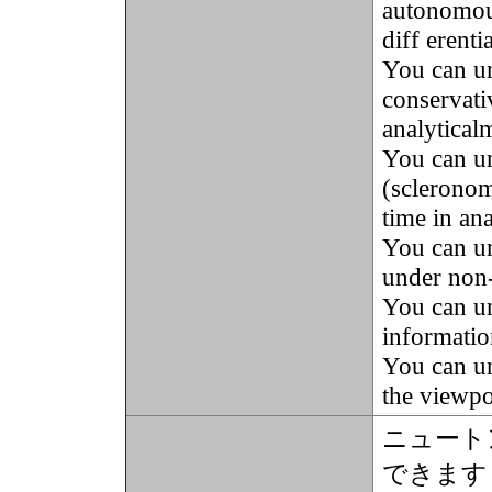
autonomou
diff erenti
You can un
conservati
analytical
You can un
(scleronom
time in an
You can un
under non-
You can u
informatio
You can u
the viewpo
ニュート
できます