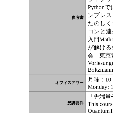
Pytho
ンプレス
参考書
たのしくでき
コンと連
入門Math
が解ける!
会 東京
Vorlesunge
Boltzmann,
月曜：10：
オフィスアワー
Monday: 1
「先端量
This cours
受講要件
QuantumT