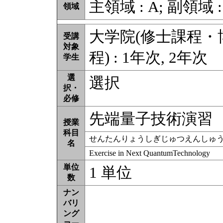
主領域 : A; 副領域 : 
領域
大学院(修士課程
受講
対象
程) : 1年次, 2年次
学生
選
選択
択・
必修
先端量子技術演習
授業
科目
せんたんりょうしぎじゅつえんしゅ
名
Exercise in Next QuantumTechnology
単位
1 単位
数
ナン
バリ
ング