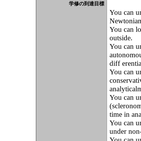
学修の到達目標
You can un
Newtonian
You can lo
outside.
You can un
autonomou
diff erenti
You can un
conservati
analytical
You can un
(scleronom
time in an
You can un
under non-
You can u