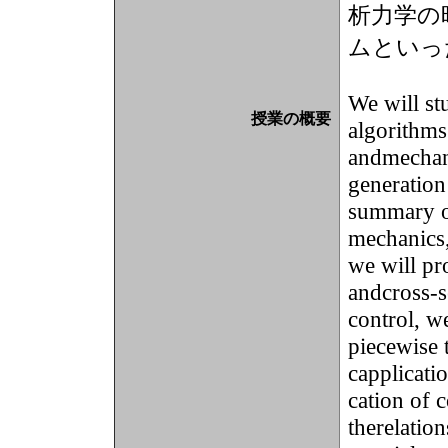
析力学の
ムといっ
We will st
授業の概要
algorithms
andmechani
generation
summary o
mechanics
we will pr
andcross-s
control, w
piecewise t
capplicatio
cation of 
therelatio