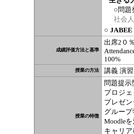
生きる
○問題
社会
○ JABE
出席2０
Attendance
成績評価方法と基準
100%
講義 演習
授業の方法
問題提示
プロジェ
プレゼン
グループ
授業の特徴
Moodl
キャリア