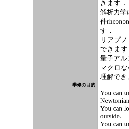
きます．
解析力学
件rheon
す．
リアプノ
できます
量子アル
マクロな
理解でき
学修の目的
You can un
Newtonian
You can lo
outside.
You can un