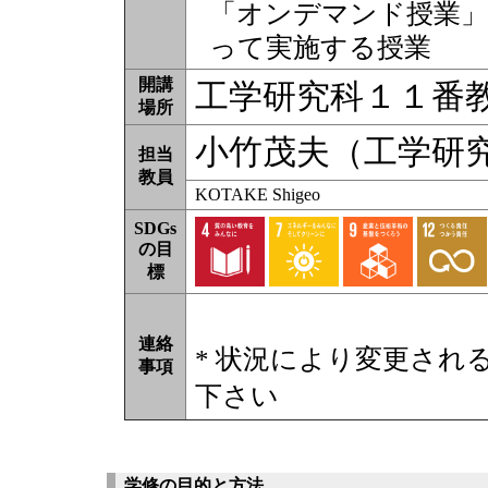
「オンデマンド授業」
って実施する授業
開講
工学研究科１１番
場所
小竹茂夫（工学研
担当
教員
KOTAKE Shigeo
SDGs
の目
標
連絡
* 状況により変更され
事項
下さい
学修の目的と方法