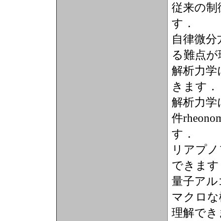
従来の制
す．
自律微分
る難点が
解析力学
きます．
解析力学
件rheon
す．
リアプノ
できます
量子アル
マクロな
理解でき