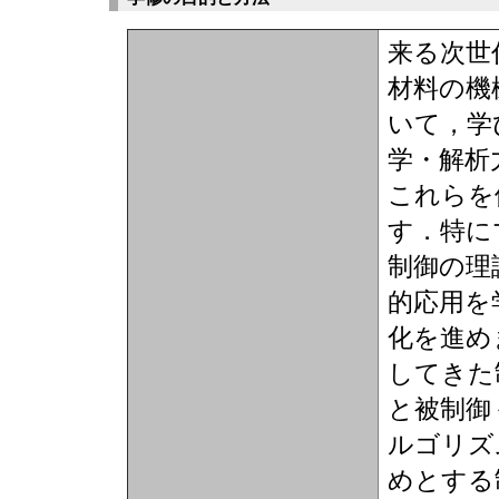
来る次世
材料の機
いて，学
学・解析
これらを
す．特に
制御の理
的応用を
化を進め
してきた
と被制御
ルゴリズ
めとする