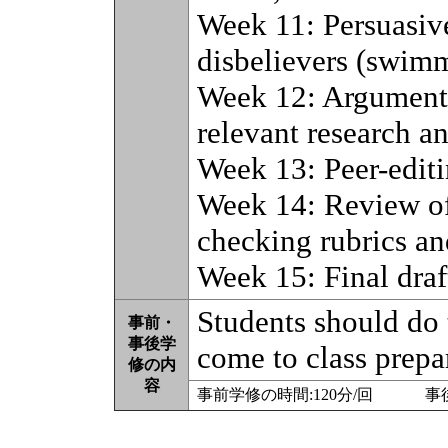
Week 11: Persuasiv
disbelievers (swimm
Week 12: Argumenta
relevant research a
Week 13: Peer-editi
Week 14: Review of 
checking rubrics and
Week 15: Final draf
Students should do
事前・
事後学
come to class prepa
修の内
容
事前学修の時間:120分/回 事後学