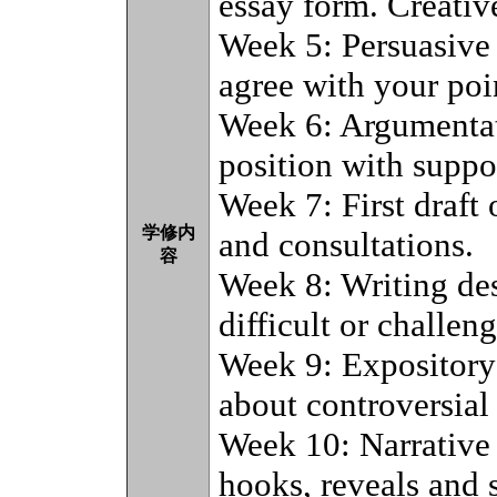
essay form. Creativ
Week 5: Persuasive 
agree with your poi
Week 6: Argumentati
position with suppo
Week 7: First draft 
学修内
and consultations.
容
Week 8: Writing des
difficult or challen
Week 9: Expository 
about controversial 
Week 10: Narrative 
hooks, reveals and s