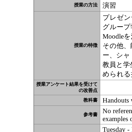
演習
授業の方法
プレゼン
グループ
Moodl
その他、
授業の特徴
ー、シャ
教員と学
められる
授業アンケート結果を受けて
の改善点
Handouts w
教科書
No referen
参考書
examples of
Tuesday -