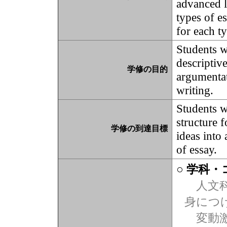
advanced le
types of e
for each t
Students w
descriptive
学修の目的
argumentat
writing.
Students wi
structure 
学修の到達目標
ideas into 
of essay.
○ 学科
人文科
身につ
変動激