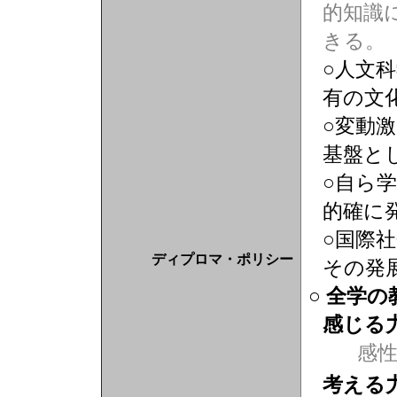
的知識
きる。
○人文
有の文
○変動
基盤と
○自ら
的確に
○国際
ディプロマ・ポリシー
その発
○ 全学
感じる
感
考える