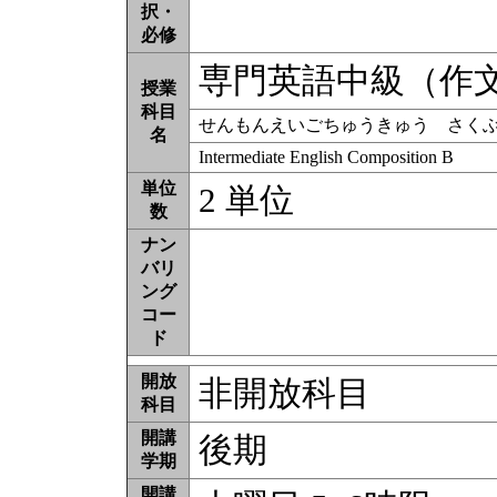
択・
必修
専門英語中級（作
授業
科目
せんもんえいごちゅうきゅう さく
名
Intermediate English Composition B
単位
2 単位
数
ナン
バリ
ング
コー
ド
開放
非開放科目
科目
開講
後期
学期
開講