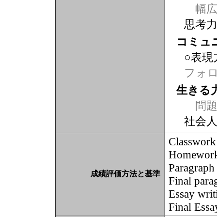
幅広
思考
コミュ
○表現
フォ
生きる
問題
社会
Classwork
Homework 
Paragraph 
成績評価方法と基準
Final para
Essay writ
Final Essa