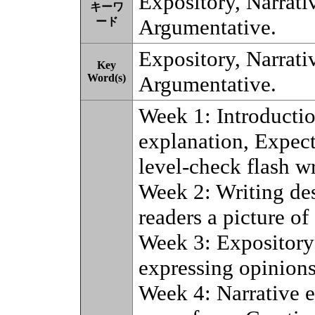
Expository, Narrati
キーワ
Argumentative.
ード
Expository, Narrati
Key
Word(s)
Argumentative.
Week 1: Introductio
explanation, Expect
level-check flash wr
Week 2: Writing des
readers a picture of
Week 3: Expository 
expressing opinions
Week 4: Narrative es