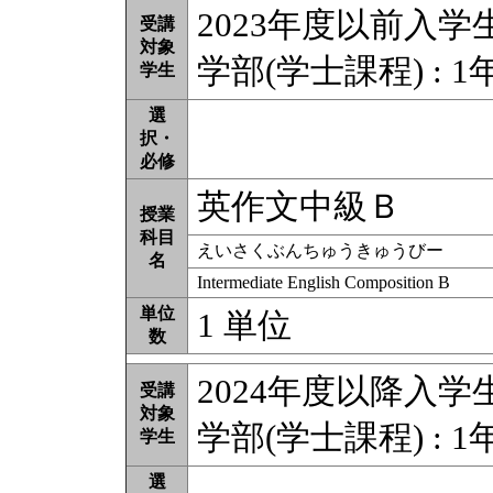
2023年度以前入学
受講
対象
学部(学士課程) : 1年
学生
選
択・
必修
英作文中級Ｂ
授業
科目
えいさくぶんちゅうきゅうびー
名
Intermediate English Composition B
単位
1 単位
数
2024年度以降入学
受講
対象
学部(学士課程) : 1年
学生
選