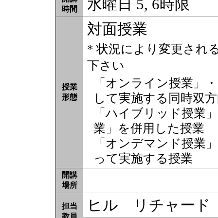
水曜日 5, 6時限
時間
対面授業
* 状況により変更され
下さい
「オンライン授業」・
授業
して実施する同時双方
形態
「ハイブリッド授業」
業」を併用した授業
「オンデマンド授業」
って実施する授業
開講
場所
ヒル リチャード
担当
教員