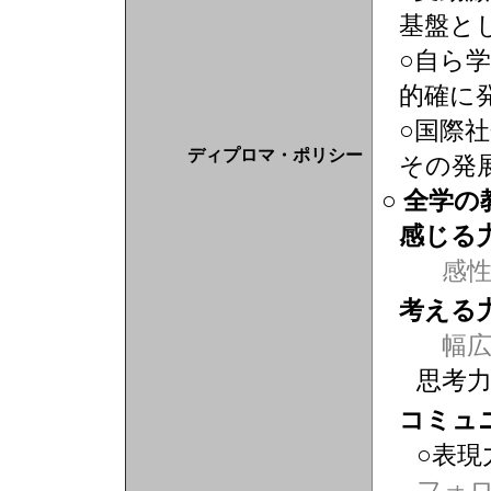
基盤と
○自ら
的確に
○国際
ディプロマ・ポリシー
その発
○ 全学
感じる
感
考える
幅広
思考
コミュ
○表現
フォ