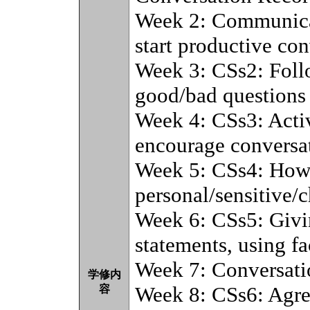
Week 2: Communicat
start productive con
Week 3: CSs2: Foll
good/bad questions 
Week 4: CSs3: Activ
encourage conversat
Week 5: CSs4: How 
personal/sensitive/c
Week 6: CSs5: Givi
statements, using fa
Week 7: Conversati
学修内
Week 8: CSs6: Agre
容