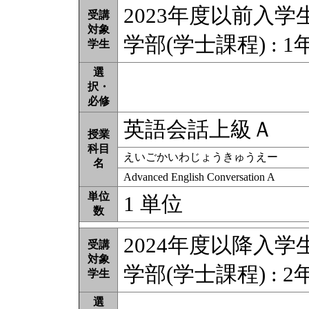
2023年度以前入学
受講
対象
学部(学士課程) : 1年
学生
選
択・
必修
英語会話上級Ａ
授業
科目
えいごかいわじょうきゅうえー
名
Advanced English Conversation A
単位
1 単位
数
2024年度以降入学
受講
対象
学部(学士課程) : 2
学生
選