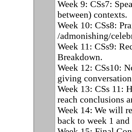
Week 9: CSs7: Speak
between) contexts.
Week 10: CSs8: Pra
/admonishing/celebr
Week 11: CSs9: Rec
Breakdown.
Week 12: CSs10: Not
giving conversation
Week 13: CSs 11: H
reach conclusions a
Week 14: We will re
back to week 1 and 
Week 15: Final Con