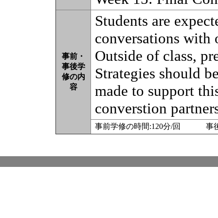
Students are expect
conversations with o
Outside of class, 
事前・
事後学
Strategies should b
修の内
made to support thi
容
converstion partners
事前学修の時間:120分/回 事後学