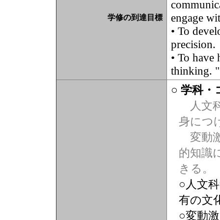
communica
engage wit
学修の到達目標
• To devel
precision.
• To have h
thinking. "
○ 学科
人文科
身につ
変動激
的知識
きる。
○人文
有の文
○変動