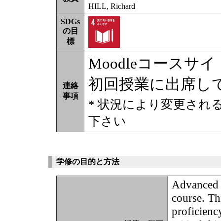
HILL, Richard
SDGs
の目
標
Moodleコース
初回授業に出席し
連絡
事項
* 状況により変更され
下さい
学修の目的と方法
Advanced E
course. Th
proficienc