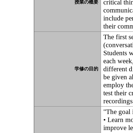
critical th
授業の概要
communicat
include per
their comm
The first 
(conversati
Students w
each week, 
different 
学修の目的
be given a
employ the
test their 
recordings
"The goal i
• Learn mo
improve le