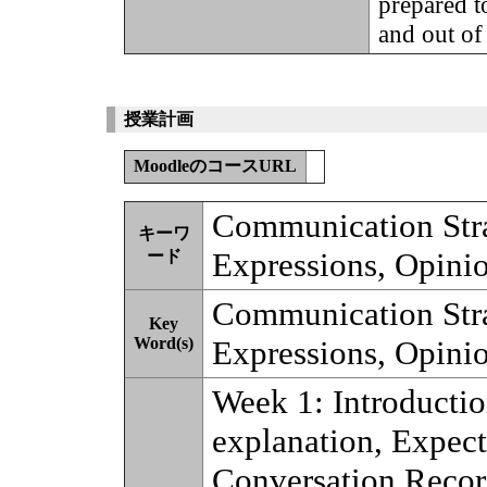
prepared t
and out of
授業計画
MoodleのコースURL
Communication Stra
キーワ
Expressions, Opinio
ード
Communication Stra
Key
Word(s)
Expressions, Opinio
Week 1: Introductio
explanation, Expect
Conversation Recor