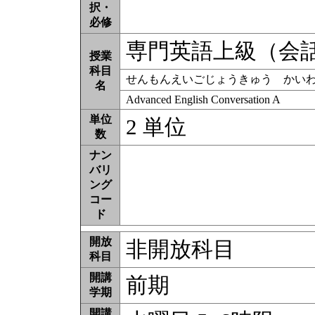
択・
必修
専門英語上級（会
授業
科目
せんもんえいごじょうきゅう かい
名
Advanced English Conversation A
単位
2 単位
数
ナン
バリ
ング
コー
ド
開放
非開放科目
科目
開講
前期
学期
開講