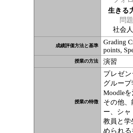
生きる
問題
社会
Grading C
成績評価方法と基準
points, Sp
演習
授業の方法
プレゼン
グループ
Moodl
その他、
授業の特徴
ー、シャ
教員と学
められる