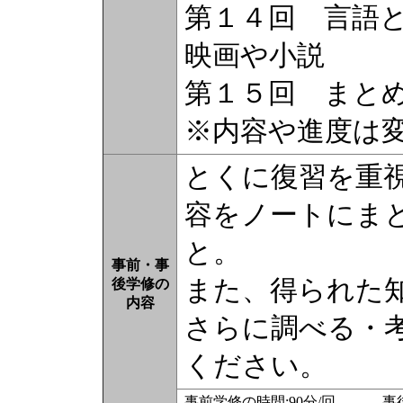
第１４回 言語
映画や小説
第１５回 まと
※内容や進度は
とくに復習を重
容をノートにま
と。
事前・事
また、得られた
後学修の
内容
さらに調べる・
ください。
事前学修の時間:90分/回 事後学