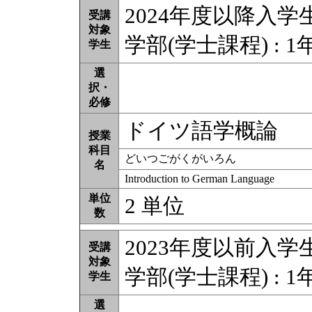
2024年度以降入学
受講
対象
学部(学士課程) : 1年
学生
選
択・
必修
ドイツ語学概論
授業
科目
どいつごがくがいろん
名
Introduction to German Language
単位
2 単位
数
2023年度以前入学
受講
対象
学部(学士課程) : 1年
学生
選