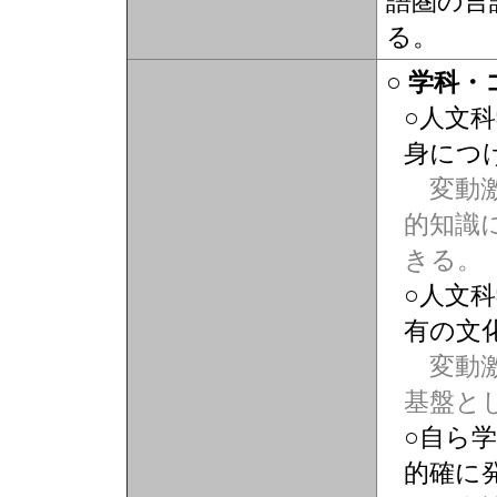
語圏の言
る。
○ 学科
○人文
身につ
変動激
的知識
きる。
○人文
有の文
変動激
基盤と
○自ら
的確に