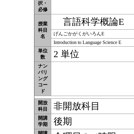
択・
必修
言語科学概論E
授業
科目
げんごかがくがいろんE
名
Introduction to Language Science E
単位
2 単位
数
ナン
バリ
ング
コー
ド
開放
非開放科目
科目
開講
後期
学期
開講