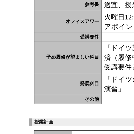
適宜、授
参考書
火曜日12
オフィスアワー
アポイン
受講要件
「ドイツ
済（履修
予め履修が望ましい科目
受講要件
「ドイツ
発展科目
演習」
その他
授業計画