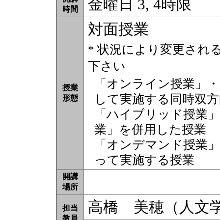
金曜日 3, 4時限
時間
対面授業
* 状況により変更され
下さい
「オンライン授業」・
授業
して実施する同時双方
形態
「ハイブリッド授業」
業」を併用した授業
「オンデマンド授業」
って実施する授業
開講
場所
高橋 美穂（人文
担当
教員