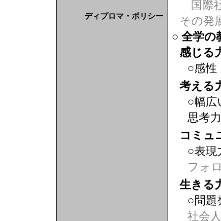
国際社
ディプロマ・ポリシー
その発
○ 全学
感じる
○感性
考える
○幅広
思考
コミュ
○表現
フォ
生きる
○問題
社会