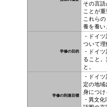
その言語
ことが重
これらの
養を養い
・ドイツ
ついて理
・ドイツ
学修の目的
ること。
と。
・ドイツ
定の地域
身につけ
学修の到達目標
・異文化