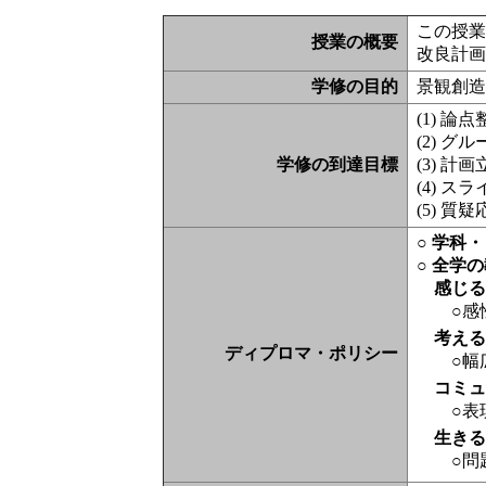
この授
授業の概要
改良計
学修の目的
景観創
(1) 
(2) 
学修の到達目標
(3) 
(4) 
(5) 
○ 学科
○ 全学
感じ
○感
考え
ディプロマ・ポリシー
○幅
コミ
○表
生き
○問