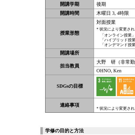
開講学期
後期
開講時間
木曜日 3, 4時限
対面授業
* 状況により変更さ
授業形態
「オンライン授業
「ハイブリッド授
「オンデマンド授
開講場所
大野 研（非常
担当教員
OHNO, Ken
SDGsの目標
連絡事項
* 状況により変更さ
学修の目的と方法