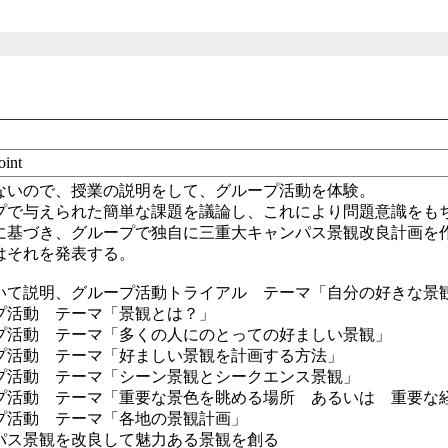
oint
ないので、授業の説明をして、グループ活動を体験。
プで与えられた簡単な課題を議論し、これにより問題意識をも
に基づき、グループで独自に三重大キャンパス景観改良計画を
はそれを発表する。
いて説明、グループ活動トライアル テーマ「自分の好きな景
プ活動 テーマ「景観とは？」
プ活動 テーマ「多くの人にのとっての好ましい景観」
プ活動 テーマ「好ましい景観を計画する方法」
プ活動 テーマ「シーン景観とシークエンス景観」
プ活動 テーマ「重要な景色を眺める場所 あるいは 重要な
プ活動 テーマ「各地の景観計画」
パス景観を改良して魅力ある景観を創る