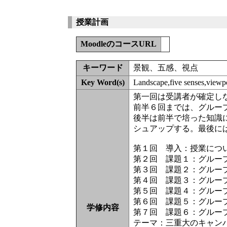
授業計画
MoodleのコースURL
キーワード
景観、五感、視点
Key Word(s)
Landscape,five senses,viewp
第一回は受講者が確定し
前半６回までは、グルー
後半は前半で培った知識
シュアップする。最後に
第１回 導入：授業につ
第２回 課題１：グルー
第３回 課題２：グルー
第４回 課題３：グルー
第５回 課題４：グルー
第６回 課題５：グルー
学修内容
第７回 課題６：グルー
テーマ：三重大のキャン