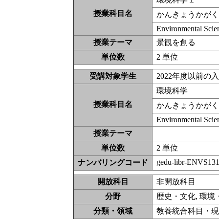
授業科目名
かんきょうかが
Environmental Scie
授業テーマ
景観を創る
単位数
2 単位
受講対象学生
2022年度以前
環境科学
授業科目名
かんきょうかが
Environmental Scie
授業テーマ
単位数
2 単位
gedu-libr-ENVS13
ナンバリングコード
開放科目
非開放科
分野
歴史・文化, 環境
分類・領域
教養統合科目・現代