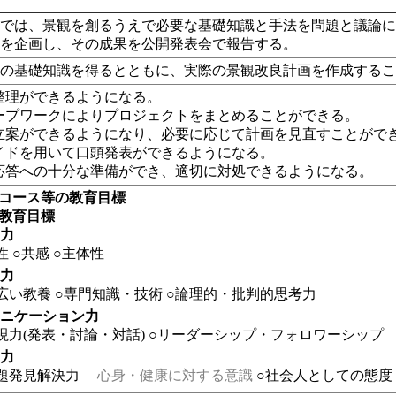
業では、景観を創るうえで必要な基礎知識と手法を問題と議論
画を企画し、その成果を公開発表会で報告する。
造の基礎知識を得るとともに、実際の景観改良計画を作成する
論点整理ができるようになる。
グループワークによりプロジェクトをまとめることができる。
計画立案ができるようになり、必要に応じて計画を見直すことがで
スライドを用いて口頭発表ができるようになる。
質疑応答への十分な準備ができ、適切に対処できるようになる。
・コース等の教育目標
の教育目標
る力
性
○共感
○主体性
る力
広い教養
○専門知識・技術
○論理的・批判的思考力
ュニケーション力
現力(発表・討論・対話)
○リーダーシップ・フォロワーシップ
る力
題発見解決力
心身・健康に対する意識
○社会人としての態度