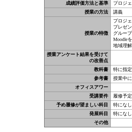
成績評価方法と基準
プロジェ
授業の方法
講義
プロジェ
プレゼン
授業の特徴
グルー
Moodl
地域理
授業アンケート結果を受けて
の改善点
教科書
特に指
参考書
授業中
オフィスアワー
受講要件
履修予
予め履修が望ましい科目
特にな
発展科目
特にな
その他