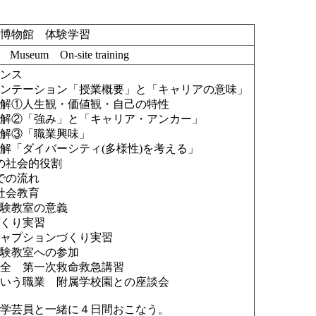
 博物館 体験学習
n Museum On-site training
ダンス
エンテーション「授業概要」と「キャリアの意味」
理解①人生観・価値観・自己の特性
理解②「強み」と「キャリア・アンカー」
理解③「職業興味」
解「ダイバーシティ(多様性)を考える」
の社会的役割
での流れ
社会教育
体験教室の意義
づくり実習
キャプションづくり実習
体験教室への参加
安全 第一次救命救急講習
という職業 附属学校園との座談会
、学芸員と一緒に４日間おこなう。