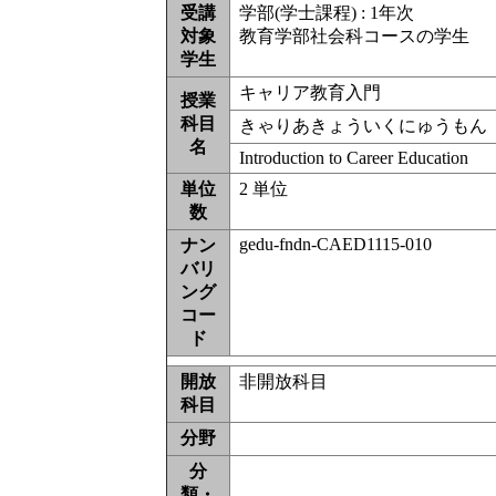
受講
学部(学士課程) : 1年次
対象
教育学部社会科コースの学生
学生
キャリア教育入門
授業
科目
きゃりあきょういくにゅうもん
名
Introduction to Career Education
単位
2 単位
数
gedu-fndn-CAED1115-010
ナン
バリ
ング
コー
ド
開放
非開放科目
科目
分野
分
類・