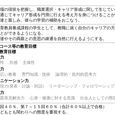
市場の現状を把握し、職業選択・キャリア形成に関して生じて
を通じてキャリア形成を円滑に行える考え方を身につけること
も達と親しみ、彼らの学習の補助をおこなう。
教育教員養成課程の学生として、教職に就く自分のキャリアの
ことができるようになる。
も達やその両親との意思の疎通を自然に行えるようにする。
・コース等の教育目標
の教育目標
る力
性
共感
主体性
る力
広い教養
専門知識・技術
論理的・批判的思考力
ュニケーション力
力(発表・討論・対話)
リーダーシップ・フォロワーシップ
る力
題発見解決力
心身・健康に対する意識
社会人としての態
６回４０％、第７～１５回６０％（合計６０％以上で合格）
子どもとも関わりへの態度を重視する。