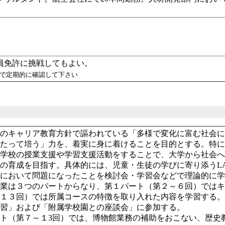
員免許に挑戦してもよい。
ので定期的に確認して下さい
学のキャリア教育方針で謳われている「多様で変化に富む社会
わたって培う」力を、着実に身に着けることを目的とする。特
中学校の授業支援や学習支援活動をすることで、大学から社会
の育成を目指す。具体的には、児童・生徒の学びに寄り添うLA(Learn
場において問題になったことを検討会・学習会などで理論的に
授業は３つのパートからなり、第１パート（第２～６回）では
～１３回）では所属コースの特徴を取り入れた内容を学習する
講習」および「附属学校園との座談会」に参加する。
ト（第７～１3回）では、博物館業務の補助をおこない、歴史