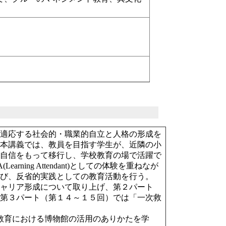
に適応する社会的・職業的自立と人格の形成を
に本講義では、教員を目指す学生が、近隣の小
へ自信をもって移行し、学校教育の場で活躍で
ing Attendant)としての体験を重ねなが
学び、反省的実践としての教育活動を行う。
キャリア形成について取り上げ、第２パート
。第３パート（第１４～１５回）では「一次救
教育における博物館の活用のありかたを学