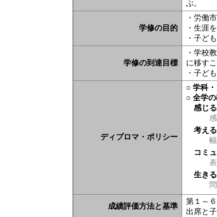
ぶ。
・労働
学修の目的
・生涯
・子ど
・学校
学修の到達目標
に移す
・子ど
○ 学科
○ 全学
感じ
感
考え
ディプロマ・ポリシー
幅
コミ
表現
生き
問
第１～
成績評価方法と基準
出席と