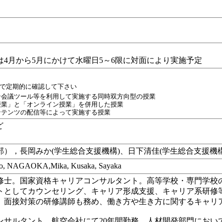
は4月から5月にかけて水曜日5～6限に対面により実施予定
ので定期的に確認して下さい
ン会議ツール等を利用して実施する同時双方向型の授業
授業」と「オンライン授業」を併用した授業
ンテンツの配信等によって実施する授業
ど
），長岡みか(学生総合支援機構)、日下清佳(学生総合支援機構
o, NAGAOKA,Mika, Kusaka, Sayaka
修士。国家資格キャリアコンサルタント。高等学校・専門学校
ントとしてカウンセリング、キャリア形成支援、キャリア系研修
、面接対策の研修講師も務め、働き方や生き方に関するキャリ
ンサルタント。航空会社にて20年間勤務。人材開発部門におい