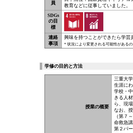
員
教育などに従事していました。
SDGs
の目
標
連絡
興味を持つことができたら学芸
事項
* 状況により変更される可能性がある
学修の目的と方法
三重大
生涯に
学校・
きる人材
ら、現
授業の概要
なお、
（第７
命救急
第２パー