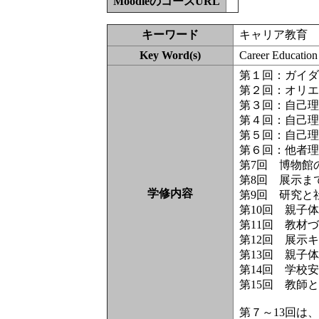
MoodleのコースURL
キーワード
キャリア教育
Key Word(s)
Career Educatio
第１回：ガイ
第２回：オリ
第３回：自己
第４回：自己
第５回：自己
第６回：他者理
第7回 博物館
第8回 展示ま
学修内容
第9回 研究と
第10回 親子
第11回 教材
第12回 展示
第13回 親子
第14回 学校
第15回 教師
第７～13回は