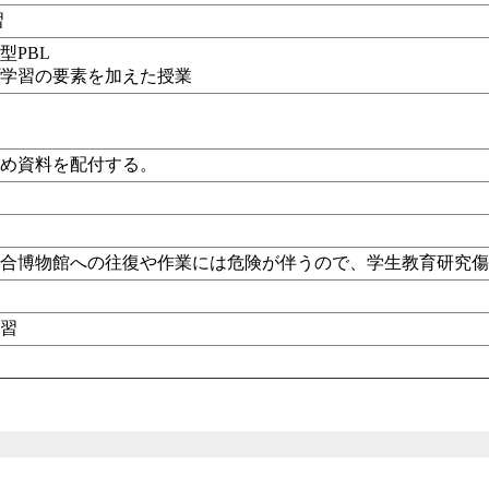
習
型PBL
プ学習の要素を加えた授業
じめ資料を配付する。
総合博物館への往復や作業には危険が伴うので、学生教育研究
実習