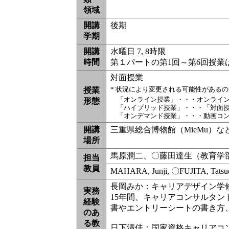
領域
開講
後期
学期
開講
水曜日 7, 8時限
時間
第１パートの第1回～第6回授業
対面授業
* 状況により変更される可能性がある
授業
「オンライン授業」・・・オンライ
形態
「ハイブリッド授業」・・・「対面
「オンデマンド授業」・・・動画コ
開講
三重県総合博物館（MieMu）な
場所
馬原潤二、〇藤田達生（教育学部
担当
教員
MAHARA, Junji, 〇FUJITA, Tatsu
長岡みか：キャリアデザイン学
実務
15年間、キャリアコンサルタ
経験
書やエントリーシートの書き方
のあ
る教
日下清佳：国家資格キャリアコ