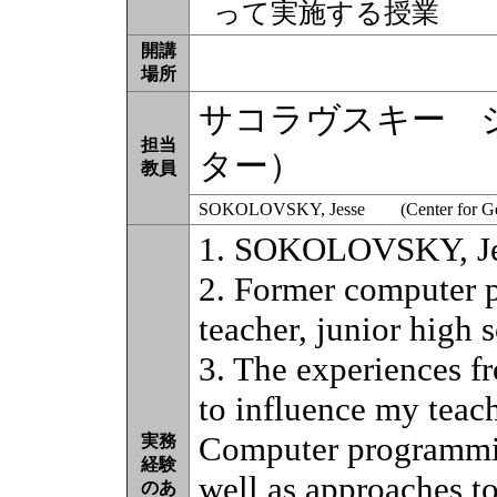
って実施する授業
開講
場所
サコラヴスキー 
担当
ター）
教員
SOKOLOVSKY, Jesse (Center for Gene
1. SOKOLOVSKY, Je
2. Former computer 
teacher, junior high 
3. The experiences fr
to influence my teach
Computer programmin
実務
経験
well as approaches to
のあ