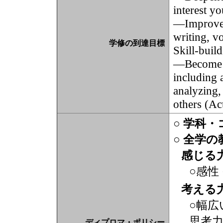
interest y
—Improved 
writing, v
学修の到達目標
Skill-bui
—Become ac
including 
analyzing,
others (A
○ 学科
○ 全学
感じる
○感性
考える
○幅広
思考
ディプロマ・ポリシー