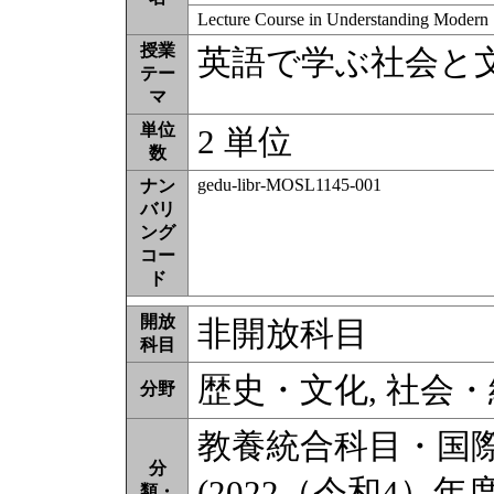
Lecture Course in Understanding Modern 
授業
英語で学ぶ社会と
テー
マ
単位
2 単位
数
gedu-libr-MOSL1145-001
ナン
バリ
ング
コー
ド
開放
非開放科目
科目
歴史・文化, 社会・
分野
教養統合科目・国
分
(2022（令和4）年
類・