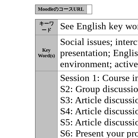
MoodleのコースURL
See English key wo
キーワ
ード
Social issues; inter
Key
presentation; Englis
Word(s)
environment; active
Session 1: Course i
S2: Group discussi
S3: Article discussio
S4: Article discussio
S5: Article discussio
S6: Present your pr