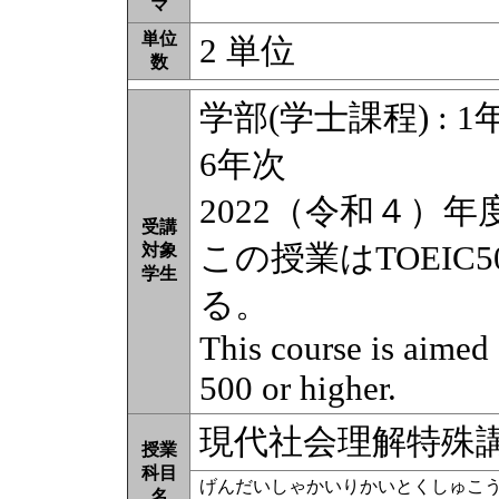
マ
単位
2 単位
数
学部(学士課程) : 1年
6年次
2022（令和４）
受講
この授業はTOEI
対象
学生
る。
This course is aimed
500 or higher.
現代社会理解特殊
授業
科目
げんだいしゃかいりかいとくしゅこ
名