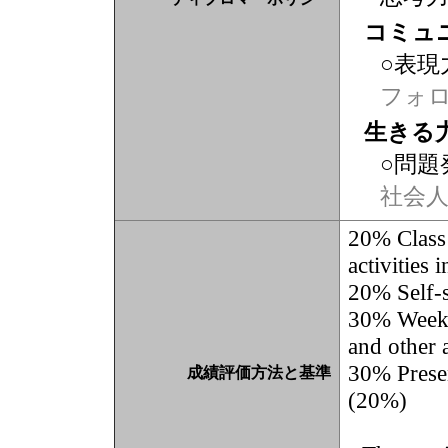
コミュ
○表現
フォ
生きる
○問題
社会
20% Class 
activities 
20% Self-s
30% Weekly
and other 
30% Prese
成績評価方法と基準
(20%)