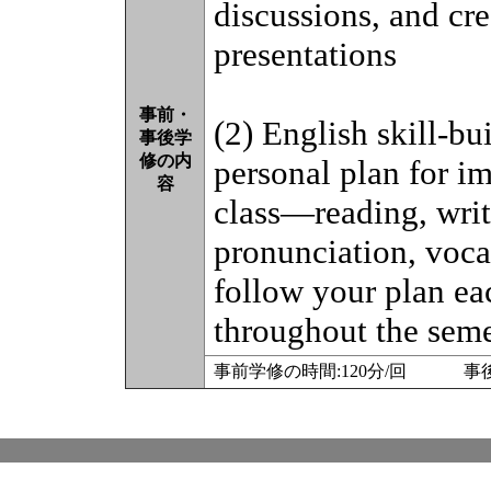
discussions, and cre
presentations
事前・
(2) English skill-bu
事後学
修の内
personal plan for i
容
class—reading, writ
pronunciation, voca
follow your plan e
throughout the seme
事前学修の時間:120分/回 事後学