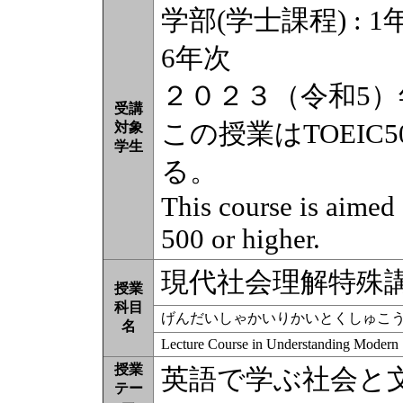
学部(学士課程) : 1年
6年次
２０２３（令和5
受講
この授業はTOEI
対象
学生
る。
This course is aimed
500 or higher.
現代社会理解特殊
授業
科目
げんだいしゃかいりかいとくしゅこ
名
Lecture Course in Understanding Modern 
授業
英語で学ぶ社会と
テー