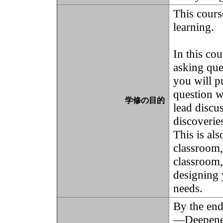
This cours
learning.
In this cou
asking que
you will p
question w
学修の目的
lead discu
discoverie
This is als
classroom,
classroom,
designing 
needs.
By the end
—Deepened 