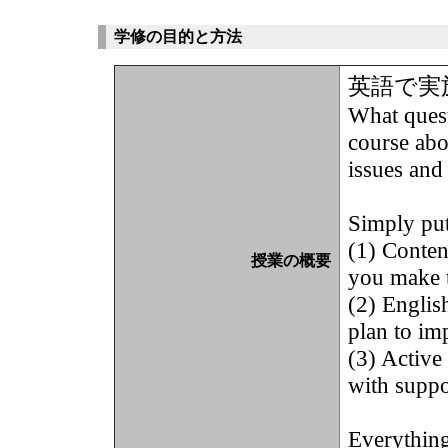
学修の目的と方法
英語で実
What quest
course abo
issues and
Simply put
(1) Conten
授業の概要
you make t
(2) Englis
plan to im
(3) Active
with suppo
Everything