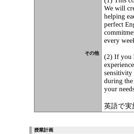
(1) This c
We will cr
helping ea
perfect En
commitment
every wee
その他
(2) If you
experience 
sensitivity
during the
your needs
英語で実
授業計画