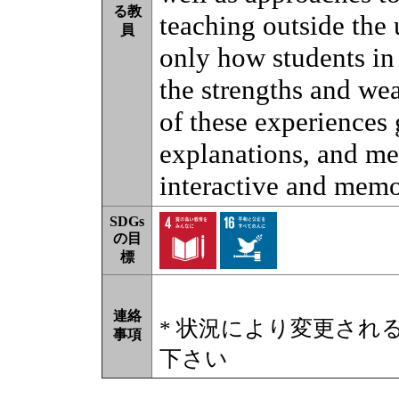
る教
teaching outside the
員
only how students in 
the strengths and we
of these experiences
explanations, and me
interactive and memo
SDGs
の目
標
連絡
* 状況により変更され
事項
下さい