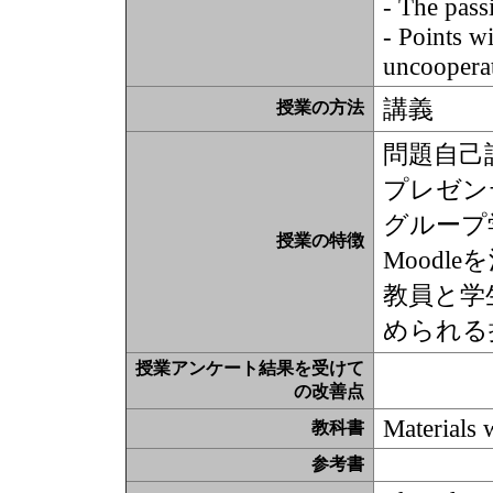
- The pass
- Points wi
uncooperati
講義
授業の方法
問題自己
プレゼン
グループ
授業の特徴
Moodl
教員と学
められる
授業アンケート結果を受けて
の改善点
Materials w
教科書
参考書