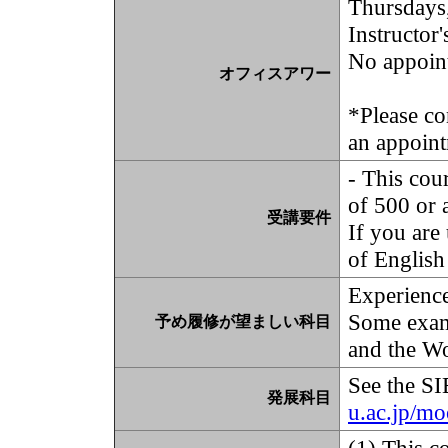
Thursdays
Instructor'
No appoin
オフィスアワー
*Please co
an appoint
- This cou
of 500 or 
受講要件
If you are
of English 
Experience
Some examp
予め履修が望ましい科目
and the W
See the SI
発展科目
u.ac.jp/m