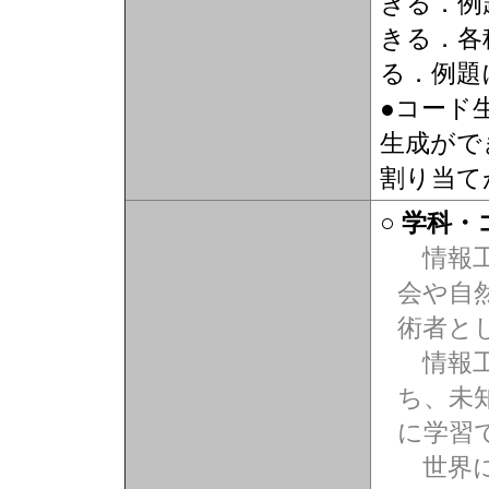
きる．例
きる．各
る．例題
●コード
生成がで
割り当て
○ 学科
情報工
会や自
術者と
情報工
ち、未
に学習
世界に