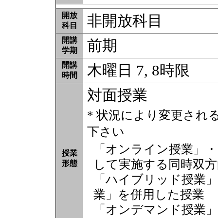
開放
非開放科目
科目
開講
前期
学期
開講
木曜日 7, 8時限
時間
対面授業
* 状況により変更され
下さい
「オンライン授業」・
授業
して実施する同時双方
形態
「ハイブリッド授業」
業」を併用した授業
「オンデマンド授業」