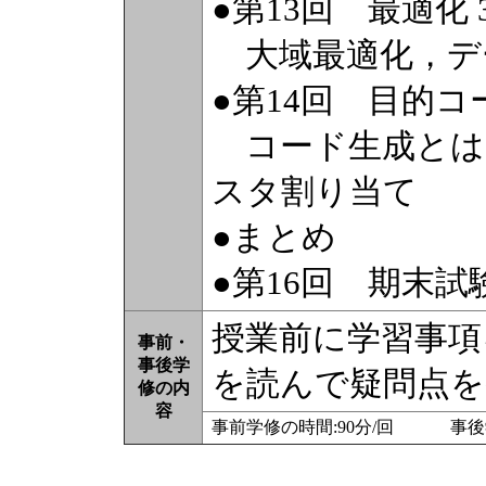
●第13回 最適化 
大域最適化，デ
●第14回 目的コ
コード生成とは
スタ割り当て
●まとめ
●第16回 期末試
授業前に学習事項
事前・
事後学
を読んで疑問点を
修の内
容
事前学修の時間:90分/回 事後学