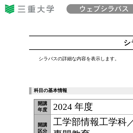
シ
シラバスの詳細な内容を表示します。
科目の基本情報
開講
2024 年度
年度
工学部情報工学科
開講
区分