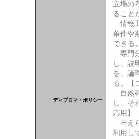
立場の
ること
情報工
条件や
できる
専門分
し、説
を、論
る。【
自然科
ディプロマ・ポリシー
し、そ
応用】
与えら
利用し