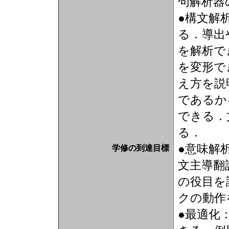
句解析器
●構文解
る．導出
を解析で
を変形で
え方を説明
であるか
できる．
る．
●意味解
学修の到達目標
文主導翻
の役目を
クの動作
●最適化