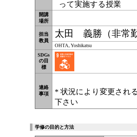
って実施する授業
開講
場所
太田 義勝（非常
担当
教員
OHTA, Yoshikatsu
SDGs
の目
標
連絡
* 状況により変更され
事項
下さい
学修の目的と方法