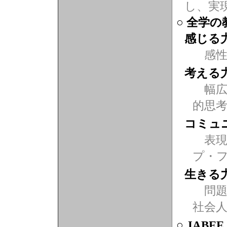
し、実
○ 全学
感じる
感
考える
幅広
的思
コミュ
表現力
プ・
生きる
問題
社会
○ JABE