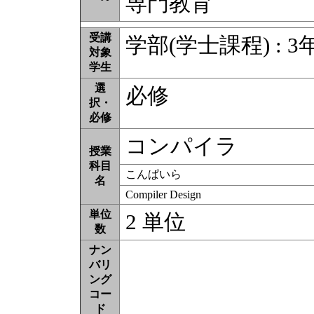
専門教育
受講
学部(学士課程) : 3
対象
学生
選
必修
択・
必修
コンパイラ
授業
科目
こんぱいら
名
Compiler Design
単位
2 単位
数
ナン
バリ
ング
コー
ド