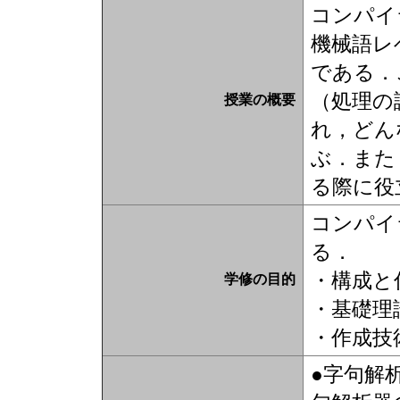
コンパイ
機械語レ
である．
（処理の
授業の概要
れ，どん
ぶ．また
る際に役
コンパイ
る．
・構成と
学修の目的
・基礎理
・作成技
●字句解