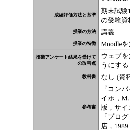
期末試験
成績評価方法と基準
の受験資
講義
授業の方法
Moodl
授業の特徴
ウェブを
授業アンケート結果を受けて
の改善点
うにする
なし (資
教科書
『コンパ
イホ，M. 
版，サイ
参考書
『プログ
店，198