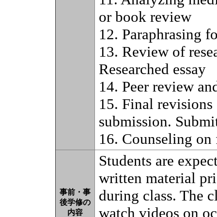
or book review
12. Paraphrasing fo
13. Review of rese
Researched essay
14. Peer review and
15. Final revisions
submission. Submit 
16. Counseling on f
Students are expec
written material pri
during class. The cl
事前・事
後学修の
watch videos on oc
内容