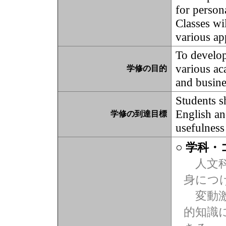
for person
Classes wi
various ap
To develop 
various ac
学修の目的
and busine
Students s
English and
学修の到達目標
usefulness 
○ 学科
人文科
身につ
変動激
的知識