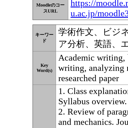
https://moodle.
Moodleのコー
u.ac.jp/moodle
スURL
学術作文、ビジ
キーワー
ド
ア分析、英語、
Academic writing, b
Key
writing, analyzing 
Word(s)
researched paper
1. Class explanatio
Syllabus overview.
2. Review of parag
and mechanics. Jou