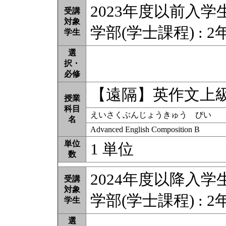
2023年度以前入学
受講
対象
学部(学士課程) : 2
学生
選
択・
必修
【遠隔】英作文上
授業
科目
えいさくぶんじょうきゅう びい
名
Advanced English Composition B
単位
1 単位
数
2024年度以降入学
受講
対象
学部(学士課程) : 2
学生
選