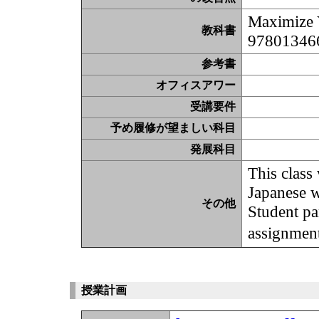
Maximize 
教科書
97801346
参考書
オフィスアワー
受講要件
予め履修が望ましい科目
発展科目
This class
Japanese wi
その他
Student pa
assign
授業計画