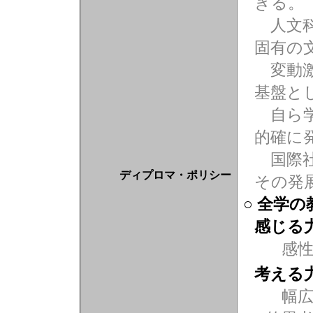
きる。
人文科
固有の
変動激
基盤と
自ら学
的確に
国際社
ディプロマ・ポリシー
その発
○ 全学
感じる
感
考える
幅広