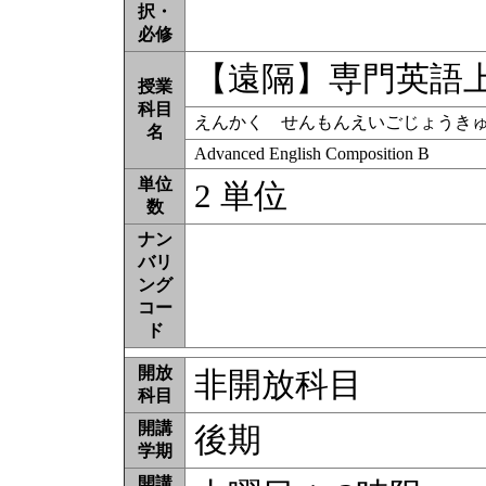
択・
必修
【遠隔】専門英語
授業
科目
えんかく せんもんえいごじょうき
名
Advanced English Composition B
単位
2 単位
数
ナン
バリ
ング
コー
ド
開放
非開放科目
科目
開講
後期
学期
開講