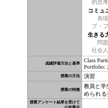
的思
コミュ
表現力
プ・
生きる
問題
社会
Class Part
成績評価方法と基準
Portfolio:
演習
授業の方法
教員と学
授業の特徴
められる
授業アンケート結果を受けて
の改善点