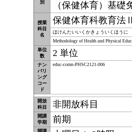
別
（保健体育）基礎
保健体育科教育法
授業
科目
ほけんたいいくかきょういくほうに
名
Methodology of Health and Physical Edu
単位
2 単位
数
educ-comn-PHSC2121-006
ナン
バリ
ング
コー
ド
開放
非開放科目
科目
開講
前期
学期
開講