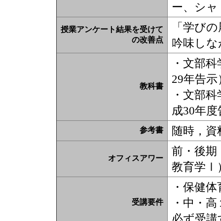
ー、シャ
「学びの
授業アンケート結果を受けて
の改善点
吟味しな
・文部科
29年告
教科書
・文部科
成30年
随時，資
参考書
前・後期 
オフィスアワー
教育学Ⅰ
・保健体
・中・高
受講要件
必ず受講