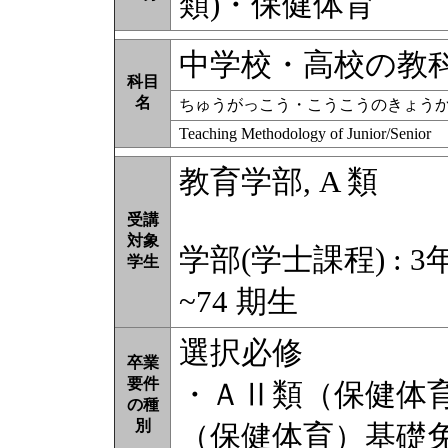
類)・保健体育
中学校・高校の教
科目
名
ちゅうがっこう・こうこうのきょう
Teaching Methodology of Junior/Senior
教育学部, A 類
受講
対象
学部(学士課程) : 3
学生
~74 期生
選択必修
卒業
要件
・ＡⅡ類（保健体
の種
別
（保健体育）基礎