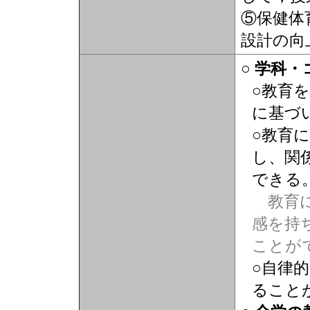
⑤保健体
設計の向
○ 学科
○教育
に基づ
○教育
し、関
できる
教育に
感を持
ことが
○自律
ること