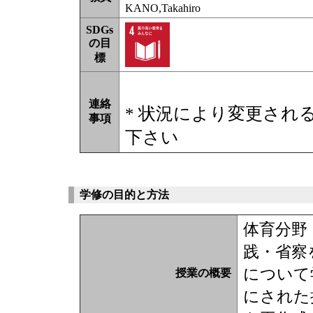
KANO,Takahiro
SDGs
の目
標
連絡
* 状況により変更され
事項
下さい
学修の目的と方法
体育分野
践・省察
について
授業の概要
にされた