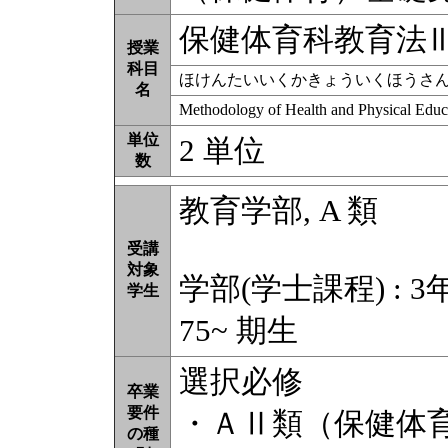
保健体育科教育法
授業
科目
ほけんたいいくかきょういくほうさ
名
Methodology of Health and Physical Edu
単位
2 単位
数
教育学部, A 類
受講
対象
学部(学士課程) : 3
学生
75~ 期生
選択必修
卒業
要件
・ＡⅡ類（保健体
の種