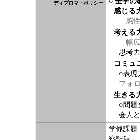
○ 全学
ディプロマ・ポリシー
感じる
感
考える
幅広
思考
コミュ
○表現
フォ
生きる
○問題
会人
学修課題
察記録」