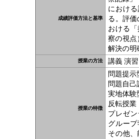
における
る。評価
成績評価方法と基準
おける「
察の視点
解決の明
講義 演習
授業の方法
問題提示
問題自己
実地体験型
反転授業
授業の特徴
プレゼン
グループ
その他、