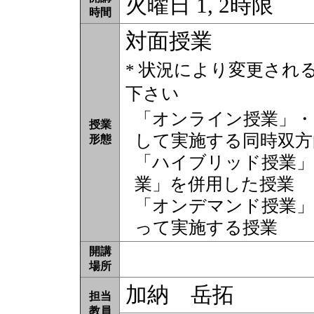
火曜日 1, 2時限
時間
対面授業
* 状況により変更され
下さい
「オンライン授業」・
授業
して実施する同時双方
形態
「ハイブリッド授業」
業」を併用した授業
「オンデマンド授業」
って実施する授業
開講
場所
加納 岳拓
担当
教員