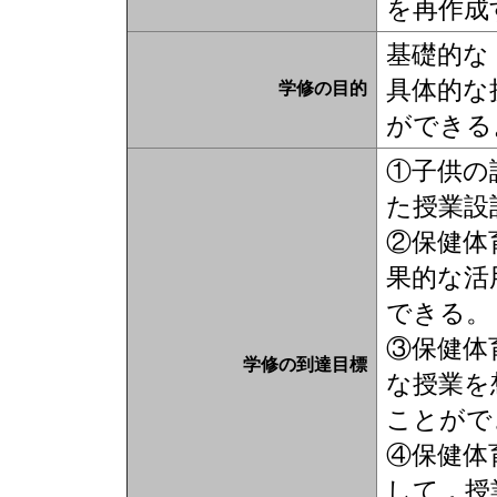
を再作成
基礎的な
具体的な
学修の目的
ができる
①子供の
た授業設
②保健体
果的な活
できる。
③保健体
学修の到達目標
な授業を
ことがで
④保健体
して，授