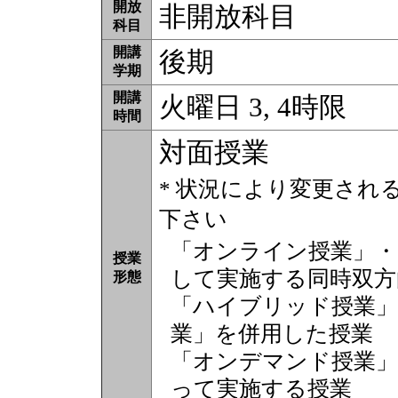
開放
非開放科目
科目
開講
後期
学期
開講
火曜日 3, 4時限
時間
対面授業
* 状況により変更され
下さい
「オンライン授業」・
授業
して実施する同時双方
形態
「ハイブリッド授業」
業」を併用した授業
「オンデマンド授業」
って実施する授業