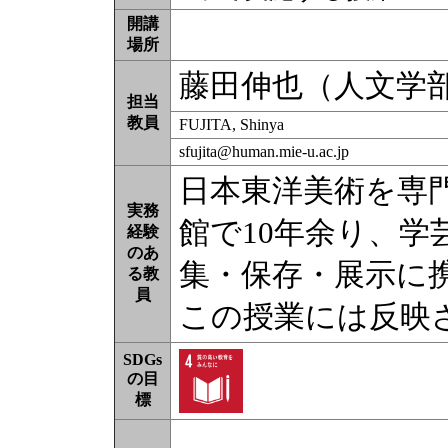
開講
場所
藤田伸也（人文学
担当
教員
FUJITA, Shinya
sfujita@human.mie-u.ac.jp
日本東洋美術を専
実務
館で10年余り、
経験
のあ
集・保存・展示に
る教
員
この授業には反映
SDGs
の目
標