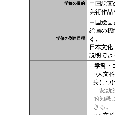
中国絵画
学修の目的
美術作品
中国絵画
絵画の機
る。
学修の到達目標
日本文化
説明でき
○ 学科
○人文
身につ
変動激
的知識
きる。