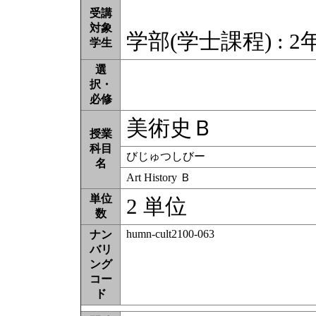
受講
対象
学部(学士課程) : 2
学生
選
択・
必修
美術史Ｂ
授業
科目
びじゅつしびー
名
Art History Ｂ
単位
2 単位
数
humn-cult2100-063
ナン
バリ
ング
コー
ド