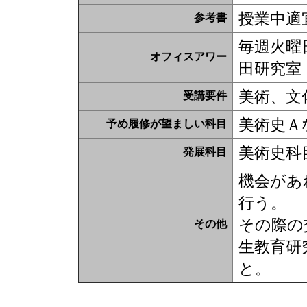
授業中適
参考書
毎週火曜日1
オフィスアワー
田研究室
美術、文
受講要件
美術史Ａ
予め履修が望ましい科目
美術史科
発展科目
機会があ
行う。
その際の
その他
生教育研
と。