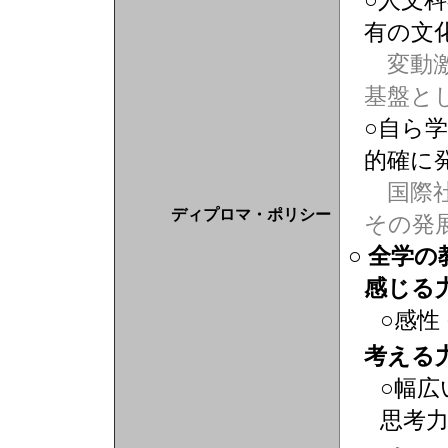
○人文
有の文
変動激
基盤と
○自ら
的確に
国際社
ディプロマ・ポリシー
その発
○ 全学
感じる
○感性
考える
○幅広
思考