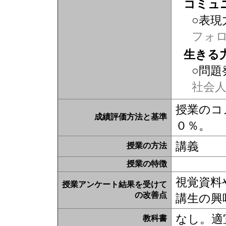
コミュ
○表現
フォ
生きる
○問題
社会
授業のコ
成績評価方法と基準
０％。
講義
授業の方法
授業の特徴
視覚資料
授業アンケート結果を受けて
の改善点
講生の興
なし。適
教科書