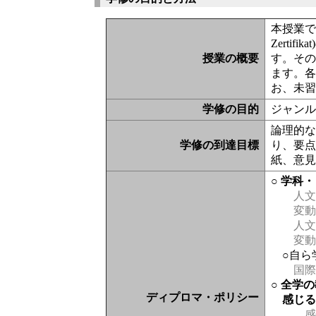
本授業では
Zert
授業の概要
す。そ
ます。各
お、未
学修の目的
ジャン
論理的
学修の到達目標
り、要
紙、意
○ 学科
人文
変動
人文
変動
○自ら
国際
○ 全学
ディプロマ・ポリシー
感じ
感