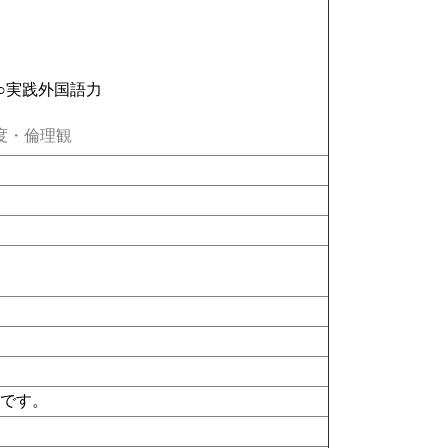
○実践外国語力
度・倫理観
けです。