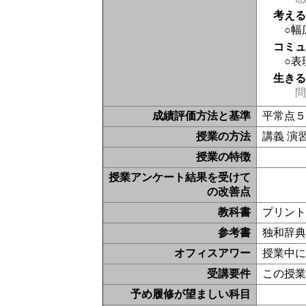
考え
○幅
コミ
○表
生き
問
成績評価方法と基準
平常点
授業の方法
講義 演
授業の特徴
授業アンケート結果を受けて
の改善点
教科書
プリン
参考書
独和辞
オフィスアワー
授業中
受講要件
この授
予め履修が望ましい科目