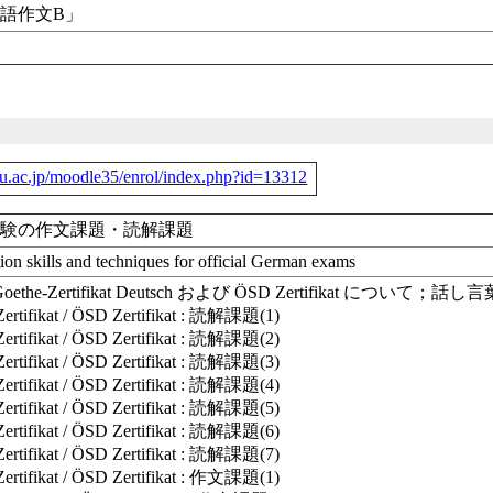
語作文B」
-u.ac.jp/moodle35/enrol/index.php?id=13312
試験の作文課題・読解課題
on skills and techniques for official German exams
the-Zertifikat Deutsch および ÖSD Zertifikat に
tifikat / ÖSD Zertifikat : 読解課題(1)
tifikat / ÖSD Zertifikat : 読解課題(2)
tifikat / ÖSD Zertifikat : 読解課題(3)
tifikat / ÖSD Zertifikat : 読解課題(4)
tifikat / ÖSD Zertifikat : 読解課題(5)
tifikat / ÖSD Zertifikat : 読解課題(6)
tifikat / ÖSD Zertifikat : 読解課題(7)
tifikat / ÖSD Zertifikat : 作文課題(1)