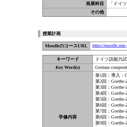
発展科目
「ドイツ
その他
授業計画
https://moodle.mie
MoodleのコースURL
キーワード
ドイツ語能力
Key Word(s)
German compositi
第1回：導入：Goe
第2回：Goethe-Zer
第3回：Goethe-Zer
第4回：Goethe-Zer
第5回：Goethe-Zer
第6回：Goethe-Zer
第7回：Goethe-Zer
学修内容
第8回：Goethe-Zer
第9回：Goethe-Zer