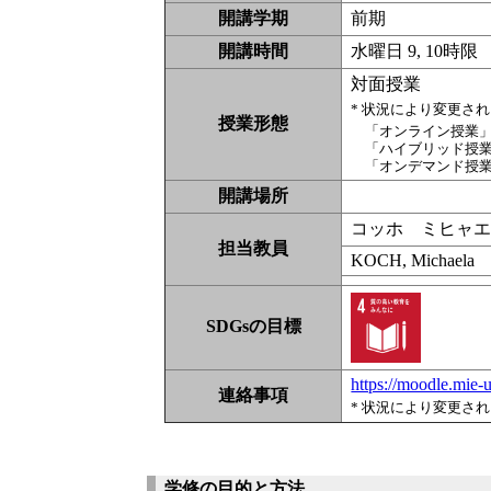
開講学期
前期
開講時間
水曜日 9, 10時限
対面授業
* 状況により変更さ
授業形態
「オンライン授業
「ハイブリッド授
「オンデマンド授
開講場所
コッホ ミヒャ
担当教員
KOCH, Michaela
SDGsの目標
https://moodle.mie
連絡事項
* 状況により変更さ
学修の目的と方法