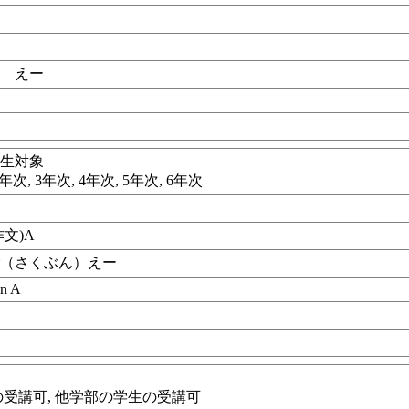
ん えー
学生対象
年次, 3年次, 4年次, 5年次, 6年次
文)A
ご（さくぶん）えー
on A
講可, 他学部の学生の受講可