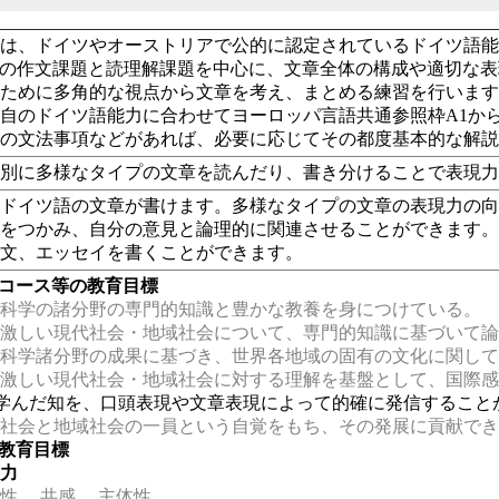
、ドイツやオーストリアで公的に認定されているドイツ語能力試験(Goethe-Z
ifikat)の作文課題と読理解課題を中心に、文章全体の構成や適
のために多角的な視点から文章を考え、まとめる練習を行いま
自のドイツ語能力に合わせてヨーロッパ言語共通参照枠A1か
習の文法事項などがあれば、必要に応じてその都度基本的な解
ル別に多様なタイプの文章を読んだり、書き分けることで表現
なドイツ語の文章が書けます。多様なタイプの文章の表現力の
点をつかみ、自分の意見と論理的に関連させることができます
見文、エッセイを書くことができます。
・コース等の教育目標
科学の諸分野の専門的知識と豊かな教養を身につけている。
激しい現代社会・地域社会について、専門的知識に基づいて論
科学諸分野の成果に基づき、世界各地域の固有の文化に関して
激しい現代社会・地域社会に対する理解を基盤として、国際感
学んだ知を、口頭表現や文章表現によって的確に発信すること
社会と地域社会の一員という自覚をもち、その発展に貢献でき
の教育目標
る力
性
共感
主体性