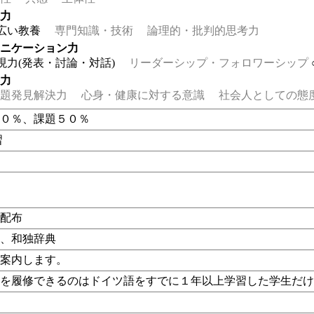
る力
広い教養
専門知識・技術
論理的・批判的思考力
ュニケーション力
現力(発表・討論・対話)
リーダーシップ・フォロワーシップ
る力
題発見解決力
心身・健康に対する意識
社会人としての態
５０％、課題５０％
習
ト配布
典、和独辞典
に案内します。
業を履修できるのはドイツ語をすでに１年以上学習した学生だ