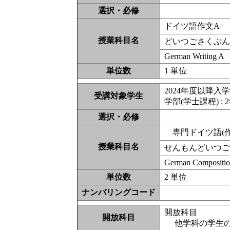
選択・必修
ドイツ語作文A
授業科目名
どいつごさくぶ
German Writing A
単位数
1 単位
2024年度以降入
受講対象学生
学部(学士課程) : 2
選択・必修
専門ドイツ語(作
授業科目名
せんもんどいつ
German Compositi
単位数
2 単位
ナンバリングコード
開放科目
開放科目
他学科の学生の受