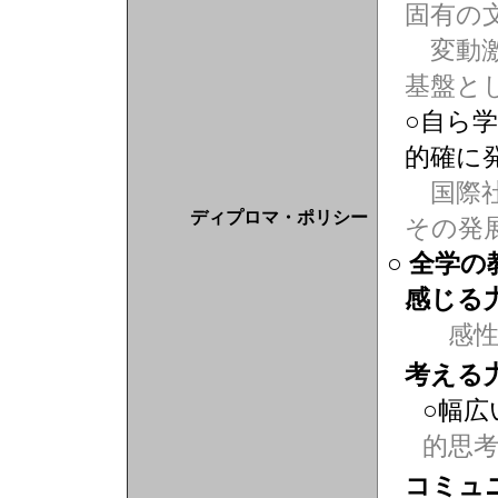
固有の
変動激
基盤と
○自ら
的確に
国際社
ディプロマ・ポリシー
その発
○ 全学
感じる
感
考える
○幅広
的思
コミュ