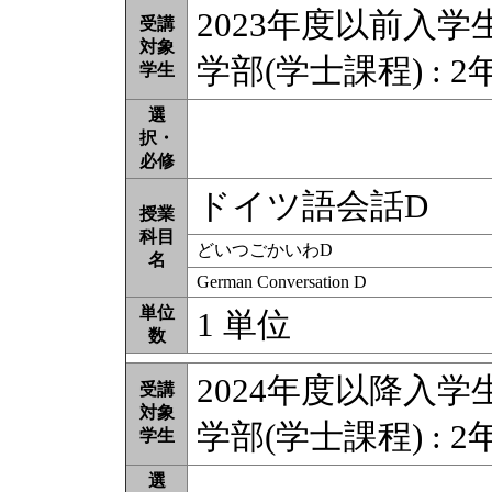
2023年度以前入学
受講
対象
学部(学士課程) : 2年
学生
選
択・
必修
ドイツ語会話D
授業
科目
どいつごかいわD
名
German Conversation D
単位
1 単位
数
2024年度以降入学
受講
対象
学部(学士課程) : 2年
学生
選