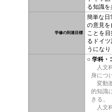
る知識を
簡単な日
の意見を
ことを目
学修の到達目標
るドイツ
うになり
○ 学科
人文科
身につ
変動激
的知識
きる。
人文科