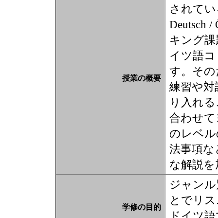
されているド
Deutsch
キング課
イツ語コ
す。その
授業の概要
練習や対
り入れる
合わせて
のレベル
法事項な
な解説を
ジャンル
とでリス
学修の目的
ドイツ語