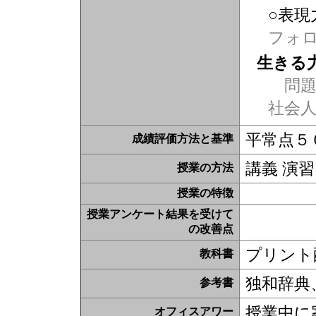
○表現
フォ
生きる
問題
社会
平常点５
成績評価方法と基準
講義 演習
授業の方法
授業の特徴
授業アンケート結果を受けて
の改善点
プリント
教科書
独和辞典
参考書
授業中に
オフィスアワー