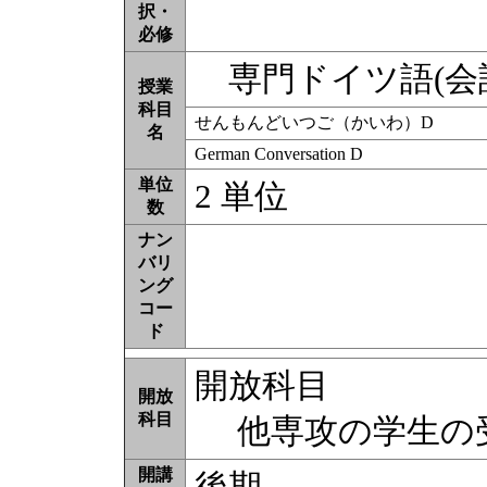
択・
必修
専門ドイツ語(会話
授業
科目
せんもんどいつご（かいわ）D
名
German Conversation D
単位
2 単位
数
ナン
バリ
ング
コー
ド
開放科目
開放
科目
他専攻の学生の受
開講
後期