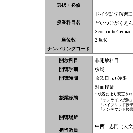
選択・必修
ドイツ語学演習H
授業科目名
どいつごがくえん
Seminar in German 
単位数
2 単位
ナンバリングコード
開放科目
非開放科
開講学期
後期
開講時間
金曜日 5, 6時限
対面授業
* 状況により変更さ
授業形態
「オンライン授業
「ハイブリッド授
「オンデマンド授
開講場所
中西 志門（人
担当教員