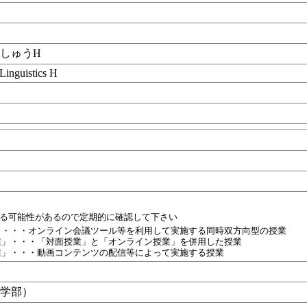
しゅうH
Linguistics H
目
れる可能性があるので定期的に確認して下さい
」・・・オンライン会議ツール等を利用して実施する同時双方向型の授業
業」・・・「対面授業」と「オンライン授業」を併用した授業
業」・・・動画コンテンツの配信等によって実施する授業
文学部）