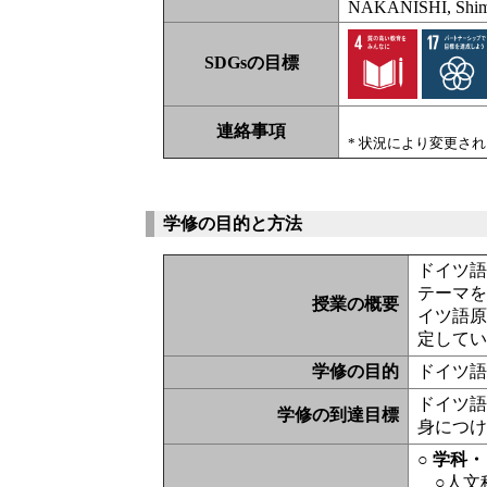
NAKANISHI, Shi
SDGsの目標
連絡事項
* 状況により変更さ
学修の目的と方法
ドイツ
テーマ
授業の概要
イツ語
定して
学修の目的
ドイツ
ドイツ
学修の到達目標
身につ
○ 学科
○人文