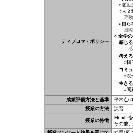
○変
○人文
変動
○自ら
国際
○ 全学
ディプロマ・ポリシー
感じ
感
考え
○幅
コミ
○表
生き
○問
成績評価方法と基準
平常点6
授業の方法
演習
Moodl
授業の特徴
その他
授業アンケート結果を受けて
授業1回