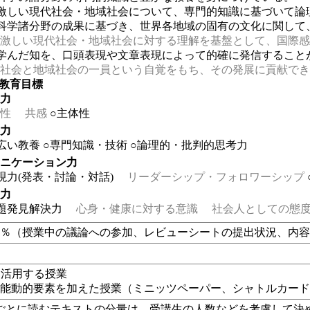
動激しい現代社会・地域社会について、専門的知識に基づいて論
科学諸分野の成果に基づき、世界各地域の固有の文化に関して
激しい現代社会・地域社会に対する理解を基盤として、国際感
学んだ知を、口頭表現や文章表現によって的確に発信すること
社会と地域社会の一員という自覚をもち、その発展に貢献でき
の教育目標
る力
性
共感
○主体性
る力
広い教養
○専門知識・技術
○論理的・批判的思考力
ュニケーション力
現力(発表・討論・対話)
リーダーシップ・フォロワーシップ
る力
題発見解決力
心身・健康に対する意識
社会人としての態度
0％（授業中の議論への参加、レビューシートの提出状況、内容
eを活用する授業
、能動的要素を加えた授業（
ミニッツペーパー、シャトルカー
ごとに読むテキストの分量は、受講生の人数などを考慮して決