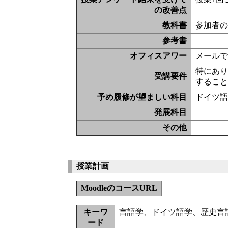
の改善点
教科書
参加者の
参考書
オフィスアワー
メール
特にあ
受講要件
するこ
予め履修が望ましい科目
ドイツ語
発展科目
その他
授業計画
MoodleのコースURL
キーワ
言語学、ドイツ語学、歴史言
ード