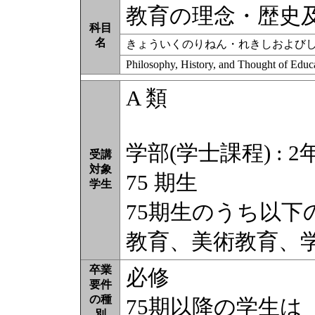
教育の理念・歴史
科目
名
きょういくのりねん・れきしおよび
Philosophy, History, and Thought of Educ
A 類
学部(学士課程) : 2
受講
対象
75 期生
学生
75期生のうち以
教育、美術教育、
卒業
必修
要件
の種
75期以降の学生は
別