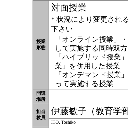
対面授業
* 状況により変更され
下さい
「オンライン授業」・
授業
して実施する同時双方
形態
「ハイブリッド授業」
業」を併用した授業
「オンデマンド授業」
って実施する授業
開講
場所
伊藤敏子（教育学
担当
教員
ITO, Toshiko