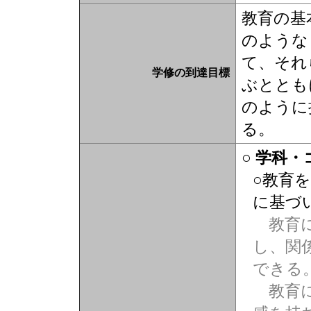
教育の基
のような
て、それ
学修の到達目標
ぶととも
のように
る。
○ 学科
○教育
に基づ
教育に
し、関
できる
教育に