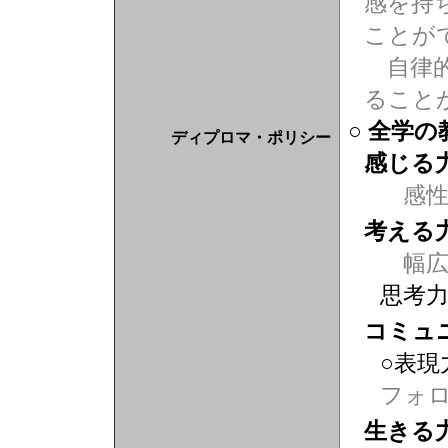
感を持
ことが
自律的
ること
○ 全学
ディプロマ・ポリシー
感じる
感
考える
幅広
思考
コミュ
○表現
フォ
生きる