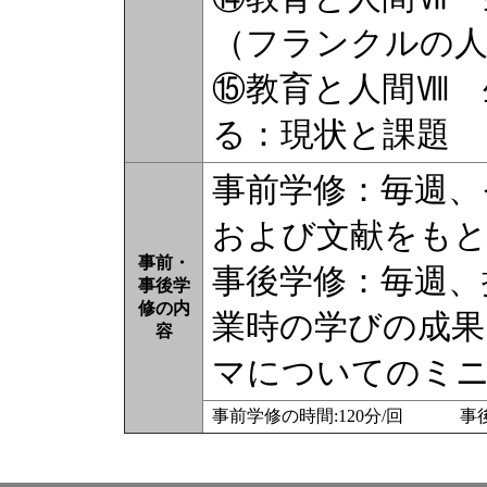
（フランクルの
⑮教育と人間Ⅷ 
る：現状と課題
事前学修：毎週、
および文献をもと
事前・
事後学修：毎週、
事後学
修の内
業時の学びの成果
容
マについてのミ
事前学修の時間:120分/回 事後学