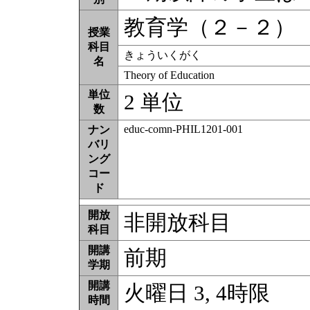
教育学（２－２）
授業
科目
きょういくがく
名
Theory of Education
単位
2 単位
数
educ-comn-PHIL1201-001
ナン
バリ
ング
コー
ド
開放
非開放科目
科目
開講
前期
学期
開講
火曜日 3, 4時限
時間