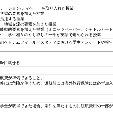
業
テーション/ディベートを取り入れた授業
プ学習の要素を加えた授業
eを活用する授業
解・地域交流の要素を加えた授業
、能動的要素を加えた授業（
ミニッツペーパー、シャトルカー
学生、学生相互のやり取りの一部が英語で進められる授業
でのベトナムフィールドスタディにおける学生アンケートや報
dleに載せる
渡航費が準備できること。
研修には危険が伴うため、渡航前には海外旅行保険には必ず加
し
し
O奨学金が取得できた場合、条件を満たすものに渡航費用の一部