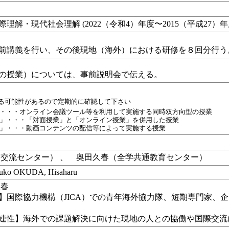
理解・現代社会理解 (2022（令和4）年度〜2015（平成27）
前講義を行い、その後現地（海外）における研修を８回分行う
の授業）については、事前説明会で伝える。
れる可能性があるので定期的に確認して下さい
・・・オンライン会議ツール等を利用して実施する同時双方向型の授業
」・・・「対面授業」と「オンライン授業」を併用した授業
」・・・動画コンテンツの配信等によって実施する授業
際交流センター） 、 奥田久春（全学共通教育センター）
ko OKUDA, Hisaharu
久春
】国際協力機構（JICA）での青年海外協力隊、短期専門家、
連性】海外での課題解決に向けた現地の人との協働や国際交流