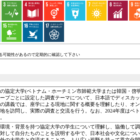
れる可能性があるので定期的に確認して下さい
の協定大学(ベトナム・ホーチミン市師範大学または韓国・啓
ループごとに設定した調査テーマについて、日本語でディスカ
半の講義では、座学による現地に関する概要を理解したり、オ
地を訪問し、実際の調査と交流を行う。なお、2024年度はベ
る。
た環境・背景を持つ協定大学の学生について理解し、協働して
に対して自分たちのことを説明する中で、日本社会や文化につ
海外の大学生と交流することで、より広い視野を持って異文化