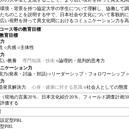
た環境・背景を持つ協定大学の学生について理解し、協働して
分たちのことを説明する中で、日本社会や文化について客観的
り広い視野を持って異文化間におけるコミュニケーション力を
・コース等の教育目標
の教育目標
る力
性
○共感
○主体性
る力
広い教養
専門知識・技術
○論理的・批判的思考力
ュニケーション力
現力(発表・討論・対話)
○リーダーシップ・フォロワーシップ
る力
題発見解決力
心身・健康に対する意識
○社会人としての態度
（現地の言葉20％、日本文化紹介20％、フィールド調査計画50
に評価する
習
設定型PBL
型PBL