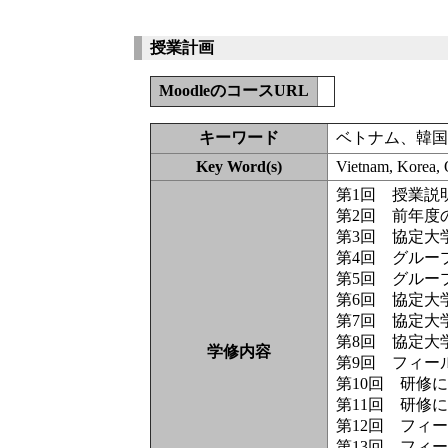
授業計画
MoodleのコースURL
キーワード
ベトナム、韓
Key Word(s)
Vietnam, Korea, O
第1回 授業説
第2回 前年度
第3回 協定大
第4回 グルー
第5回 グルー
第6回 協定大
第7回 協定大
第8回 協定大
学修内容
第9回 フィー
第10回 研修
第11回 研修
第12回 フィ
第13回 フィ