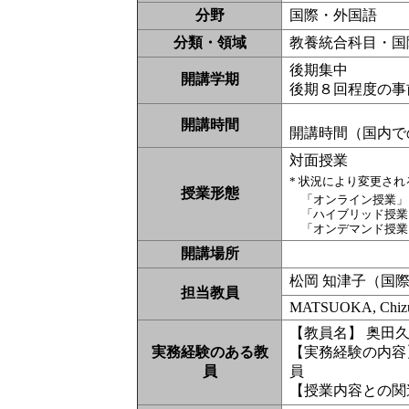
分野
国際・外国語
分類・領域
教養統合科目・国際
後期集中
開講学期
後期８回程度の事
開講時間
開講時間（国内で
対面授業
* 状況により変更さ
授業形態
「オンライン授業」
「ハイブリッド授業
「オンデマンド授業
開講場所
松岡 知津子（国
担当教員
MATSUOKA, Chizu
【教員名】 奥田
実務経験のある教
【実務経験の内容
員
員
【授業内容との関