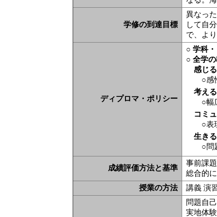
異なっ
学修の到達目標
して自
で、よ
○ 学科
○ 全学
感じ
○感
考え
ディプロマ・ポリシー
○幅
コミ
○表
生き
○問
事前課題
成績評価方法と基準
総合的
授業の方法
講義 演
問題自己
実地体験