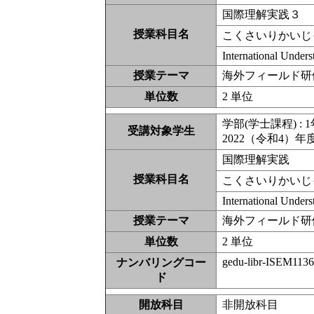
国際理解実践３
授業科目名
こくさいりかいじ
International Under
授業テーマ
海外フィールド研
単位数
2 単位
学部(学士課程) : 1
受講対象学生
2022（令和4）年
国際理解実践
授業科目名
こくさいりかいじ
International Under
授業テーマ
海外フィールド研
単位数
2 単位
gedu-libr-ISEM113
ナンバリングコー
ド
開放科目
非開放科