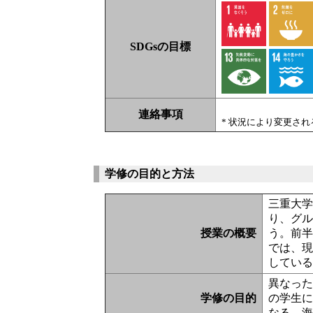
SDGsの目標
連絡事項
* 状況により変更さ
学修の目的と方法
三重大学
り、グ
授業の概要
う。前
では、現
してい
異なっ
学修の目的
の学生
なる。