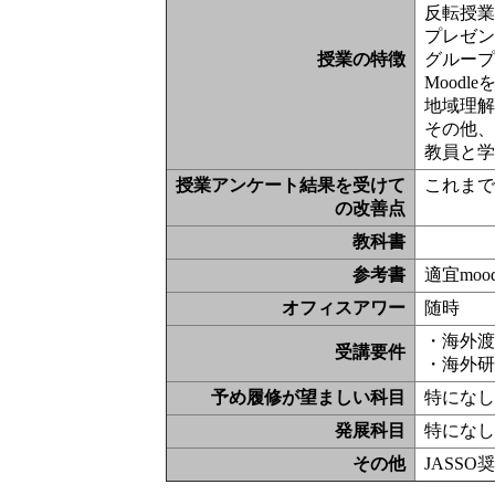
反転授
プレゼン
授業の特徴
グルー
Moodl
地域理
その他
教員と
授業アンケート結果を受けて
これま
の改善点
教科書
参考書
適宜moo
オフィスアワー
随時
・海外
受講要件
・海外
予め履修が望ましい科目
特にな
発展科目
特にな
その他
JASS