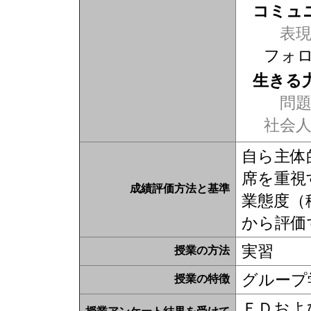
コミュ
表現力
フォ
生きる
問題
社会
自ら主体
席を重視
成績評価方法と基準
業態度（
から評価
実習
授業の方法
グループ
授業の特徴
ＦＤおよ