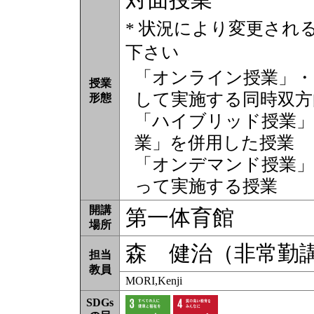
* 状況により変更され
下さい
「オンライン授業」・
授業
して実施する同時双方
形態
「ハイブリッド授業」
業」を併用した授業
「オンデマンド授業」
って実施する授業
開講
第一体育館
場所
森 健治（非常勤
担当
教員
MORI,Kenji
SDGs