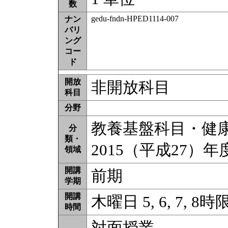
数
gedu-fndn-HPED1114-007
ナン
バリ
ング
コー
ド
開放
非開放科目
科目
分野
教養基盤科目・健康科
分
類・
2015（平成27）
領域
開講
前期
学期
開講
木曜日 5, 6, 7, 8時
時間
対面授業