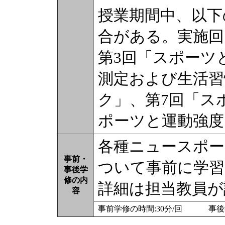
授業期間中、以下
合がある。実施回
第3回「スポーツ
測定および生活習
ク」、第7回「ス
ポーツと運動強度
各種ニュースポー
事前・
ついて事前に学
事後学
修の内
詳細は担当教員が
容
事前学修の時間:30分/回 事後学