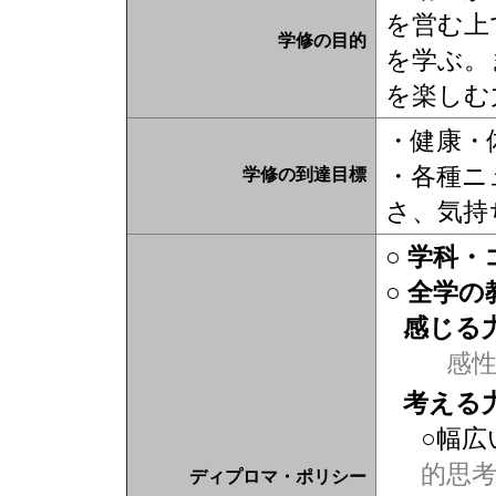
を営む上
学修の目的
を学ぶ。
を楽しむ
・健康・
・各種ニ
学修の到達目標
さ、気持
○ 学科
○ 全学
感じる
感
考える
○幅広
的思
ディプロマ・ポリシー