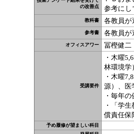
授業アンケート結果を受けて
の改善点
参考にし
各教員が
教科書
各教員が
参考書
冨樫健二（
オフィスアワー
・木曜5
林環境学
・木曜7
源）、医
受講要件
・毎年の
・「学生
償責任保
予め履修が望ましい科目